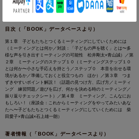
・ミーティングステップ10 とは何か
・ステップ0〜ステップ10
第3章 つまずきやすいポイント解説！
・話題の見つけ方、広げ方
目次（「BOOK」データベースより）
・遊びを広げ、何かを決める時のミーティング
第4章 ミーティング、こんなにおもしろい！
第１章 子どもたちとつくるミーティングにしていくためには
・座談会：これからミーティングをやってみたいあなたへ 柴
（ミーティングとは何か／対談：「子どもの声を聴く」とは〜多
田愛子・青山誠・石上雄一朗
様な声を引き出すミーティングの可能性 松井剛太×青山誠）／第
コラム
２章 ミーティングのステップ１０（ミーティングステップ１０
とは何か〜小さな手応えを持とう／ステップ０ 本音を出せる環
境があるか／準備しておくと役立つもの ほか）／第３章 つま
ずきやすいポイント解説！（話題の見つけ方、広げ方／ミーティ
ング 練習問題／遊びを広げ、何かを決める時のミーティング／
振り返りチェックシート）／第４章 ミーティング、こんなにお
もしろい！（座談会：これからミーティングをやってみたいあな
たへ〜子どもたちとつくるミーティングにしていくためには 柴
田愛子×青山誠×石上雄一朗）
著者情報（「BOOK」データベースより）