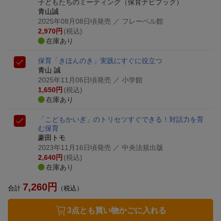
子どもたちのミーティング
（保育ナビブック）
青山誠
2025年08月08日頃発売
／ フレーベル館
2,970
円
(税込)
在庫あり
保育「きほんのき」
実践にすぐに役立つ
青山 誠
2025年11月06日頃発売
／ 小学館
1,650
円
(税込)
在庫あり
「こどもかいぎ」のトリセツ
すぐできる！対話力を育
む保育
豪田トモ
2023年11月16日頃発売
／ 中央法規出版
2,640
円
(税込)
在庫あり
7,260
円
合計
（税込）
3点とも買い物かごに入れる