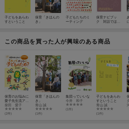
子どもをあらわ
保育「きほんの
子どもたちのミ
保育ナビブッ
すということ
き」
ーティング
ク 対話でほぐ
す 対話でつく
る 明日からの
保育チームづく
り
この商品を買った人が興味のある商品
保育のお悩みに
保育「きほんの
集団っていいな
子どもをあらわ
愛子先生流アド
き」
今井 和子
すということ
バイス それって
柴田 愛子
青山 誠
青山 誠
ホントに子ども
(1件)
のため？
(2件)
(1件)
(1件)