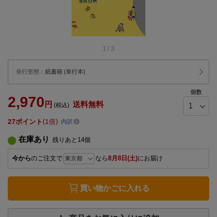
1
/
3
発行形態
：
紙書籍
(単行本)
個数
2,970
円
送料無料
(税込)
27
ポイント
1倍
内訳
在庫あり
残りあと
14
個
今から
のご注文で
なら
8月8日(土)
にお届け
買い物かごに入れる