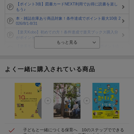
【ポイント3倍】図書カードNEXT利用でお得に読書を楽し
もう♪
本・雑誌在庫あり商品対象！条件達成でポイント最大10倍 2
026/8/1-8/31
【楽天Kobo】初めての方！条件達成で楽天ブックス購入分
がポイント20倍
【楽天モバイルご利用者限定】条件達成で100万ポイント山
分け！
【Rakuten Fashion×楽天ブックス】条件達成で10万ポイン
ト山分け
よく一緒に購入されている商品
【スタンプカード】楽天ポイントもらえる＆抽選で豪華景品
が当たる！
楽天モバイル紹介キャンペーンの拡散で300円OFFクーポン
進呈
条件達成で楽天限定・宝塚歌劇 宙組貸切公演ペアチケット
が当たる
子どもと一緒につくる保育へ 10のステップでできる