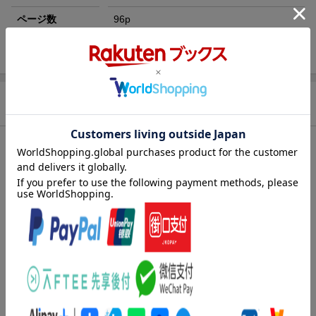
ページ数
96p
ISBN
9784577815717
商品説明
内容紹介（JPROより）
子どもたちとの対話を積み重ねた保育者たちによって書かれ、複
数の園の保育者たちによる事例検討をもとにして構成した、保育
のための技法的な実践本。ハウツーではなく、保育者たちが実践
の中で掴み取った「わざ（技）」「知恵」が満載。「子どもの声
に聴き入る」という保育の基本をさらに深めたい皆さんにお勧め
します！
第1章 子どもたちとつくるミーティングにしていくためには
・ミーティングとは何か
・対談：「子どもの声を聴く」とは 松井剛太・青山誠
第2章 ミーティングのステップ10