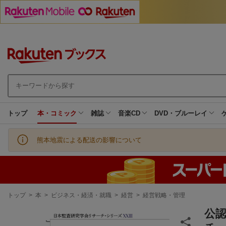
トップ
本・コミック
雑誌
音楽CD
DVD・ブルーレイ
熊本地震による配送の影響について
現
トップ
>
本
>
ビジネス・経済・就職
>
経営
>
経営戦略・管理
在
地
公