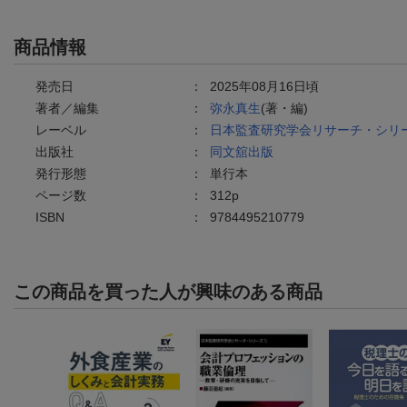
商品情報
発売日
：
2025年08月16日頃
著者／編集
：
弥永真生
(著・編)
レーベル
：
日本監査研究学会リサーチ・シリ
出版社
：
同文舘出版
発行形態
：
単行本
ページ数
：
312p
ISBN
：
9784495210779
この商品を買った人が興味のある商品