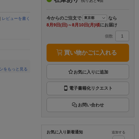
残りあと
4
個
楽天チケット
エンタメニュース
推し楽
今から
のご注文で
なら
|
レビューを書く
8月9日(日)～8月10日(月)頃
にお届け
個数
買い物かごに入れる
ンをもっと見る
。
電子書籍化リクエスト
お問い合わせ
お気に入り新着通知
追加する