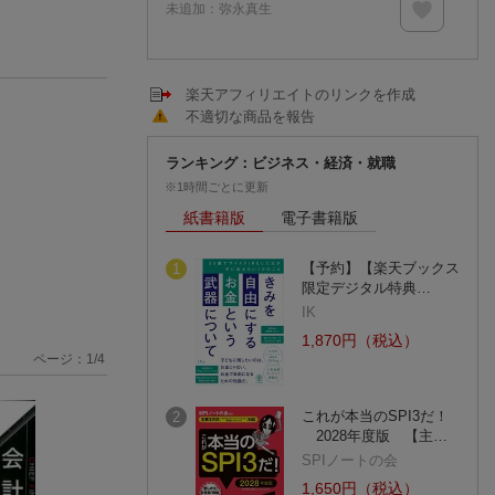
未追加：
弥永真生
楽天アフィリエイトのリンクを作成
不適切な商品を報告
ランキング：ビジネス・経済・就職
※1時間ごとに更新
紙書籍版
電子書籍版
【予約】【楽天ブックス
1
限定デジタル特典…
IK
1,870円（税込）
ページ：
1
/
4
これが本当のSPI3だ！
2
2028年度版 【主…
SPIノートの会
1,650円（税込）