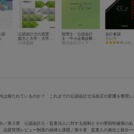
を語
公認会計士の資質・
税理士・公認会計
会計参謀
る
能力と大学・大学院
士・中小企業診断
谷口学
教育のあり方
小澤義昭
士・金融機関担当者
株式会社ガイア・プロジェクト
(10件)
のための 経営改善
支援ガイドブック
性は保たれているのか？ これまでの公認会計士法改正の変遷を整理し
組み／第３章 公認会計士・監査法人に対する規制とその実効性確保の
 品質管理レビュー制度の経緯と課題／第６章 監査人の責任と処分ー