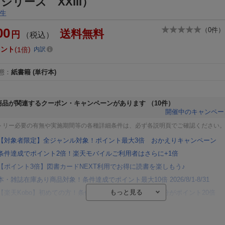
シリーズ XXIII）
生
00
（
0
件）
送料無料
円
（税込）
イント
1倍
内訳
態
：
紙書籍
(単行本)
商品が関連するクーポン・キャンペーンがあります
（10件）
開催中のキャンペー
トリー必要の有無や実施期間等の各種詳細条件は、必ず各説明頁でご確認ください
【対象者限定】全ジャンル対象！ポイント最大3倍 おかえりキャンペーン
条件達成でポイント2倍！楽天モバイルご利用者はさらに+1倍
【ポイント3倍】図書カードNEXT利用でお得に読書を楽しもう♪
本・雑誌在庫あり商品対象！条件達成でポイント最大10倍 2026/8/1-8/31
【楽天Kobo】初めての方！条件達成で楽天ブックス購入分がポイント20倍
【楽天モバイルご利用者限定】条件達成で100万ポイント山分け！
【Rakuten Fashion×楽天ブックス】条件達成で10万ポイント山分け