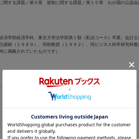
に関する課題／第９章 規制に関する課題／第１０章 わが国の公認会
経済学部経済学科、東京大学法学部第１類（私法コース）卒業。会計士
任講師（１９８９）、同助教授（１９９２）、同ビジネス科学研究科教
時に掲載されていたものです）