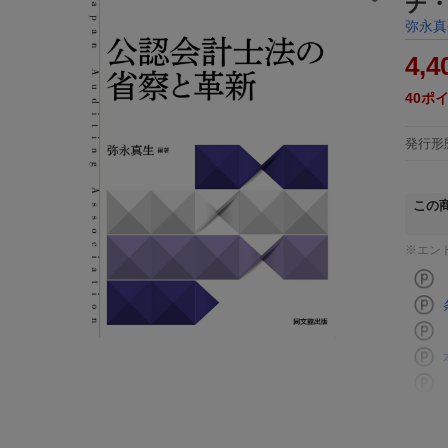
チ・
弥永真
4,4
40
ポ
発行形
この
※エン