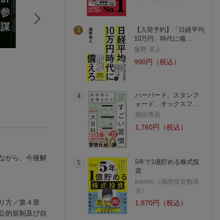
【入荷予約】「日経平均
3
10万円」時代に備…
藤野 英人
24週間で独学合格！
公認会計士 「試
わが国会計・監査
990円（税込）
公認会計士試験
験」「仕事」「キャ
度を牽引する会計
（秘）学習法
中尾宏規
リア」のすべてがわ
武田 雄治
魂！
川北博
かる本
(6件)
(5件)
(2件)
ハーバード、スタンフ
4
ォード、オックスフ…
堀田秀吾
1,760円（税込）
ながら、今後解
5年で1億貯める株式投
5
資
kenmo（湘南投資勉強
会）
あり方／第４章
1,870円（税込）
公的規制及び自