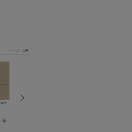
ページ：
1
/
9
ド会
コンメンタール会社
リーガルマインド商
リーガルマインド
計算規則・商法施行
法総則・商行為法
形法・小切手法〔
規則〔第4版〕
弥永 真生
〔第3版〕
弥永 真生
版〕
弥永 真生