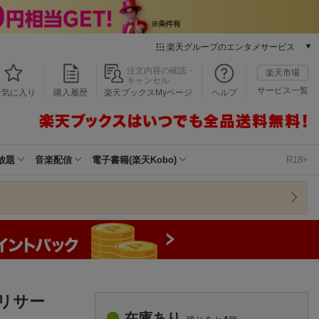
楽天グループのエンタメサービス
本/ゲーム/CD/DVD
注文内容の確認・
楽天市場
キャンセル
楽天ブックス
サービス一覧
お気に入り
購入履歴
楽天ブックスMyページ
ヘルプ
電子書籍
楽天Kobo
雑誌読み放題
楽天マガジン
放題
音楽配信
電子書籍(楽天Kobo)
R18+
音楽配信
楽天ミュージック
動画配信
楽天TV
動画配信ガイド
Rakuten PLAY
無料テレビ
Rチャンネル
リサー
チケット
在庫あり