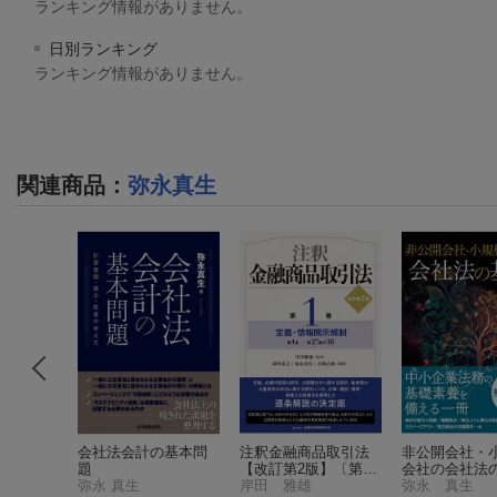
ランキング情報がありません。
日別ランキング
ランキング情報がありません。
関連商品
：
弥永真生
ンド商法
会社法会計の基本問
注釈金融商品取引法
非公開会社・
為法補訂
題
【改訂第2版】〔第1
会社の会社法
弥永 真生
巻〕定義・情報開示
岸田 雅雄
弥永 真生