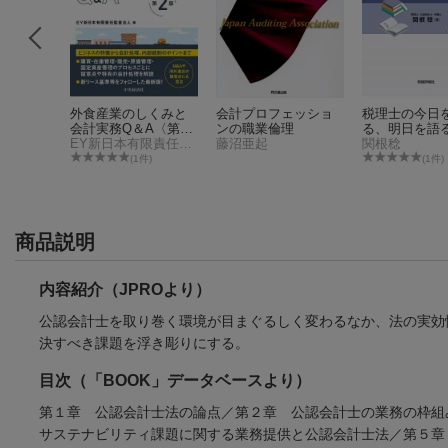
経営者責
外食産業のしくみと
会計プロフェッショ
税理士の今日
会計実務Q＆A〈第2
ンの職業倫理
る、明日を語
版〉
EY新日本有限責任監査法人
藤沼亜起
関根稔
件)
(1件)
(1件)
商品説明
内容紹介（JPROより）
公認会計士を取り巻く環境が目まぐるしく変わるなか、法の実効
決すべき課題を浮き彫りにする。
目次（「BOOK」データベースより）
第１章 公認会計士法の論点／第２章 公認会計士の業務の枠
サステナビリティ課題に関する業務提供と公認会計士法／第５章