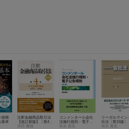
小規模
注釈金融商品取引法
コンメンタール会社
リーガルマイン
の基本
【改訂新版】〔第4
法施行規則・電子公
社法〔第15版〕
巻〕不公正取引規制
岸田 雅雄
告規則［第3版］
弥永 真生
弥永 真生