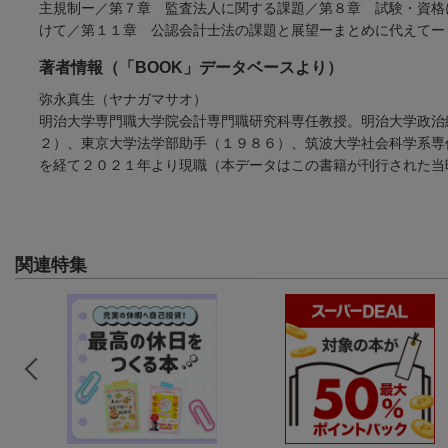
主規制ー／第７章 監査法人に関する課題／第８章 試験・資格
けて／第１１章 公認会計士法の課題と展望ーまとめに代えてー
著者情報（「BOOK」データベースより）
弥永真生（ヤナガマサオ）
明治大学専門職大学院会計専門職研究科専任教授。明治大学政治
２）、東京大学法学部助手（１９８６）、筑波大学社会科学系専
を経て２０２１年より現職（本データはこの書籍が刊行された当
関連特集