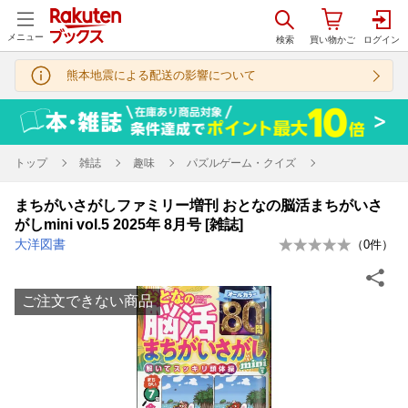
メニュー
熊本地震による配送の影響について
トップ
雑誌
趣味
パズルゲーム・クイズ
まちがいさがしファミリー増刊 おとなの脳活まちがいさ
がしmini vol.5 2025年 8月号 [雑誌]
大洋図書
（
0
件）
ご注文できない商品