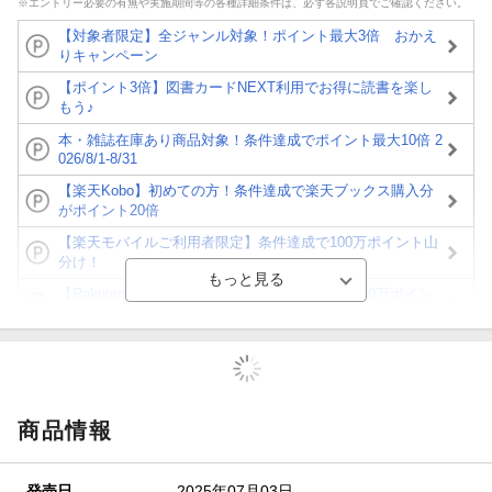
※エントリー必要の有無や実施期間等の各種詳細条件は、必ず各説明頁でご確認ください。
【対象者限定】全ジャンル対象！ポイント最大3倍 おかえ
りキャンペーン
【ポイント3倍】図書カードNEXT利用でお得に読書を楽し
もう♪
本・雑誌在庫あり商品対象！条件達成でポイント最大10倍 2
026/8/1-8/31
【楽天Kobo】初めての方！条件達成で楽天ブックス購入分
がポイント20倍
【楽天モバイルご利用者限定】条件達成で100万ポイント山
分け！
【Rakuten Fashion×楽天ブックス】条件達成で10万ポイン
ト山分け
【スタンプカード】楽天ポイントもらえる＆抽選で豪華景品
が当たる！
エントリー＆3,000円以上購入で無料データSIM（3GB/月プ
ラン）が当たる！
商品情報
楽天モバイル紹介キャンペーンの拡散で300円OFFクーポン
進呈
発売日
2025年07月03日