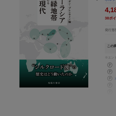
4,1
38
ポ
発行形
この
※エン