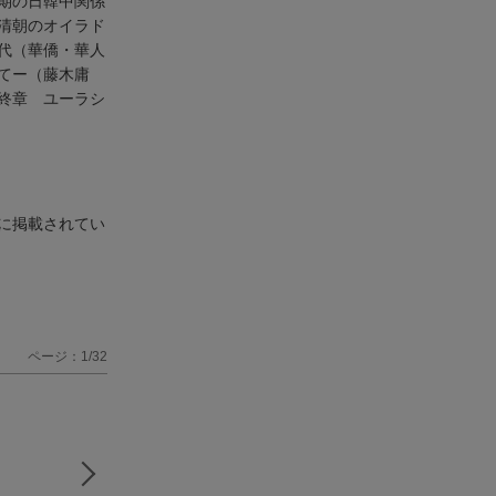
期の日韓中関係
清朝のオイラド
代（華僑・華人
てー（藤木庸
終章 ユーラシ
に掲載されてい
ページ：1/32