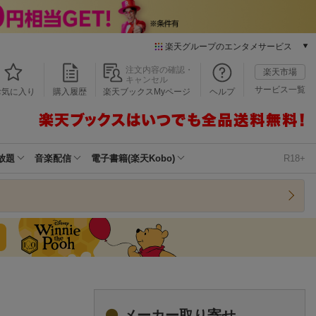
楽天グループのエンタメサービス
本/ゲーム/CD/DVD
注文内容の確認・
楽天市場
キャンセル
楽天ブックス
サービス一覧
お気に入り
購入履歴
楽天ブックスMyページ
ヘルプ
電子書籍
楽天Kobo
雑誌読み放題
楽天マガジン
放題
音楽配信
電子書籍(楽天Kobo)
R18+
音楽配信
楽天ミュージック
動画配信
楽天TV
動画配信ガイド
Rakuten PLAY
無料テレビ
Rチャンネル
チケット
メーカー取り寄せ