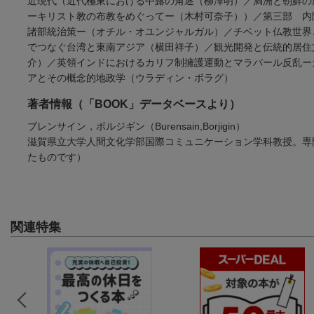
近現代（近代極東における中露の角逐（柳澤明）／満洲と朝鮮の
ーキリスト教の布教をめぐってー（木村可奈子））／第三部 内
諸部統治策ー（オチル・オユンジャルガル）／チベット仏教世界
でつなぐ台湾と東南アジア（横田祥子）／観光開発と伝統的居住
介）／英領インドにおけるカリフ制擁護運動とマラバール反乱ー
アとその概念的地政学（ウラディン・ボラグ）
著者情報（「BOOK」データベースより）
ブレンサイン，ボルジギン（Burensain,Borjigin）
滋賀県立大学人間文化学部国際コミュニケーション学科教授。専
たものです）
関連特集