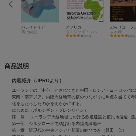
ラシア「帝
パレイドリア
アフリカ
ぶらりユーラ
学
鴻上尚史
ヴィジャイ・マハジャン
大木茂
(22件)
(6件)
件)
商品説明
内容紹介（JPROより）
ユーラシアの「中心」とされてきた中国・ロシア・ヨーロッパに
東南・南アジア、内陸周縁地帯の横のつながりに焦点を当てて考
化をもたらしたのかを明らかにする。
はじめに（ボルジギン・ブレンサイン）
序 章 ユーラシア周縁地域における鉄道建設と植民地浸透─孫
第一部 シルクロードで結ばれる内陸周縁地帯
第一章 近現代の中央アジアと新疆の結びつき（野田 仁）