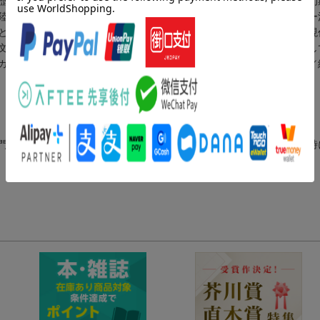
歴史的関係ー人種・言語・領域・人物の交流ー（金光林）／江戸時代初
陸周縁地帯における近現代（清代以降のモンゴルと中央アジアの関係ー
と「帝国」（棚瀬慈郎））／第四部 東南および南アジアにおける近現
文化の相関ー中国雲南省麗江市旧市街地・福建省客家土楼群を事例とし
ガーンディー『自叙伝』にまつわる疑問をめぐってー（間永次郎））／
門：社会史、モンゴル近現代史（本データはこの書籍が刊行された当時