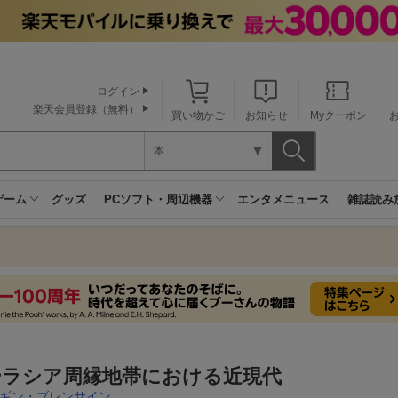
ログイン
楽天会員登録（無料）
買い物かご
お知らせ
Myクーポン
本
ゲーム
グッズ
PCソフト・周辺機器
エンタメニュース
雑誌読み
ーラシア周縁地帯における近現代
ギン・ブレンサイン