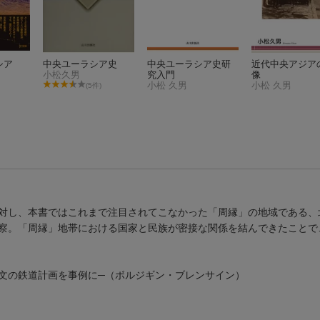
シア
中央ユーラシア史
中央ユーラシア史研
近代中央アジア
小松久男
究入門
像
小松 久男
小松 久男
(5件)
対し、本書ではこれまで注目されてこなかった「周縁」の地域である、
察。「周縁」地帯における国家と民族が密接な関係を結んできたことで
文の鉄道計画を事例に─（ボルジギン・ブレンサイン）