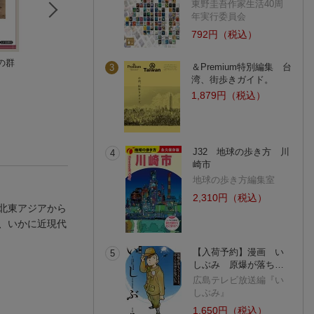
東野圭吾作家生活40周
年実行委員会
792円（税込）
の群
絡み合うアジア
「主観主義」の哲学
中央ユーラシアへ
＆Premium特別編集 台
3
谷垣 真理子
青木育志
現代的視座
湾、街歩きガイド。
梅村坦
1,879円（税込）
J32 地球の歩き方 川
4
崎市
地球の歩き方編集室
2,310円（税込）
北東アジアから
、いかに近現代
【入荷予約】漫画 い
5
しぶみ 原爆が落ち…
広島テレビ放送編『い
しぶみ』
1,650円（税込）