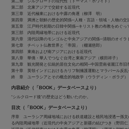
第二章 シルクロードの現代性（トーマス・ホワイト）
第二部 北東アジアで交錯する近現代
第三章 近代極東における中露の角逐（柳澤 明）
第四章 満洲と朝鮮の歴史的関係─人種・言語・領域・人物の交
第五章 江戸時代初期の日韓中関係─キリスト教の布教をめぐ
第三部 内陸周縁地帯における近現代
第六章 清代以降のモンゴルと中央アジアの関係─清朝のオイラ
第七章 チベット仏教世界と「帝国」（棚瀬慈郎）
第四部 東南および南アジアにおける近現代
第八章 華僑・華人でつなぐ台湾と東南アジア（横田祥子）
第九章 観光開発と伝統的居住文化の相関─中国雲南省麗江市
第十章 英領インドにおけるカリフ制擁護運動とマラバール反乱
終 章 ユーラシアとその概念的地政学（ウラディン・ボラグ）
内容紹介（「BOOK」データベースより）
“シルクロード後”の歴史はどう動いたのか。
目次（「BOOK」データベースより）
序章 ユーラシア周縁地域における鉄道建設と植民地浸透ー孫文
る内陸周縁地帯（近現代の中央アジアと新疆の結びつき（野田仁