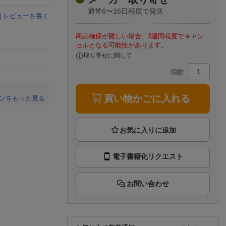
楽天チケット
通常6〜16日程度で発送
エンタメニュース
|
レビューを書く
推し楽
商品確保が難しい場合、3週間程度でキャン
セルとなる可能性があります。
取り寄せに関して
個数
買い物かごに入れる
ンをもっと見る
。
電子書籍化リクエスト
お問い合わせ