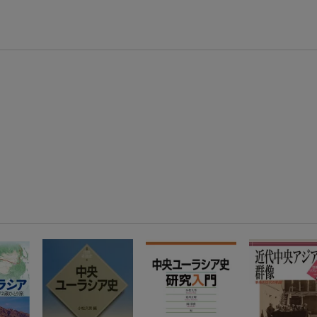
楽天モバイル紹介キャンペーンの拡散で300円OFFクーポン進呈
条件達成で楽天限定・宝塚歌劇 宙組貸切公演ペアチケットが当たる