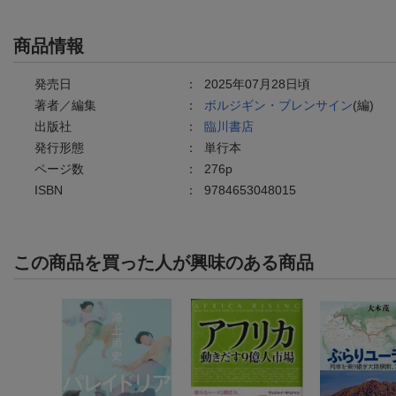
商品情報
発売日
：
2025年07月28日頃
著者／編集
：
ボルジギン・ブレンサイン
(編)
出版社
：
臨川書店
発行形態
：
単行本
ページ数
：
276p
ISBN
：
9784653048015
この商品を買った人が興味のある商品