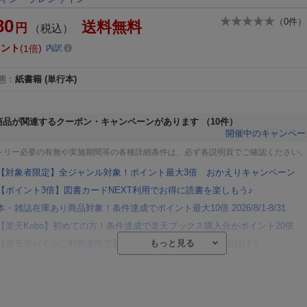
80
（
0
件）
送料無料
円
（税込）
イント
1倍
内訳
態
：
紙書籍
(単行本)
商品が関連するクーポン・キャンペーンがあります
（10件）
開催中のキャンペー
トリー必要の有無や実施期間等の各種詳細条件は、必ず各説明頁でご確認ください
【対象者限定】全ジャンル対象！ポイント最大3倍 おかえりキャンペーン
【ポイント3倍】図書カードNEXT利用でお得に読書を楽しもう♪
本・雑誌在庫あり商品対象！条件達成でポイント最大10倍 2026/8/1-8/31
【楽天Kobo】初めての方！条件達成で楽天ブックス購入分がポイント20倍
【楽天モバイルご利用者限定】条件達成で100万ポイント山分け！
【Rakuten Fashion×楽天ブックス】条件達成で10万ポイント山分け
【スタンプカード】楽天ポイントもらえる＆抽選で豪華景品が当たる！
エントリー＆3,000円以上購入で無料データSIM（3GB/月プラン）が当たる！