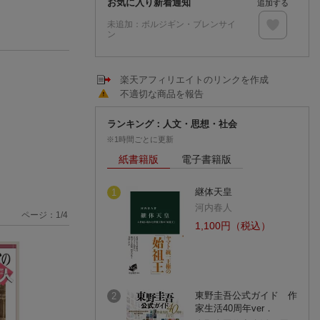
お気に入り新着通知
追加する
未追加：
ボルジギン・ブレンサイ
ン
楽天アフィリエイトのリンクを作成
不適切な商品を報告
ランキング：人文・思想・社会
※1時間ごとに更新
紙書籍版
電子書籍版
継体天皇
1
河内春人
ページ：
1
/
4
1,100円（税込）
東野圭吾公式ガイド 作
2
家生活40周年ver．