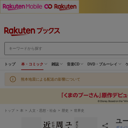
トップ
本・コミック
雑誌
音楽CD
DVD・ブルーレイ
熊本地震による配送の影響について
現
トップ
>
本
>
人文・思想・社会
>
歴史
>
世界史
在
地
ユ
ボルジ