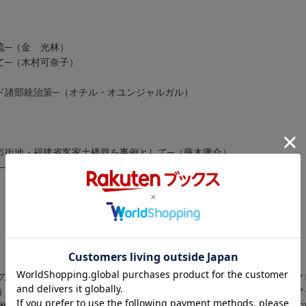
流─（金 光林）
って─（木村可奈子）
ド諸部統治策─（オチル・オユンジャルガル）
旧市街地・福建省客家土楼群を事例として─（藤木庸介）
─ガーンディー『自叙伝』にまつわる疑問をめぐって─（間 永次郎）
の鉄道計画を事例にー（ボルジギン・ブレンサイン）／第一部 シルク
）／シルクロードの現代性（トーマス・ホワイト））／第二部 北東ア