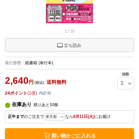
1
/
10
立ち読み
発行形態
：
紙書籍
(単行本)
個数
2,640
円
送料無料
(税込)
24
ポイント
1倍
内訳
在庫あり
残りあと
10
個
正午まで
のご注文で
なら
8月11日(火)
にお届け
買い物かごに入れる