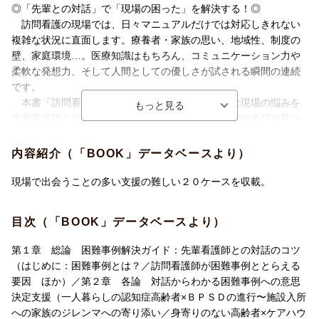
◎「先輩との対話」で「現場の困った」を解決する！◎
訪問看護の現場では、日々マニュアルだけでは対応しきれない
複雑な状況に直面します。療養者・家族の思い、地域性、制度の
壁、家庭環境…。医療知識はもちろん、コミュニケーション力や
柔軟な発想力、そして人間としての優しさが試される瞬間の連続
です。
本書『訪問看護困難事例解決ガイド』は、そんな現場の悩みを
先輩看護師との対話を通して紐解き、実践的な解決の糸口を見つ
ける一冊です。「こんなときどうすればいい？」という素朴な疑
問から始まり、経験豊かな先輩のアドバイスで状況を整理し、具
内容紹介（「BOOK」データベースより）
体的な対応策を導き出すプロセスを体験できます。
現場で出会うことの多い支援の難しい２０ケースを収載。
◎20の実践事例で学ぶ4つの視点と具体的アプローチ◎
本書は、「意思決定」「健康課題」「家族」「環境」という4つ
目次（「BOOK」データベースより）
の視点から、訪問看護でよく遭遇する「20の困難事例」を厳選し
て収載。各事例では、現場のリアルな声をもとに、先輩看護師と
第１章 総論 困難事例解決ガイド：先輩看護師との対話のコツ
の対話形式でアセスメントの着眼点や対応のポイントを丁寧に解
（はじめに：困難事例とは？／訪問看護師が困難事例ととらえる
説しています。
要因 ほか）／第２章 各論 対話からわかる困難事例への意思
まるでベテラン看護師と一緒に事例検討をしているような親し
決定支援（一人暮らしの認知症高齢者×ＢＰＳＤの進行〜施設入所
みやすさで、読み進めるうちに自然と実践的な思考力が身につき
への家族のジレンマへの寄り添い／身寄りのない高齢者×ケアハウ