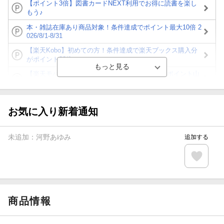
【ポイント3倍】図書カードNEXT利用でお得に読書を楽し
もう♪
本・雑誌在庫あり商品対象！条件達成でポイント最大10倍 2
026/8/1-8/31
【楽天Kobo】初めての方！条件達成で楽天ブックス購入分
がポイント20倍
【楽天モバイルご利用者限定】条件達成で100万ポイント山
分け！
【Rakuten Fashion×楽天ブックス】条件達成で10万ポイン
ト山分け
お気に入り新着通知
【スタンプカード】楽天ポイントもらえる＆抽選で豪華景品
が当たる！
未追加：
河野あゆみ
追加する
エントリー＆3,000円以上購入で無料データSIM（3GB/月プ
ラン）が当たる！
楽天モバイル紹介キャンペーンの拡散で300円OFFクーポン
進呈
商品情報