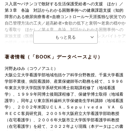
ます。単なる知識の習得を超え、自らの経験と重ね合わせながら
ス入居〜パチンコで散財する生活保護受給者への支援 ほか）／
考える力を育み、明日からの訪問看護に自信をもって臨める実践
第３章 各論 対話からわかる困難事例への健康課題支援（知的
書です。
障害のある糖尿病療養者×血糖コントロール〜天涯孤独な状況での
自己管理方法の工夫／超高齢者×食欲の低下と衰弱〜老衰の穏やか
【主な目次】
な看取り ほか）／第４章 各論 対話からわかる困難事例への
第1章 総論：困難事例解決ガイド：先輩看護師との対話のコツ
家族支援（医療的ケア児と母親×療育の抱え込み〜レスパイトケア
第2章 各論：対話からわかる困難事例への意思決定支援
の提供／終末期がん児ときょうだい児×退行現象〜きょうだい児の
第3章 各論：対話からわかる困難事例への健康課題支援
承認欲求と疎外感の理解と軽減 ほか）／第５章 各論 対話か
第4章 各論：対話からわかる困難事例への家族支援
らわかる困難事例への環境支援（重症心身障害児×就学準備〜行
著者情報（「BOOK」データベースより）
第5章 各論：対話からわかる困難事例への環境支援
政、学校との連携体制づくり／双極症の療養者×ごみ屋敷〜セル
フ・ネグレクトの段階的な解決 ほか）
河野あゆみ（コウノアユミ）
大阪公立大学看護学部地域包括ケア科学分野教授。千葉大学看護
学部卒業後、病院看護師、産業保健師等の勤務を経て、１９９６
年東京大学大学院医学系研究科博士前期課程修了（地域看護
学）、１９９９年同博士後期課程修了、保健学博士取得（地域看
護学）。同年より東京医科歯科大学保健衛生学科講師（地域看護
学）、２００２年米国ＵＣＬＡ，Ｓｅｐｕｌｖｅｄａ ＶＡ Ｇ
ＲＥＣＣ客員研究員、２００５年大阪府立大学看護学部助教授
（在宅看護学）、２００６年大阪市立大学医学部看護学科教授
（在宅看護学）を経て、２０２２年より現職（本データはこの書