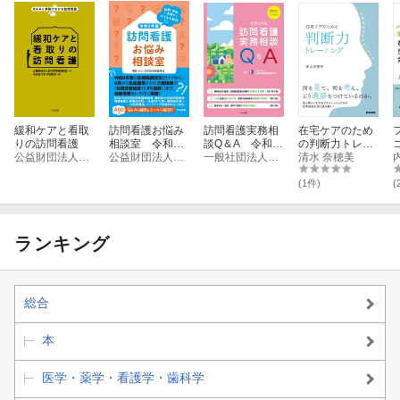
緩和ケアと看取
訪問看護お悩み
訪問看護実務相
在宅ケアのため
りの訪問看護
相談室 令和8
談Q＆A 令和8
の判断力トレー
公益財団法人日本訪問看護財団
年版
公益財団法人日本訪問看護財団
年版
一般社団法人全国訪問看護事業協会
ニング
清水 奈穂美
(1件)
(
ランキング
総合
本
医学・薬学・看護学・歯科学