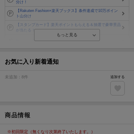
分け！
【Rakuten Fashion×楽天ブックス】条件達成で10万ポイン
ト山分け
【スタンプカード】楽天ポイントもらえる＆抽選で豪華景品
が当たる！
Blu-ray・DVDセール・お買い得情報
エントリー＆3,000円以上購入で無料データSIM（3GB/月プ
ラン）が当たる！
お気に入り新着通知
楽天モバイル紹介キャンペーンの拡散で300円OFFクーポン
進呈
未追加：
8
件
追加する
条件達成で楽天限定・宝塚歌劇 宙組貸切公演ペアチケット
が当たる
エントリー＆条件達成で『鬼滅の刃』オリジナルきんちゃく
袋が当たる！
商品情報
※初回限定（無くなり次第終了いたします。）