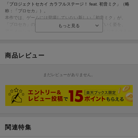
※シリアルコードの入力可能期間や仕様は予期なく変更が入る可
「プロジェクトセカイ カラフルステージ！ feat. 初音ミク」（略
能性がございます。
称：「プロセカ」）。
※無くなり次第終了となります。お早めにご注文ください。
本作では、ゲームには登場していない新しい「初音ミク」が、
「プロセカ」のキャラクター達と出会い、成長していく姿を、
★封入特典/仕様
アニメーションスタジオP.A.WORKSにより完全オリジナルストー
●Blu-ray＆デジパック描き下ろしイラスト アクリルカード6枚セ
リーとして描かれます。
ット
●オリジナルサウンドトラックCD2枚組（41曲収録）
＜キャスト＞
商品レビュー
●特製原画集
初音ミク：ORIGINAL CV BY 藤田 咲
●Blu-ray描き下ろしイラストBIGアクリルスタンド
星乃 一歌：野口 瑠璃子
●特製Blu-ray BOX（キャラクターデザイン 秋山有希 描き下ろし）
花里 みのり：小倉 唯
まだレビューがありません。
●5面デジパック（キャラクターデザイン 秋山有希 描き下ろし）
小豆沢 こはね：秋奈
天馬 司：廣瀬 大介
▽特典映像
宵崎 奏：楠木 ともり
・特報PV
・本予告
＜スタッフ＞
・ノンテロップOP
原作：セガ / Colorful Palette / クリプトン・フューチャー・メディ
・週替りアフターライブ20週分
ア
・劇場版ユニット楽曲2DMV
監督： 畑 博之
関連特集
脚本： 米内山 陽子
▽特典音声