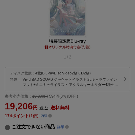
1
/
2
ディスク枚数
：
4枚(Blu-rayDisc Video2枚,CD2枚)
特典：
Vivid BAD SQUAD ジャケットイラスト 2Lキャラファイン
マット
+ミニキャライラスト アクリルキーホルダー4種セッ
ト
参考小売価格：
19,800円
594円(3％)OFF！
19,206
円
送料無料
(税込)
174
ポイント
1倍
内訳
ご注文できない商品
詳細