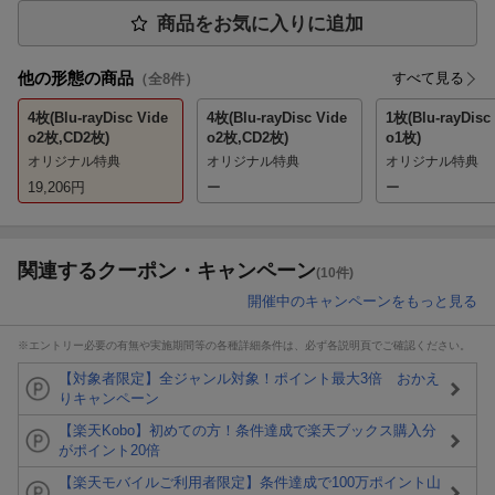
商品をお気に入りに追加
他の形態の商品
すべて見る
（全
8
件）
4枚(Blu-rayDisc Vide
4枚(Blu-rayDisc Vide
1枚(Blu-rayDisc
o2枚,CD2枚)
o2枚,CD2枚)
o1枚)
オリジナル特典
オリジナル特典
オリジナル特典
19,206
円
ー
ー
関連するクーポン・キャンペーン
(10件)
開催中のキャンペーンをもっと見る
※エントリー必要の有無や実施期間等の各種詳細条件は、必ず各説明頁でご確認ください。
【対象者限定】全ジャンル対象！ポイント最大3倍 おかえ
りキャンペーン
【楽天Kobo】初めての方！条件達成で楽天ブックス購入分
がポイント20倍
【楽天モバイルご利用者限定】条件達成で100万ポイント山