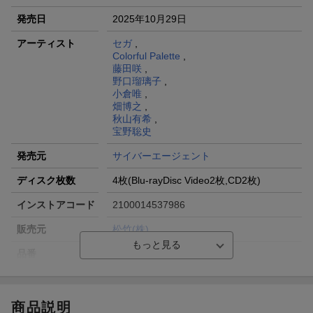
発売日
2025年10月29日
アーティスト
セガ
,
Colorful Palette
,
藤田咲
,
野口瑠璃子
,
小倉唯
,
畑博之
,
秋山有希
,
宝野聡史
発売元
サイバーエージェント
ディスク枚数
4枚(Blu-rayDisc Video2枚,CD2枚)
インストアコード
2100014537986
販売元
松竹(株)
品番
SHBR-788H
商品説明