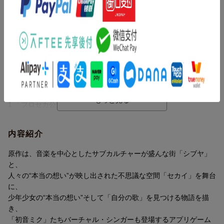
★初回生産限定特典
●「プロジェクトセカイ カラフルステージ！ feat. 初音ミク」で使
用できるシリアルコード
マイセカイで使えるポスター3点セット（劇場版KVポスター2種・
Blu-ray描き下ろしイラストポスター）
「プロジェクトセカイ カラフルステージ！ feat. 初音ミク」で使
用できるシリアルコードは初回生産分のみ付属します。
■シリアルコード入力方法
1.「プロセカ公式ストア」にログイン
楽天ブックス限定先着特典
オリジナル特典
2.メニューから「シリアルコード入力」をタップ
3.シリアルコードを入力後、ゲームへログインすることで報酬を
ミニキャライラスト アクリルキーホルダー4種セット
内容紹介
獲得できます。
原作は、音楽を中心としたサブカルチャーが盛んな街「シブヤ」
※プロセカ公式ストアへのログインには、事前にアカウントの連
と、
携が必要です。
人々の“本当の想い”が映し出された不思議な空間「セカイ」を舞台
ゲーム内の「データ引き継ぎ」＞「Appleでサインイン」または
に、
「Googleでサインイン」より連携をお願いいたします。
少年少女の“本当の想い”そして「自分の歌」を見つける物語を描
※本シリアルコード1つにつき、入力は1回限りです。
き、
※本シリアルコードに使用期限はありません。
「初音ミク」たちバーチャル・シンガーも登場するアプリゲーム