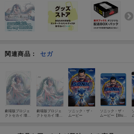
キャラクターデザイン／総作画監督：秋山 有希
・オーディオコメンタリー
サブキャラクターデザイン／総作画監督：辻 雅俊
※出演者の詳細は後日発表
美術監督：鈴木 くるみ
色彩設定：手嶋 明美
CGIディレクター：小川 喬右／鈴木 晴輝
音響監督：明田川 仁
音楽： 宝野 聡史
アニメーション制作：P.A.WORKS
関連商品
：
セガ
製作幹事：サイバーエージェント
©
「劇場版プロジェクトセカイ 壊れたセカイと歌えないミク」製
作委員会
※収録内容は変更となる場合がございます。
劇場版プロジェ
劇場版プロジェ
ソニック・ザ・
ソニック・ザ・
クトセカイ 壊れ
クトセカイ 壊れ
ムービー
ムービー【Blu-r
ム
たセカイと歌え
たセカイと歌え
ay】
ないミク 特装限
ないミク 通常版
定版【Blu-ray】
【Blu-ray】