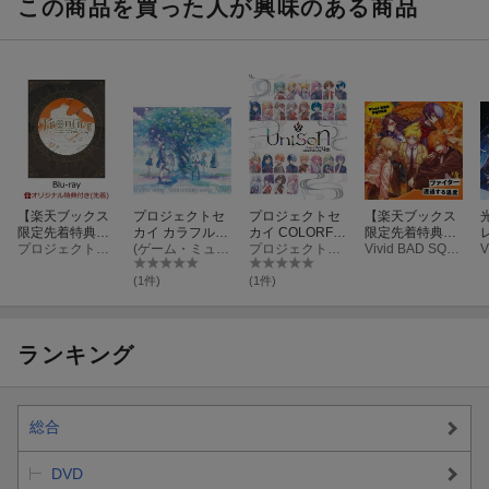
この商品を買った人が興味のある商品
【楽天ブックス
プロジェクトセ
プロジェクトセ
【楽天ブックス
限定先着特典
カイ カラフルス
カイ COLORFU
限定先着特典
+早期予約特
プロジェクトセカイ
テージ! feat.初音
(ゲーム・ミュージック)
L LIVE 4th - Uni
プロジェクトセカイ
+連動購入特
Vivid BAD SQUAD
典】プロジェク
ミク テーマソン
son -(初回限定
典】ファイター/
トセカイ COLO
グ・アニバーサ
盤)【Blu-ray】
透過する温度(57
(1件)
(1件)
RFUL LIVE 5th -
リーソングアル
mm缶バッジ
Frontier -(初回限
バム
（ストリートの
定盤)【Blu-ra
セカイの鏡音レ
y】(ラバーキー
ン ver.）+特製A
ランキング
ホルダー＆ラゲ
4クリアファイ
ッジタグ+オリ
ル)
ジナルスライダ
ーポーチ)
総合
DVD