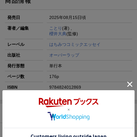
商品情報
発売日
2025年08月15日頃
著者／編集
ことり
(著) ,
櫻井大典
(監修)
レーベル
はちみつコミックエッセイ
出版社
オーバーラップ
発行形態
単行本
ページ数
176p
ISBN
9784824012869
商品説明
内容紹介（JPROより）