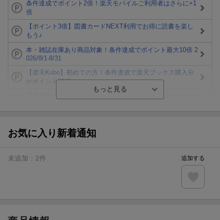
条件達成でポイント2倍！楽天モバイルご利用者はさらに+1
倍
【ポイント3倍】図書カードNEXT利用でお得に読書を楽し
もう♪
本・雑誌在庫あり商品対象！条件達成でポイント最大10倍 2
026/8/1-8/31
【楽天Kobo】初めての方！条件達成で楽天ブックス購入分
がポイント20倍
【楽天モバイルご利用者限定】条件達成で100万ポイント山
分け！
【Rakuten Fashion×楽天ブックス】条件達成で10万ポイン
ト山分け
お気に入り新着通知
【スタンプカード】楽天ポイントもらえる＆抽選で豪華景品
が当たる！
未追加：
2
件
追加する
楽天モバイル紹介キャンペーンの拡散で300円OFFクーポン
進呈
条件達成で楽天限定・宝塚歌劇 宙組貸切公演ペアチケット
が当たる