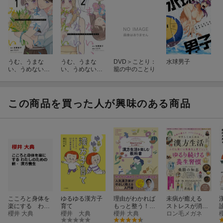
うむ、うまな
うむ、うまな
DVD＞ことり：
水球男子
い、うめない、
い、うめない、
籠の中のことり
うみたい（1）
うみたい（2）
この商品を買った人が興味のある商品
こころと身体を
ゆるゆる漢方子
理由がわかれば
未病が癒える
楽にする わた
育て
もっと整う！漢
ストレスが消え
しのための新・
櫻井 大典
櫻井 大典
方生活を楽しむ
櫻井 大典
る やさしくは
ロン毛メガネ
漢方養生
教科書
じめる漢方生活