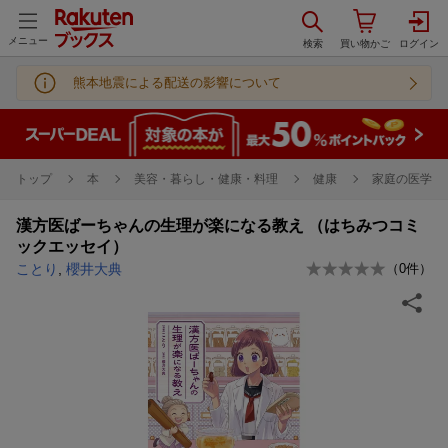
メニュー
熊本地震による配送の影響について
トップ
本
美容・暮らし・健康・料理
健康
家庭の医学
漢方医ばーちゃんの生理が楽になる教え （はちみつコミ
ックエッセイ）
ことり
,
櫻井大典
（
0
件）