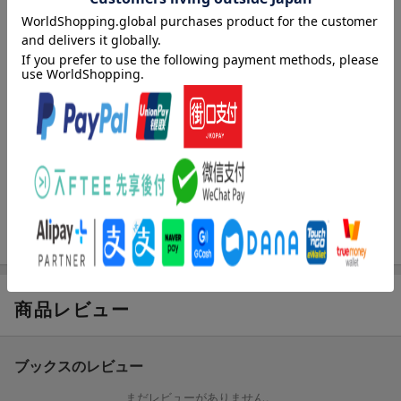
生理が軽くなる養生法を徹底伝授！！
私、本草 杏！（高3）煩わしい生理なんてなくなっちゃえばいい
のに…！
って願ったら、私の体が漢方医ばーちゃんに乗っ取られた！！
（謎）
でも、このばーちゃんの言葉には生理が楽になる知恵や教えが満
載でどうして痛みがあるのかって教えてくれたの！
ああ、生理痛が消えていく…！
てか私の体、乗っ取られたままなの…？
ホルモンバランスを整え、女性が毎日を健やかに笑顔で生きてい
くための漢方養生に基づいた「ばーちゃんの知恵」が学べるコミ
ックエッセイです。
商品レビュー
ブックスのレビュー
まだレビューがありません。