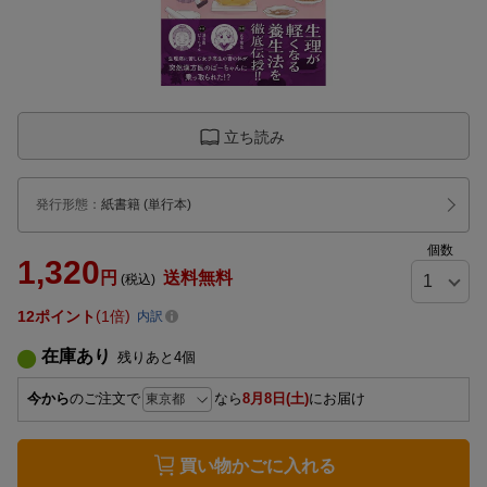
立ち読み
発行形態
：
紙書籍
(単行本)
個数
1,320
円
送料無料
(税込)
12
ポイント
1倍
内訳
在庫あり
残りあと
4
個
今から
のご注文で
なら
8月8日(土)
にお届け
買い物かごに入れる