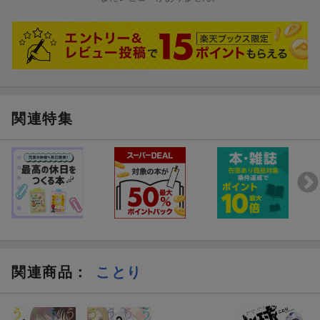
関連特集
関連商品
：
ことり