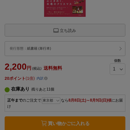
立ち読み
発行形態
：
紙書籍
(単行本)
個数
2,200
円
送料無料
(税込)
20
ポイント
1倍
内訳
在庫あり
残りあと
11
個
正午まで
のご注文で
なら
8月8日(土)～8月9日(日)頃
にお届
け
買い物かごに入れる