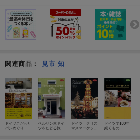
関連商品
：
見市 知
ドイツこだわり
ベルリン東ドイ
ドイツ クリス
ドイツで100年
パンめぐり
ツをたどる旅
マスマーケット
続くもの
めぐり