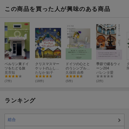
この商品を買った人が興味のある商品
ベルリン東ドイ
クリスマスマー
ドイツの心とと
季節で綴るウィ
ツをたどる旅
ケットのふしぎ
のうシンプルな
ーン204
見市知
なよる
たなか 鮎子
暮らし 365日
久保田 由希
バレンタ愛
(7件)
(18件)
(5件)
(2件)
ランキング
総合