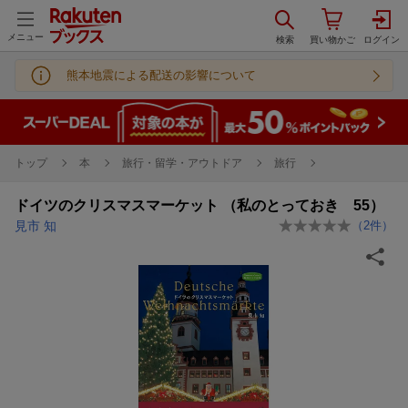
メニュー
熊本地震による配送の影響について
トップ
本
旅行・留学・アウトドア
旅行
ドイツのクリスマスマーケット （私のとっておき 55）
見市 知
（
2
件）