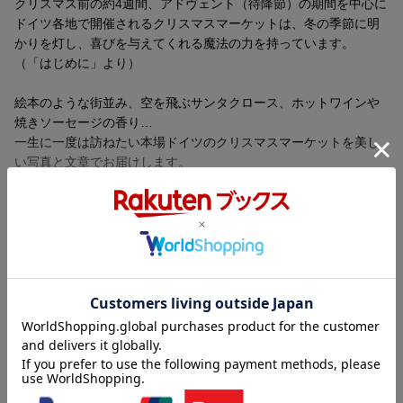
クリスマス前の約4週間、アドヴェント（待降節）の期間を中心に
ドイツ各地で開催されるクリスマスマーケットは、冬の季節に明
かりを灯し、喜びを与えてくれる魔法の力を持っています。
（「はじめに」より）
絵本のような街並み、空を飛ぶサンタクロース、ホットワインや
焼きソーセージの香り…
一生に一度は訪ねたい本場ドイツのクリスマスマーケットを美し
い写真と文章でお届けします。
全17都市のエリア地図、おすすめ情報や旅のコツも掲載
第1章 南西部ドイツの絵本のような世界へ
フライブルク：昔懐かしいクリスマスの喜びに出会える街
シュトゥットガルト：ベンツの街で屋台の美しさを競う
エスリンゲン：中世の世界に迷い込めるクリスマスマーケット
内容紹介（「BOOK」データベースより）
ラヴェンナ渓谷：黒い森の秘境で出会った童話の世界
コラム：ドイツの意外なクリスマスディナーとは？
心ときめく、本場のクリスマス。絵本のような街並み、空を飛ぶ
サンタクロース、ホットワインや焼きソーセージの香り…。一生
第2章 王道クリスマスマーケットをめぐるならば
に一度は訪ねたいドイツのクリスマスマーケット。
ニュルンベルク：お菓子とおもちゃの街のクリスマスマーケッ
ト
目次（「BOOK」データベースより）
ローテンブルク：城壁の中のメルヘンの国