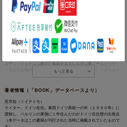
アウクスブルク：天使と人形劇に出会えるドイツ最古の街
第１章 南西部ドイツの絵本のような世界へ（フライブルク：昔
ヴァルトブルク城：世界遺産の城で繰り広げられる宴
懐かしいクリスマスの喜びに出会える街／シュトゥットガルト：
コラム：ドイツのクリスマスツリー事情
ベンツの街で屋台の美しさを競う ほか）／第２章 王道クリス
マスマーケットをめぐるならば（ニュルンベルク：お菓子とおも
第3章 北上して珠玉のクリスマスマーケットを探す
ちゃの街のクリスマスマーケット／ローテンブルク：城壁の中の
ミュンスター： 自転車と平和の街でクリスマスの意味を考える
メルヘンの国 ほか）／第３章 北上して珠玉のクリスマスマー
エッセン： クリスマスを介して人と文化に出会う街
ケットを探す（ミュンスター：自転車と平和の街でクリスマスの
ハンブルク： 空飛ぶサンタクロースが見せてくれる夢
意味を考える／エッセン：クリスマスを介して人と文化に出会う
リューベック： ハンザ都市の栄光を体感できる街
街 ほか）／第４章 クリスマス文化のふるさとをめぐる（ドレ
ケルン：クリスマスと縁深いケルン大聖堂
スデン：シュトレン祭りに集結するドレスデン愛／ケムニッツ：
コラム：サンタクロースVS天使
「エルツ山地の玄関口」は夢の国への入り口 ほか）／クリスマ
スマーケット便利情報 おすすめルート、おすすめアイテム、Ｆ
第4章 クリスマス文化のふるさとをめぐる
ＡＱよくあるご質問
ドレスデン：シュトレン祭りに集結するドレスデン愛
著者情報（「BOOK」データベースより）
ケムニッツ：「エルツ山地の玄関口」は夢の国への入り口
アンナベルク＝ブーフホルツ：クリスマス文化の源流に出会う
見市知（ミイチトモ）
ライプツィヒ：駅の中に夢の国が出現！
ライター。ドイツ在住。東西ドイツ再統一の年（１９９０年）に
コラム：ご当地名物クリスマスのお菓子いろいろ
渡独し、ベルリンの東側に１年住んだのがドイツ在住歴の出発点
（本データはこの書籍が刊行された当時に掲載されていたもので
クリスマスマーケット便利情報
す）