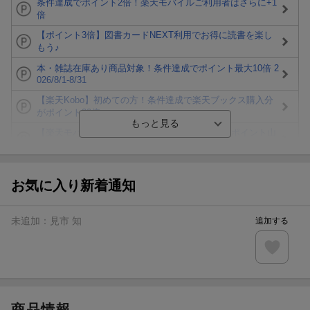
条件達成でポイント2倍！楽天モバイルご利用者はさらに+1
倍
【ポイント3倍】図書カードNEXT利用でお得に読書を楽し
もう♪
本・雑誌在庫あり商品対象！条件達成でポイント最大10倍 2
026/8/1-8/31
【楽天Kobo】初めての方！条件達成で楽天ブックス購入分
がポイント20倍
【楽天モバイルご利用者限定】条件達成で100万ポイント山
分け！
【Rakuten Fashion×楽天ブックス】条件達成で10万ポイン
ト山分け
お気に入り新着通知
【スタンプカード】楽天ポイントもらえる＆抽選で豪華景品
が当たる！
未追加：
見市 知
追加する
楽天モバイル紹介キャンペーンの拡散で300円OFFクーポン
進呈
条件達成で楽天限定・宝塚歌劇 宙組貸切公演ペアチケット
が当たる
商品情報