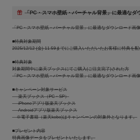
インプレスカレンダー編集部
(4件)
「PC・スマホ壁紙・バーチャル背景」に最適なダ
「PC・スマホ壁紙・バーチャル背景」に最適なダウンロード画
■特典対象期間
2025/12/12 (金) 11:59までにご購入いただいたお客様に特典
■特典対象
対象期間中に楽天ブックスにてご購入(ご注文完了)された方
「PC・スマホ壁紙・バーチャル背景」に最適なダウンロード画
■キャンペーン対象サービス
-楽天ブックス（PC・SP）
-iPhoneアプリ版楽天ブックス
-Androidアプリ版楽天ブックス
※電子書籍（楽天kobo)はキャンペーンの対象外となります。
■プレゼント内容
特典画像データをプレゼントいたします。