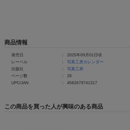
商品情報
発売日
：
2025年09月01日頃
レーベル
：
写真工房カレンダー
出版社
：
写真工房
ページ数
：
28
UPC/JAN
：
4582679741317
この商品を買った人が興味のある商品