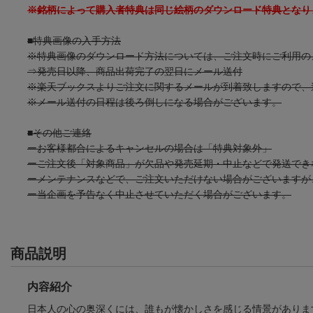
※銘柄によって購入者特典は同じ絵柄のダウンロード特典となり
■特典画像の入手方法
※特典画像のダウンロード方法については、ご注文時にご利用の
⇒発売日以降、商品出荷完了の翌日にメール送付
※楽天ブックスよりご注文に関するメールが到着致しますので、
※メール送付の日程は後ろ倒しになる場合がございます。
■その他ご連絡
ーお客様都合によるキャンセルの場合は「特典対象外」
ーご注文後「対象商品」が欠品や発売延期・中止などで発送でき
ーメンテナンスなどで、ご注文いただけない場合がございますが
ー当企画を予告なく中止させていただく場合がございます。
商品説明
内容紹介
日本人の心の奥深くには、誰もが懐かしさを感じる情景がありま