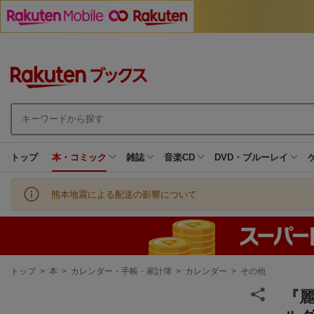
トップ
本・コミック
雑誌
音楽CD
DVD・ブルーレイ
熊本地震による配送の影響について
現
トップ
>
本
>
カレンダー・手帳・家計簿
>
カレンダー
>
その他
在
地
『麗