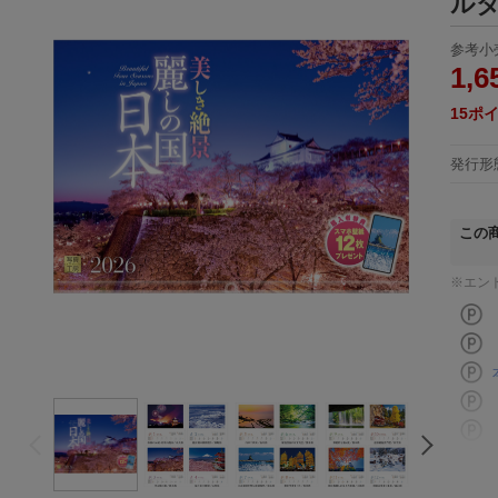
ルダ
参考小
1,6
15
ポ
発行形
この
※エン