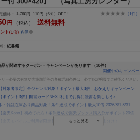
ー付 300×420】 （写真工房カレンダー）
（
1
件）
売価格：
1,760円
110円（6％）OFF！
50
送料無料
円
（税込）
イント
1倍
内訳
態
：
紙書籍
商品が関連するクーポン・キャンペーンがあります
（10件）
開催中のキャンペー
トリー必要の有無や実施期間等の各種詳細条件は、必ず各説明頁でご確認ください
【対象者限定】全ジャンル対象！ポイント最大3倍 おかえりキャンペーン
【ポイント3倍】図書カードNEXT利用でお得に読書を楽しもう♪
本・雑誌在庫あり商品対象！条件達成でポイント最大10倍 2026/8/1-8/31
【楽天Kobo】初めての方！条件達成で楽天ブックス購入分がポイント20倍
【楽天モバイルご利用者限定】条件達成で100万ポイント山分け！
【Rakuten Fashion×楽天ブックス】条件達成で10万ポイント山分け
【スタンプカード】楽天ポイントもらえる＆抽選で豪華景品が当たる！