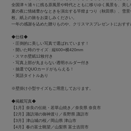
全国津々浦々に残る原風景や時代とともに移りゆく風景を、美し
夏の夜に情緒豊かなときを演出する竿燈まつり（秋田県）、雪景
枚。紙上の旅をお楽しみください。
一年の感謝を込めた贈りものや、クリスマスプレゼントにおすす
◆仕様◆
・圧倒的に美しい写真で選ばれています！
・開いた時のサイズ : 縦600×横420mm
・スマホ壁紙12枚付き
・写真上部が丸まらない透明ホルダー付き
・抽選でQUOカードがもらえる！
・英語タイトルあり
※壁掛け小型サイズもご用意しております。
◆掲載写真◆
【1月】奈良の伝統・若草山焼き／奈良県 奈良市
【2月】諏訪湖の御神渡り／長野県 諏訪市
【3月】津山城の桜／岡山県 津山市
【4月】春の富士眺望／山梨県 富士吉田市