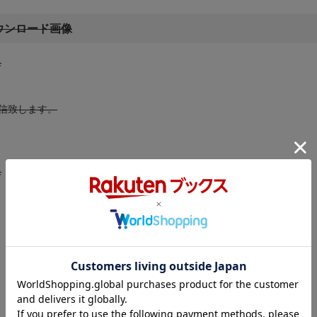
ウンロード画像
像
を配信致します。
像