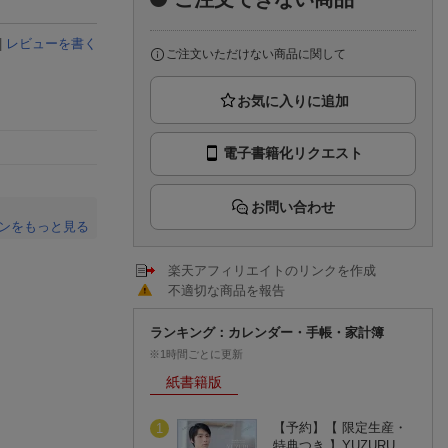
楽天チケット
エンタメニュース
|
レビューを書く
推し楽
ご注文いただけない商品に関して
電子書籍化リクエスト
お問い合わせ
ンをもっと見る
。
楽天アフィリエイトのリンクを作成
不適切な商品を報告
ランキング：カレンダー・手帳・家計簿
※1時間ごとに更新
紙書籍版
【予約】【 限定生産・
1
特典つき 】YUZURU…