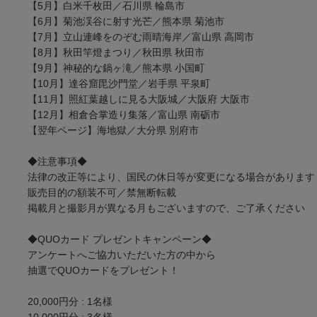
【5月】白米千枚田／石川県 輪島市
【6月】菊池渓谷に射す光芒／熊本県 菊池市
【7月】立山連峰をのぞむ雨晴海岸／富山県 高岡市
【8月】秋田竿燈まつり／秋田県 秋田市
【9月】神秘的な鍋ヶ滝／熊本県 小国町
【10月】達谷窟毘沙門堂／岩手県 平泉町
【11月】照紅葉越しに見る大阪城／大阪府 大阪市
【12月】相倉合掌造り集落／富山県 南砺市
【翌年ページ】海地獄／大分県 別府市
◆注意事項◆
法律の改正等により、国民の休日等が変更になる場合があります
販売目的の額装不可／禁無断転載
掲載月と撮影月が異なる月もございますので、ご了承ください
◆QUOカード プレゼントキャンペーン◆
アンケートへご協力いただいた方の中から
抽選でQUOカードをプレゼント！
20,000円分 : 1名様
10,000円分 : 3名様