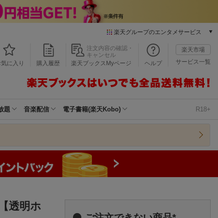
楽天グループのエンタメサービス
本/ゲーム/CD/DVD
注文内容の確認・
楽天市場
キャンセル
楽天ブックス
サービス一覧
お気に入り
購入履歴
楽天ブックスMyページ
ヘルプ
電子書籍
楽天Kobo
雑誌読み放題
楽天マガジン
放題
音楽配信
電子書籍(楽天Kobo)
R18+
音楽配信
楽天ミュージック
動画配信
楽天TV
動画配信ガイド
Rakuten PLAY
無料テレビ
Rチャンネル
 【透明ホ
チケット
ご注文できない商品*