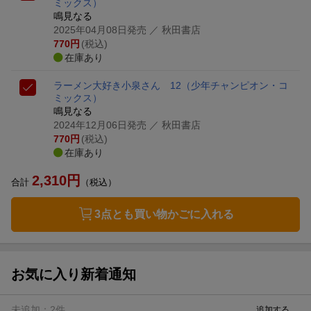
ミックス）
鳴見なる
2025年04月08日発売
／ 秋田書店
770
円
(税込)
在庫あり
ラーメン大好き小泉さん 12
（少年チャンピオン・コ
ミックス）
鳴見なる
2024年12月06日発売
／ 秋田書店
770
円
(税込)
在庫あり
2,310
円
合計
（税込）
3点とも買い物かごに入れる
お気に入り新着通知
未追加：
2
件
追加する