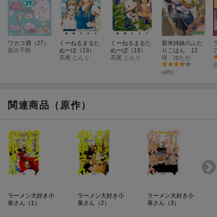
ワカコ酒（27）
くーねるまるた
くーねるまるた
新米姉妹のふた
新久千映
ぬーぼ（19）
ぬーぼ（18）
りごはん 12
高尾 じんぐ
高尾 じんぐ
柊 ゆたか
(
(4件)
関連商品（原作）
ラーメン大好き小
ラーメン大好き小
ラーメン大好き小
泉さん（1）
泉さん（2）
泉さん（3）