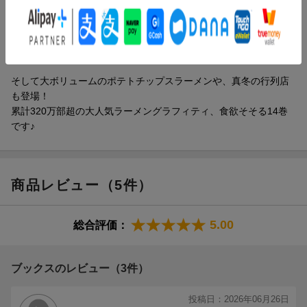
とんこつを求めて、修学旅行で福岡へとやってきた小泉さんた
ち。
恋に、友情に、さらには熱き激闘まで!?
大麺喫旅はラーメンもイベントも盛りだくさん！
そして大ボリュームのポテトチップスラーメンや、真冬の行列店
も登場！
累計320万部超の大人気ラーメングラフィティ、食欲そそる14巻
です♪
商品レビュー（5件）
5.00
総合評価：
ブックスのレビュー（3件）
投稿日：2026年06月26日