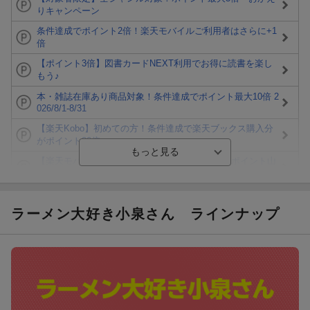
りキャンペーン
条件達成でポイント2倍！楽天モバイルご利用者はさらに+1
倍
【ポイント3倍】図書カードNEXT利用でお得に読書を楽し
もう♪
本・雑誌在庫あり商品対象！条件達成でポイント最大10倍 2
026/8/1-8/31
【楽天Kobo】初めての方！条件達成で楽天ブックス購入分
がポイント20倍
【楽天モバイルご利用者限定】条件達成で100万ポイント山
分け！
【Rakuten Fashion×楽天ブックス】条件達成で10万ポイン
ト山分け
ラーメン大好き小泉さん
ラインナップ
【スタンプカード】楽天ポイントもらえる＆抽選で豪華景品
が当たる！
エントリー＆3,000円以上購入で無料データSIM（3GB/月プ
ラン）が当たる！
楽天モバイル紹介キャンペーンの拡散で300円OFFクーポン
進呈