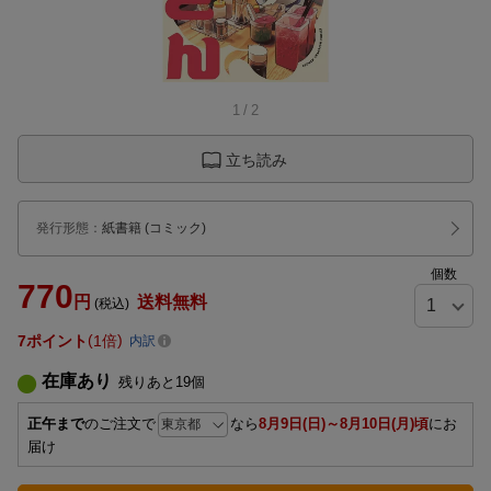
1
/
2
立ち読み
発行形態
：
紙書籍
(コミック)
個数
770
円
送料無料
(税込)
7
ポイント
1倍
内訳
在庫あり
残りあと
19
個
正午まで
のご注文で
なら
8月9日(日)～8月10日(月)頃
にお
届け