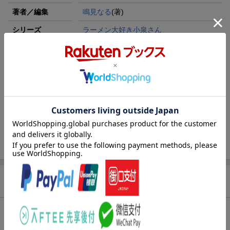
著者／編集
鳴見なる
(著)
シリーズ
ラーメン大好き小泉さん
関連作品
ラーメン大好き小泉さん
レーベル
少年チャンピオン・コミックス
出版社
秋田書店
発行形態
コミック
ページ数
128p
ISBN
9784253004343
商品説明
内容紹介（JPROより）