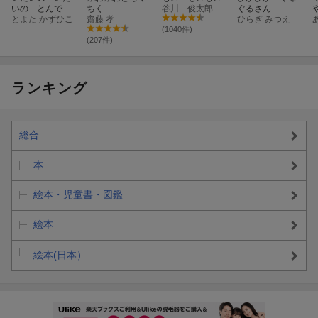
いの とんでい
ちく
谷川 俊太郎
ぐるさん
け
とよた かずひこ
齋藤 孝
ひらぎ みつえ
(1040件)
(207件)
ランキング
総合
本
絵本・児童書・図鑑
絵本
絵本(日本）