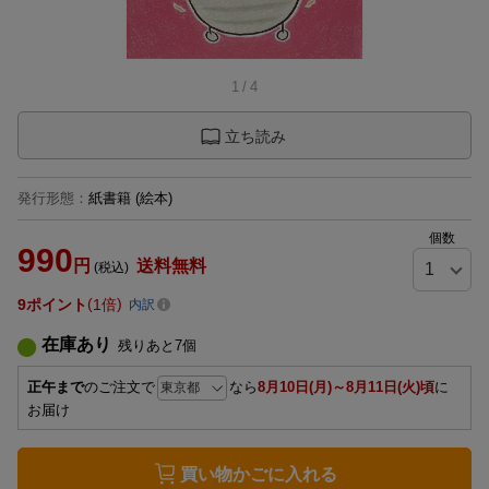
1
/
4
立ち読み
発行形態
：
紙書籍
(絵本)
個数
990
円
送料無料
(税込)
9
ポイント
1倍
内訳
在庫あり
残りあと
7
個
正午まで
のご注文で
なら
8月10日(月)～8月11日(火)頃
に
お届け
買い物かごに入れる