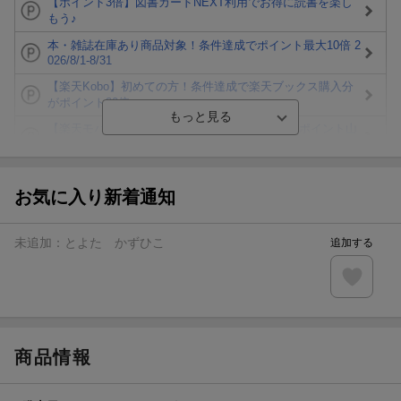
【ポイント3倍】図書カードNEXT利用でお得に読書を楽し
もう♪
本・雑誌在庫あり商品対象！条件達成でポイント最大10倍 2
026/8/1-8/31
【楽天Kobo】初めての方！条件達成で楽天ブックス購入分
がポイント20倍
【楽天モバイルご利用者限定】条件達成で100万ポイント山
分け！
【Rakuten Fashion×楽天ブックス】条件達成で10万ポイン
ト山分け
お気に入り新着通知
【スタンプカード】楽天ポイントもらえる＆抽選で豪華景品
が当たる！
未追加：
とよた かずひこ
追加する
エントリー＆3,000円以上購入で無料データSIM（3GB/月プ
ラン）が当たる！
楽天モバイル紹介キャンペーンの拡散で300円OFFクーポン
進呈
商品情報