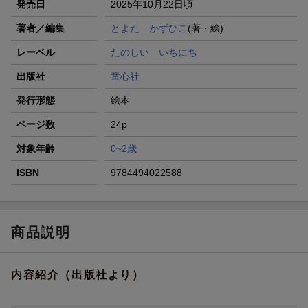
発売日
2025年10月22日頃
著者／編集
とよた かずひこ
(著・絵)
レーベル
たのしい いちにち
出版社
童心社
発行形態
絵本
ページ数
24p
対象年齢
0~2歳
ISBN
9784494022588
商品説明
内容紹介（出版社より）