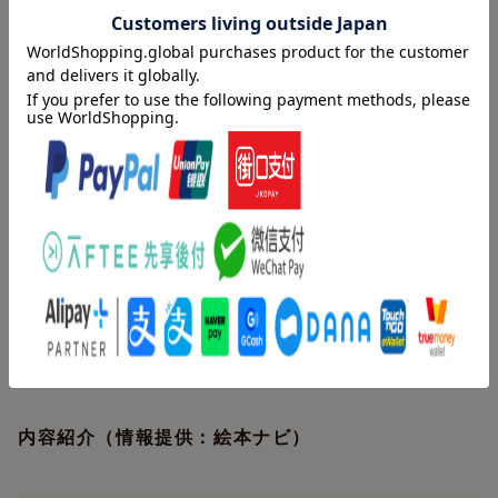
とします。
ぽかぽか ぽかぽか……
動物たちのほわわんとした笑顔から、体と心で感じるぬくもりが
伝わってきます。
子どもたちとくっつき、ぎゅっとしながら読みたくなる1冊。
著者情報（「BOOK」データベースより）
「たのしい いちにち」シリーズ8作目です。
とよたかずひこ（トヨタカズヒコ）
豊田一彦。１９４７年宮城県に生まれる。早稲田大学第一文学部
卒業。絵本に『どんどこももんちゃん』〈第７回日本絵本賞〉な
どの「ももんちゃんあそぼう」シリーズ、紙芝居に『ぞうさんき
かんしゃぽっぽっぽっ』〈第５６回高橋五山賞〉（童心社）など
木枯らしがふく寒い日。ゆたんぽさんは自分でお湯を入れて、ち
がある（本データはこの書籍が刊行された当時に掲載されていた
くちく手編みしたセーターを着て、外に出かけました。
ものです）
「いらっしゃいませ〜 ゆたんぽ ぽかぽか いかがですか〜」
すると、寒そうなおさるさんのおやこがやってきて、ゆたんぽさ
内容紹介（情報提供：絵本ナビ）
んをぎゅっとします。