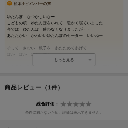
ぽかぽか ぽかぽか……
動物たちのほわわんとした笑顔から、体温のあたたかさと、幸せ
ゆたんぽ なつかしいなー
な心のあたたかさが伝わってきます。
こどもの頃 ゆたんぽをいれて 暖かく寝ていました
今では ゆたんぽ 使わなくなりましたが・・
子どもたちとくっつき、ぎゅっとしながら読みたくなる1冊。
あたたかい かわいいゆたんぽのセーター いいねー
「たのしい いちにち」シリーズ8作目です。
そして さむい 親子を あたためてあげて
更新日：2025年10月18日
ぽか ぽか ぽか ぽか・・
おさるさん親子も ぶたさんもさむそう でもゆたんぽさんが
ぽかぽかぽか
ゆたんぽさんの やさしさと温かさで 笑顔の親子
商品レビュー（1件）
ありがとう！
総合評価：
体も 心まで温めてくれるのが いいですねー（にぎりすしさ
条件に満たないため、評価は表示できません。
ん 70代以上・京都府 ）