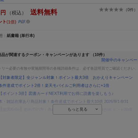
（
0
件）
送料無料
円
（税込）
ント
1倍
内訳
態
：
紙書籍
(単行本)
商品が関連するクーポン・キャンペーンがあります
（10件）
開催中のキャンペー
トリー必要の有無や実施期間等の各種詳細条件は、必ず各説明頁でご確認ください
【対象者限定】全ジャンル対象！ポイント最大3倍 おかえりキャンペーン
条件達成でポイント2倍！楽天モバイルご利用者はさらに+1倍
【ポイント3倍】図書カードNEXT利用でお得に読書を楽しもう♪
本・雑誌在庫あり商品対象！条件達成でポイント最大10倍 2026/8/1-8/31
【楽天Kobo】初めての方！条件達成で楽天ブックス購入分がポイント20倍
【楽天モバイルご利用者限定】条件達成で100万ポイント山分け！
【Rakuten Fashion×楽天ブックス】条件達成で10万ポイント山分け
【スタンプカード】楽天ポイントもらえる＆抽選で豪華景品が当たる！