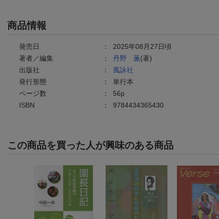
商品情報
発売日
：
2025年08月27日頃
著者／編集
：
丹野 薫
(著)
出版社
：
風詠社
発行形態
：
単行本
ページ数
：
56p
ISBN
：
9784434365430
この商品を買った人が興味のある商品