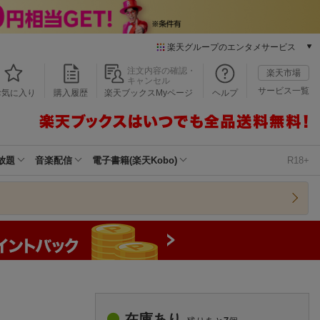
楽天グループのエンタメサービス
本/ゲーム/CD/DVD
注文内容の確認・
楽天市場
キャンセル
楽天ブックス
サービス一覧
お気に入り
購入履歴
楽天ブックスMyページ
ヘルプ
電子書籍
楽天Kobo
雑誌読み放題
楽天マガジン
放題
音楽配信
電子書籍(楽天Kobo)
R18+
音楽配信
楽天ミュージック
動画配信
楽天TV
動画配信ガイド
Rakuten PLAY
無料テレビ
Rチャンネル
チケット
在庫あり