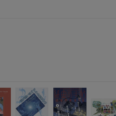
エントリー＆3,000円以上購入で無料データSIM（3GB/月プラン）が当たる！
楽天モバイル紹介キャンペーンの拡散で300円OFFクーポン進呈