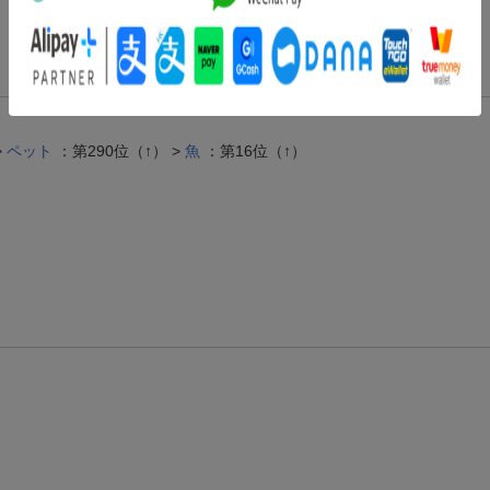
>
ペット
：第290位（↑） >
魚
：第16位（↑）