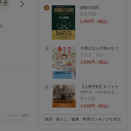
波動の法則
3
足立 育朗
2,050円（税込）
で」
詩集 生きる刻印
箴言詩
人生、上に行く人
大桑伸一
金澤 健
落ちる人
大海行雄
今夜はなんの魚かな？
4
たかぎ なおこ
1,595円（税込）
【入荷予約】キジトラ
5
のテコ パパさんと…
船ヶ山哲
1,650円（税込）
ページ：1/33
美容・暮らし・健康・料理ランキングを見る