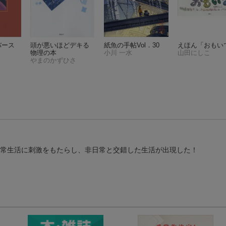
 バース
頭が悪いほどデキる
紙魚の手帖Vol．30
えほん「おもい
物理の本
小川 一水
山田にしこ
やまのかずひさ
日常生活に刺激をもたらし、非日常と交錯した生活が出現した！