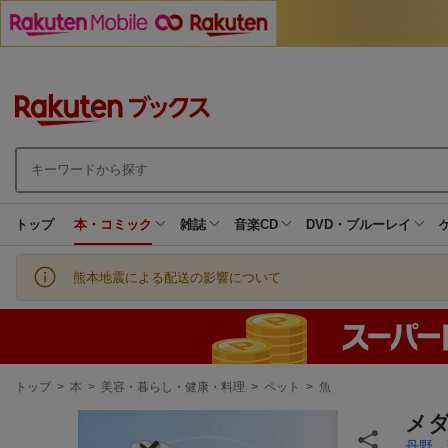
トップ
本・コミック
雑誌
音楽CD
DVD・ブルーレイ
熊本地震による配送の影響について
現
トップ
>
本
>
美容・暮らし・健康・料理
>
ペット
>
魚
在
地
メ
丹野 