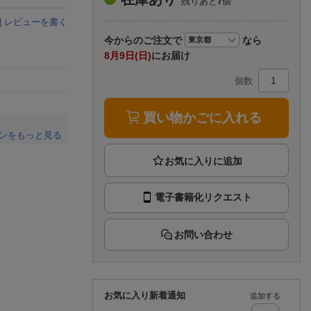
残りあと
7
個
楽天チケット
エンタメニュース
|
レビューを書く
推し楽
今から
のご注文で
なら
8月9日(日)
にお届け
個数
買い物かごに入れる
ンをもっと見る
。
電子書籍化リクエスト
お問い合わせ
お気に入り新着通知
追加する