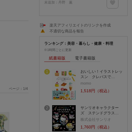
未追加：
丹野 薫
楽天アフィリエイトのリンクを作成
不適切な商品を報告
ランキング：美容・暮らし・健康・料理
※1時間ごとに更新
紙書籍版
電子書籍版
おいしい！イラストレッ
1
スン クレパスで…
momo
ページ：
1
/
4
1,518円（税込）
サンリオキャラクター
2
ズ ステンドグラス…
株式会社サンリオ
1,760円（税込）