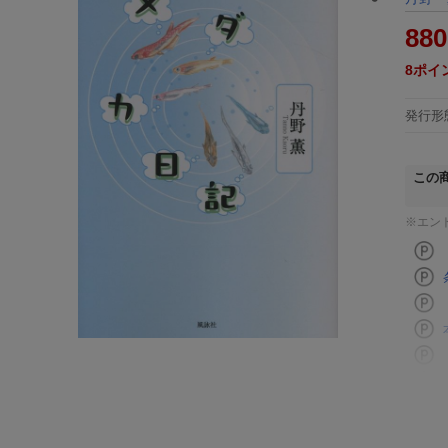
880
8
ポイ
発行形
この
※エン