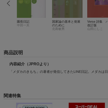
記
園長日記
国家論の基本と発展
Verse 詩集
中田一夫
のために
改訂版
北島敏男
山田にしこ
4件)
商品説明
内容紹介（JPROより）
「メダカのきもち」の著者が発信してきたLINE日記。メダカは
関連特集