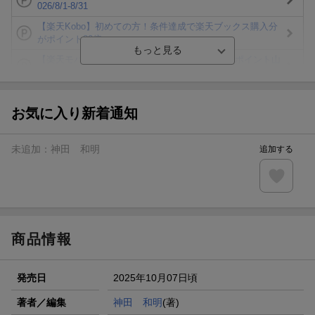
026/8/1-8/31
【楽天Kobo】初めての方！条件達成で楽天ブックス購入分
がポイント20倍
【楽天モバイルご利用者限定】条件達成で100万ポイント山
分け！
【Rakuten Fashion×楽天ブックス】条件達成で10万ポイン
ト山分け
お気に入り新着通知
【スタンプカード】楽天ポイントもらえる＆抽選で豪華景品
が当たる！
未追加：
神田 和明
追加する
エントリー＆3,000円以上購入で無料データSIM（3GB/月プ
ラン）が当たる！
楽天モバイル紹介キャンペーンの拡散で300円OFFクーポン
進呈
商品情報
発売日
2025年10月07日頃
著者／編集
神田 和明
(著)