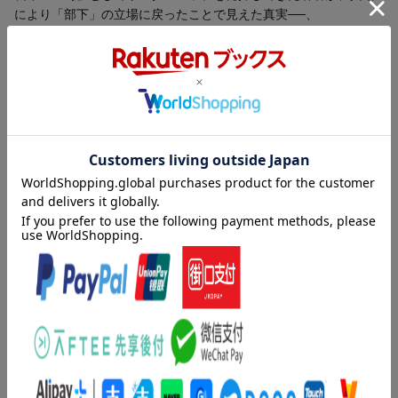
により「部下」の立場に戻ったことで見えた真実──、
それは、リーダーの力だけでは組織の生産性は上がらないという
こと。
実は一番大事なのは上司を支え、組織を動かす部下のフォロワー
シップだったのです。
上司と部下の面談と言えば「1on1ミーティング」と思い浮かぶ人
内容紹介（「BOOK」データベースより）
が多いでしょう。
ただ、一般的な「1on1ミーティング」は上司が主導し、部下は完
相手が変わるのを待っていても組織は何も変わらない。本音の対
全に受け身で、単なる「進捗報告」で終わっている事が殆どでし
話が広がり組織が動き出す。
た。
本書では、従来の上司主導の1on1ミーティングを著者が独自に進
目次（「BOOK」データベースより）
化させた、部下主導の「1for1ミーティング」として初公開してい
ます。
第１章 複雑化する経営環境とリーダーシップの限界／第２章
部下が主体的に問いかけ、上司との“本音の対話”を通して期待をす
上司と部下のミスマッチが招く組織生産性の低下／第３章 １ｏ
り合わせる事で関係性を改善する。
ｎ１ミーティングの現状と課題／第４章 部下主体のフォロワー
その結果として、企業のエンゲージメントの向上や生産性アッ
シップー「１ｆｏｒ１ミーティング」の提案／第５章 １ｆｏｒ
プ、離職防止も同時に実現する事が出来るのです。
１ミーティングの具体的実践法／第６章 対話が変える組織と社
________________________________________
会ーフォロワーが導く新しいチームの姿／第７章 対話が変われ
本書で得られることは
ば組織が変わる