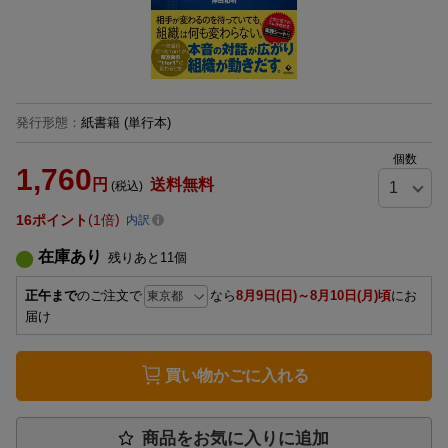
発行形態
：
紙書籍
(単行本)
個数
1,760
円
送料無料
(税込)
16
ポイント
1倍
内訳
在庫あり
残りあと
11
個
正午まで
のご注文で
なら
8月9日(日)～8月10日(月)頃
にお
届け
買い物かごに入れる
商品をお気に入りに追加