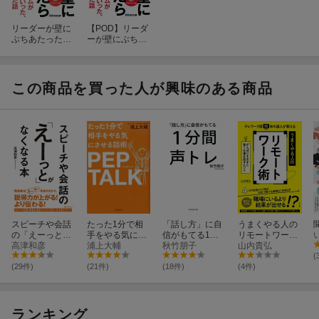
リーダーが壁に
【POD】リーダ
ぶちあたったら
ーが壁にぶちあ
読む本
たったら読む本
【POD】
この商品を買った人が興味のある商品
スピーチや会話
たった1分で相
「話し方」に自
うまくやる人の
の「えーっと」
手をやる気にさ
信がもてる1分
リモートワーク
がなくなる本
高津和彦
せる話術ペップ
浦上大輔
間声トレ
秋竹朋子
術
山内貴弘
トーク
(
(29件)
(21件)
(18件)
(4件)
ランキング