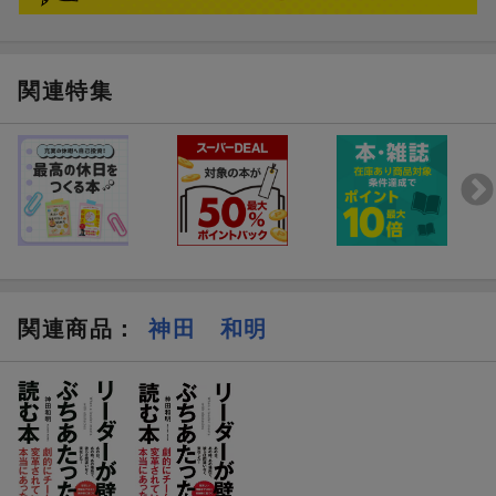
【目次】
はじめに
第1章 複雑化する経営環境とリーダーシップの限界
第2章 上司と部下のミスマッチが招く組織生産性の低下
関連特集
第3章 1on1ミーティングの現状と課題
第4章 部下主体のフォロワーシップー「1for1ミーティング」
の提案
他
はじめに
第1章 複雑化する経営環境とリーダーシップの限界
第2章 上司と部下のミスマッチが招く組織生産性の低下
第3章 1on1ミーティングの現状と課題
第4章 部下主体のフォロワーシップー「1for1ミーティング」
の提案
関連商品
：
神田 和明
第5章 1for1ミーティングの具体的実践法
第6章 対話が変える組織と社会ーフォロワーが導く新しいチー
ムの姿
第7章 対話が変われば組織が変わる
おわりに
巻末資料／実践シート（部下用・上司用）