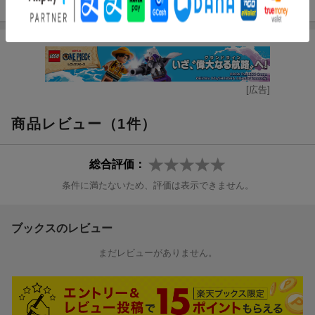
・リーダーシップとフォロワーシップを融合させる最新マネジメ
ント法
・上司・部下のミスマッチを解消し、組織のパフォーマンスを最
大化する方法
・形骸化した1on1を機能させる具体的な質問例と進行法
・「1for1ミーティング」の導入手順と成功事例
[広告]
・部下の主体性を引き出すコミュニケーション技術
・チームのエンゲージメントを高める継続・定着のポイント
商品レビュー（1件）
________________________________________
こんな方におすすめ
・部下育成や1on1がうまくいかない管理職・マネジャー
総合評価：
・組織のエンゲージメント向上や離職防止に悩む経営者・人事担
条件に満たないため、評価は表示できません。
当者
・部下との関係を改善し、信頼を築きたい上司
・上司に自分の考えを伝え、キャリアを切り拓きたい若手ビジネ
ブックスのレビュー
スパーソン
________________________________________
まだレビューがありません。
本書は「上司の立場」「部下の立場」どちらも対応した、これか
らの組織改革・人材育成の決定版です。