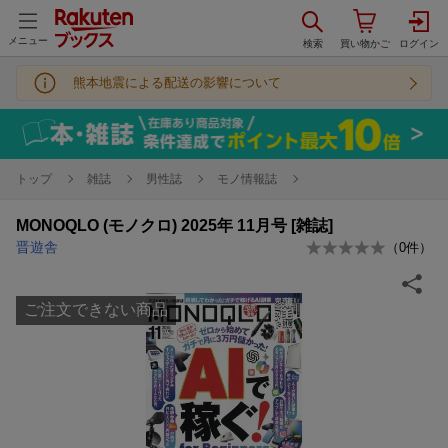
メニュー
熊本地震による配送の影響について
トップ
雑誌
男性誌
モノ情報誌
MONOQLO (モノクロ) 2025年 11月号 [雑誌]
晋遊舎
（
0
件）
ご注文できない商品