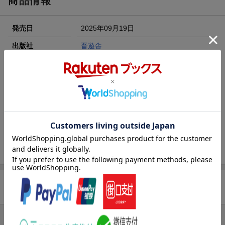
商品情報
楽天モバイル紹介キャンペーンの拡散で300円OFFクーポン
進呈
発売日
2025年09月19日
条件達成で楽天限定・宝塚歌劇 宙組貸切公演ペアチケット
が当たる
出版社
晋遊舎
エントリー＆条件達成で『鬼滅の刃』オリジナルきんちゃく
刊行形態
月刊
袋が当たる！
サイズ
A4変
楽天ブックス雑誌
08771
コード
JAN
4910087711156
バックナンバー
この雑誌の他の号を見る
商品レビュー
まだレビューがありません。