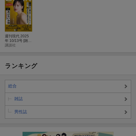
週刊現代 2025
年 10/13号 [雑
誌]
講談社
ランキング
総合
雑誌
男性誌