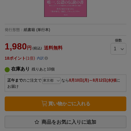
発行形態
：
紙書籍
(単行本)
個数
1,980
円
送料無料
(税込)
18
ポイント
1倍
内訳
在庫あり
残りあと
10
個
正午まで
のご注文で
なら
8月10日(月)～8月12日(水)頃
に
お届け
買い物かごに入れる
商品をお気に入りに追加