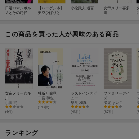
「ショー・マスト・ゴー・オン」
日活ロマンポル
【バーゲン本】
小松政夫 遺言
女帝メリー喜多
「ジャニーズ面接の場」にいた私
ノとその時代
美空ひばりと島
川
その始まりが元祖ジャニーズ
倉千代子ー戦後
歌謡史禁断の12
新しい旋風を吹かせる4人組の登場
000日を解き明
日本初のショービジネス
かす
この商品を買った人が興味のある商品
「ジャニーズの始まり」のキッカケ
元祖ジャニーズ崩壊への対立
まえがき
第1章 ジャニーズ
感動的な誕生の真相
本格的な活動開始
育ての親ジャニーさん
女帝メリー喜多
独断と偏見
ラストインタビ
ファミリーデイ
川
二宮 和也
ュー
ズ
泡沫タレントとは違う…
小菅 宏
早見 和真
瀬尾 まいこ
4人の曲が全米第1位に
(193件)
(4件)
(43件)
(87件)
(
それぞれの道
他14本
ランキング
序の1