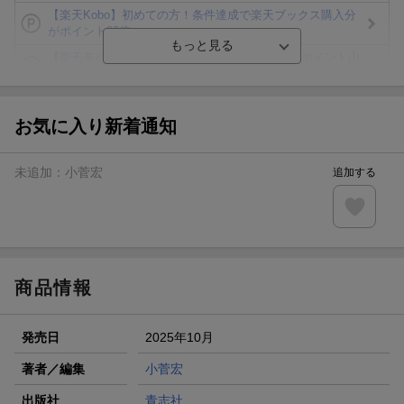
【楽天Kobo】初めての方！条件達成で楽天ブックス購入分
がポイント20倍
【楽天モバイルご利用者限定】条件達成で100万ポイント山
分け！
【Rakuten Fashion×楽天ブックス】条件達成で10万ポイン
ト山分け
お気に入り新着通知
【スタンプカード】楽天ポイントもらえる＆抽選で豪華景品
が当たる！
未追加：
小菅宏
追加する
エントリー＆3,000円以上購入で無料データSIM（3GB/月プ
ラン）が当たる！
楽天モバイル紹介キャンペーンの拡散で300円OFFクーポン
進呈
商品情報
発売日
2025年10月
著者／編集
小菅宏
出版社
青志社