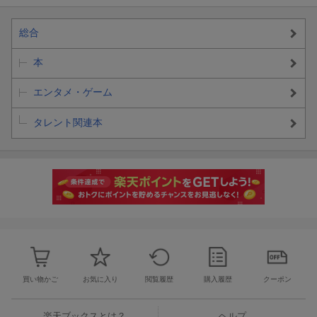
メリーの急な呼び出しの真相
私の異論
総合
本著執筆の経緯
思いもかけないメリーの提案
本
本場アメリカのショービジネス
他3本
エンタメ・ゲーム
第2章 フォーリーブス
タレント関連本
ひとつの事件
公ちゃんの悲劇
ター坊の悲劇
トシ坊の秘密
マー坊の秘密
他10本
序の2
本著制作へのプロセス
そして真相を全公開
買い物かご
お気に入り
閲覧履歴
購入履歴
クーポン
内部事情を初公開
5日間で書き上げた原稿
「嵐」以降の系譜
楽天ブックスとは？
ヘルプ