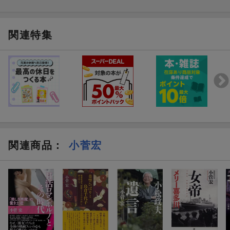
思いがけないメリーの提案
「ブックを出したい。コスガさんに協力して欲しい」
関連特集
「ブック、です？ なんですかそれ」
「ウチの子をグラビア撮影してインタビューを全部載せちゃう
の。このアイデア凄いでしょ。今までのジャパンのショービジネ
ス（芸能界）ではできなかったアイデアよ」
「プライベートなショットとネーム（本文）がジャニーズ・ファ
ミリーに絶対、受けると思う」
破天荒なアイデアはメリーの特質だ。
私は、日本の芸能界へ矢を放つというメリーのアイデアを受け止
めた。
その日、逡巡する私を自信ありげに見つめるメリーの顔が今でも
関連商品
：
小菅宏
よみがえる。
目次：
本著の主旨
まえがきのまえがき 新装増補版に寄せて