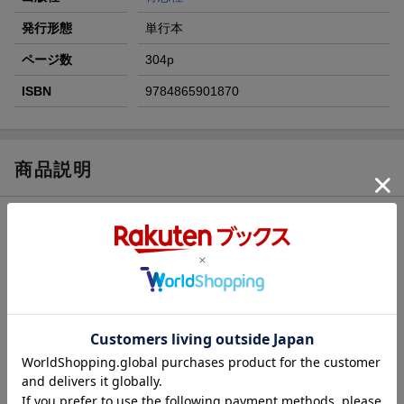
発行形態
単行本
ページ数
304p
ISBN
9784865901870
商品説明
内容紹介（出版社より）
すべてのジャニーズファンに捧げる、メリー喜多川氏、唯一公認
の伝説の書
新たに115ページの大幅加筆により、50年の時を経て復活！
著者が間近で見てきた「熱中時代」「箱推し」ドキュメンタリー
Johnny's Family