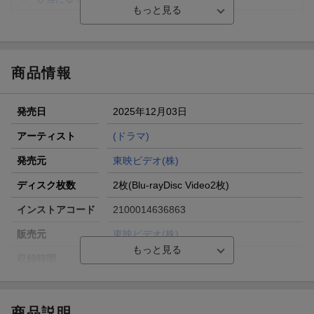
Blu-ray・DVDセール・お買い得情報
エントリー＆3,000円以上購入で無料データSIM（3GB/月プ
ラン）が当たる！
商品情報
楽天モバイル紹介キャンペーンの拡散で300円OFFクーポン
進呈
発売日
2025年12月03日
条件達成で楽天限定・宝塚歌劇 宙組貸切公演ペアチケット
が当たる
アーティスト
(ドラマ)
エントリー＆条件達成で『鬼滅の刃』オリジナルきんちゃく
発売元
東映ビデオ(株)
袋が当たる！
ディスク枚数
2枚(Blu-rayDisc Video2枚)
インストアコード
2100014636863
販売元
東映ビデオ(株)
収録時間
ー／ー
品番
BSZD-8303
洋題
LOVE SEA -AI NO IBASHO- BLU-RAY BOX
商品説明