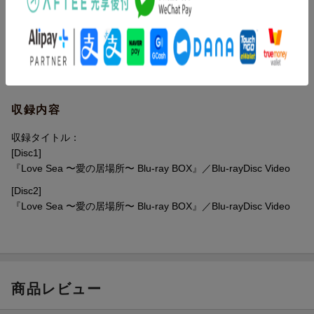
イク！
主演を務めるのは、演技初挑戦ながら瑞々しい存在感を放つ国上
将大と、キャリアに裏打ちされた確かな表現力で魅せる西銘駿。
作中と同じく対照的な背景を持つ二人が、お互いの抱えるものに
向き合いながら少しずつ心を通わせていく過程を、繊細な演技で
紡いでいく。
さらに、土生瑞穂と川津明日香も出演。主人公たちの物語と並ん
収録内容
で描かれる、もうひとつの恋模様にも注目を。
最高に熱くて甘い物語が、2025年夏、再び幕を開ける！
収録タイトル：
[Disc1]
『Love Sea 〜愛の居場所〜 Blu-ray BOX』／Blu-rayDisc Video
＜収録内容＞
[Disc2]
disc1：#1-#8
『Love Sea 〜愛の居場所〜 Blu-ray BOX』／Blu-rayDisc Video
disc2：#9-10、#SP1-#SP2
※収録内容は変更となる場合がございます。
商品レビュー