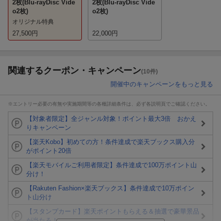
2枚(Blu-rayDisc Vide
2枚(Blu-rayDisc Vide
o2枚)
o2枚)
オリジナル特典
27,500
円
22,000
円
関連するクーポン・キャンペーン
(10件)
開催中のキャンペーンをもっと見る
※エントリー必要の有無や実施期間等の各種詳細条件は、必ず各説明頁でご確認ください。
【対象者限定】全ジャンル対象！ポイント最大3倍 おかえ
りキャンペーン
【楽天Kobo】初めての方！条件達成で楽天ブックス購入分
がポイント20倍
【楽天モバイルご利用者限定】条件達成で100万ポイント山
分け！
【Rakuten Fashion×楽天ブックス】条件達成で10万ポイン
ト山分け
【スタンプカード】楽天ポイントもらえる＆抽選で豪華景品
が当たる！