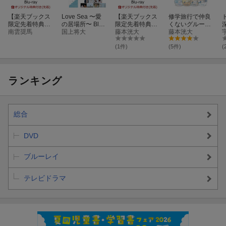
【楽天ブックス
Love Sea 〜愛
【楽天ブックス
修学旅行で仲良
限定先着特典】
の居場所〜 Blu-r
限定先着特典】
くないグループ
The Boy Next W
南雲奨馬
ay BOX【Blu-ra
国上将大
修学旅行で仲良
藤本洸大
に入りました Bl
藤本洸大
orld 〜並行世界
y】
くないグループ
u-ray BOX【Blu-
の恋人〜 Blu-ray
に入りました Bl
ray】
(1件)
(5件)
(
BOX【Blu-ray】
u-ray BOX【Blu-
(アクリルブロッ
ray】(フォトシ
ク（キービジュ
ート)
アル）)
ランキング
総合
DVD
ブルーレイ
テレビドラマ