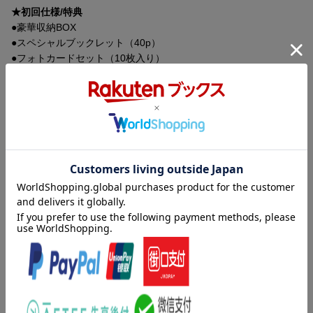
★初回仕様/特典
●豪華収納BOX
●スペシャルブックレット（40p）
●フォトカードセット（10枚入り）
※初回特典は限定生産品です。在庫がなくなり次第、通常の仕様
での販売となります。
▽特典映像
disc1
・特報
・本予告
内容紹介
disc2
・完成披露舞台挨拶ダイジェスト映像
大ヒットタイBLドラマ「Love Sea」が待望の日本リメイク版とし
・メイキング
て登場！
・ノンテロップエンディング集
「TharnType」シリーズをはじめ多くのタイBLを手がけてきたMA
・WEB次回予告集
ME氏が製作指揮を務め、2024年に制作されたタイBLドラマ「Lov
e Sea」。
南の島とバンコクを舞台に、正反対の生き方をしてきた二人が織
りなすラブストーリーが大きな反響を呼んだ人気作が日本でリメ