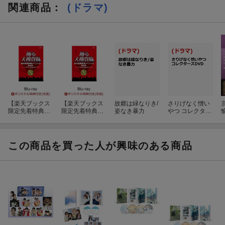
関連商品
：
(ドラマ)
【楽天ブックス
【楽天ブックス
故郷は緑なりき/
さりげなく憎い
限定先着特典】
限定先着特典】
姿なき暴力
やつ コレクター
愉
踊る大捜査線 歳
踊る大捜査線 秋
ズDVD
O
末特別警戒スペ
の犯罪撲滅スペ
シャル 完全版
シャル 完全版
【Blu-ray】(ロ
【Blu-ray】(ロ
この商品を買った人が興味のある商品
ゴ入りステッカ
ゴ入りステッカ
ー)
ー)