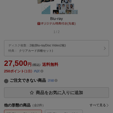
1
/
2
ディスク枚数
：
2枚(Blu-rayDisc Video2枚)
特典：
クリアカード(6種セット)
27,500
円
送料無料
(税込)
250
ポイント
1倍
内訳
ご注文できない商品
詳細
商品をお気に入りに追加
他の形態の商品
すべて見る
（全
2
件）