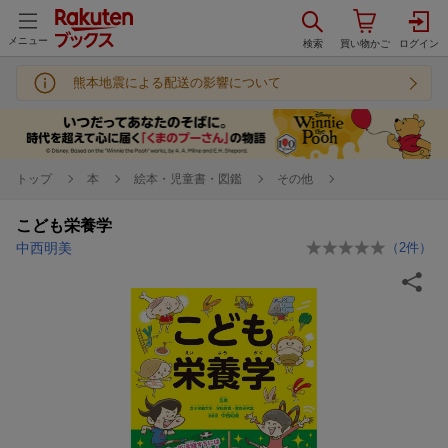
メニュー
熊本地震による配送の影響について
トップ
本
絵本・児童書・図鑑
その他
こども栄養学
中西明美
（
2
件）