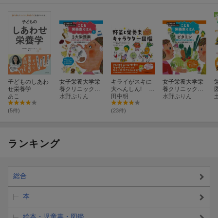
こども環境学
この本では、SDGs(持続可能な開発目標)の土台となる環境問題
を、小学生向けにゼロから解説しています。
スーパーのレジ袋や、給食の食べ残しなど身近な話題を取り上げ
ているので、環境について考えるきっかけに最適です。
子どものしあわ
女子栄養大学栄
キライがスキに
女子栄養大学栄
せ栄養学
養クリニックの
大へんしん! 野
養クリニックの
あこ
こども栄養素え
水野ぷりん
菜と栄養素キャ
田中明
こども栄養素え
水野ぷりん
ほん（第1巻）
ラクター図鑑
ほん（第2巻）
(5件)
(23件)
ランキング
総合
本
大気で起こるさまざまな現象とそのしくみ、天気予報がまる
絵本・児童書・図鑑