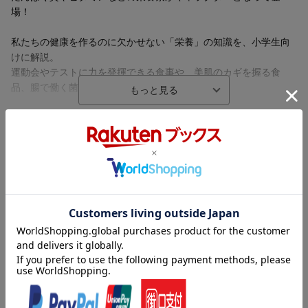
場！
私たちの健康を作るのに欠かせない「栄養」の知識を、小学生向
けに解説。
運動会やテストに力を発揮できる食事や、美肌のカギを握る食
品、腸で働く菌などを紹介しています。
何の食品を食べたらいいのか、どうやって食べたらいいのかのヒ
ントも。
内容紹介（「BOOK」データベースより）
給食や三色食品群などから、アレルギーや苦手食品を食べなくて
栄養素キャラクターが教えてくれる！五大栄養素がせいぞろい！
もバランスの良い食事ができるようなヒントも紹介しているの
目指せ！理想のボディ！体を作るたんぱく質。省エネで体を支え
で、自分の状況にあわせて、何を食べたらいいのかをすぐに実践
る！脂質。すばやくエネルギーを生み出す！炭水化物。骨や歯、
できます。
血液などの機能を支える！ミネラル（無機質）。栄養素が働ける
ように助けるビタミン。
「これしか食べられない」から、「これも食べられる」に！
「こうなりたい」を食事でかなえる！
目次（「BOOK」データベースより）
私たちの健康を作るのに欠かせない「栄養」の知識を、小学生向
オールカラーイラスト図解で楽しく学べる、こどものための本格
マンガ 栄養って何？／巻頭（体は何でできている？／食べたら
けに解説。
的な栄養学の本です。
体の中では何が起こっているの？ ほか）／１章 栄養って何