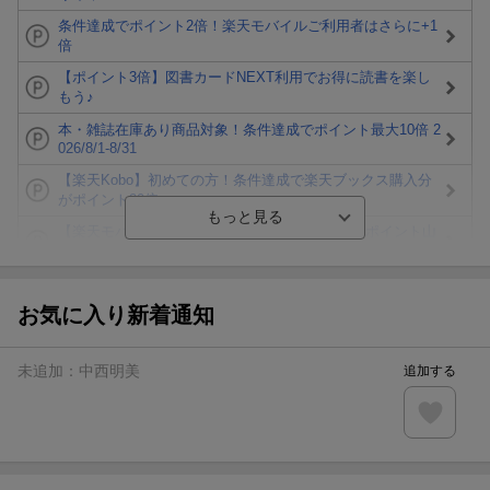
条件達成でポイント2倍！楽天モバイルご利用者はさらに+1
倍
【ポイント3倍】図書カードNEXT利用でお得に読書を楽し
もう♪
本・雑誌在庫あり商品対象！条件達成でポイント最大10倍 2
026/8/1-8/31
【楽天Kobo】初めての方！条件達成で楽天ブックス購入分
がポイント20倍
【楽天モバイルご利用者限定】条件達成で100万ポイント山
分け！
【Rakuten Fashion×楽天ブックス】条件達成で10万ポイン
ト山分け
お気に入り新着通知
【スタンプカード】楽天ポイントもらえる＆抽選で豪華景品
が当たる！
未追加：
中西明美
追加する
楽天モバイル紹介キャンペーンの拡散で300円OFFクーポン
進呈
条件達成で楽天限定・宝塚歌劇 宙組貸切公演ペアチケット
が当たる