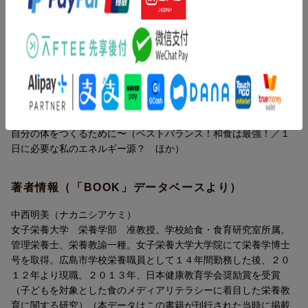
運動会やテストに力を発揮できる食事や、美肌のカギを握る食
だ？〜栄養を知ろう〜（どうしておなかがすくの？／水を飲んで
品、腸で働く菌などを紹介しています。
も太るって本当？ ほか）／２章 ウソ？ホント？栄養の素朴な
疑問を解決！〜栄養を正しく理解しよう〜（飲むだけで筋肉がつ
何の食品を食べたらいいのか、どうやって食べたらいいのかのヒ
く？プロテインは魔法ってホント？／「炭酸ジュース＝骨に悪
ントも。
い」ってホント？ ほか）／３章 栄養素を大解剖〜栄養素を知
って役立てよう〜（目指せ、理想のボディ！体をつくる“たんぱく
給食や三色食品群などから、アレルギーや苦手食品を食べなくて
質”／ダイエットの敵？いやいや、美容のためにも働く“脂質” ほ
もバランスの良い食事ができるようなヒントも紹介しているの
か）／４章 挑戦しよう！今日からできる食事づくり〜なりたい
で、自分の状況にあわせて、何を食べたらいいのかをすぐに実践
自分の体をつくるために〜（ベストバランス！和食は最強！／１
できます。
日に必要な私のエネルギー源？ ほか）
著者情報（「BOOK」データベースより）
中西明美（ナカニシアケミ）
女子栄養大学 栄養学部 准教授。学校給食・食育研究室所属。
管理栄養士、栄養教諭一種。女子栄養大学大学院にて栄養学博士
号を取得。広島市学校栄養職員として１４年間勤務した後、２０
１２年より現職。２０１３年、日本健康教育学会奨励賞を受賞
（子どもを対象とした食のメディアリテラシーに着目した栄養教
育に関する研究）（本データはこの書籍が刊行された当時に掲載