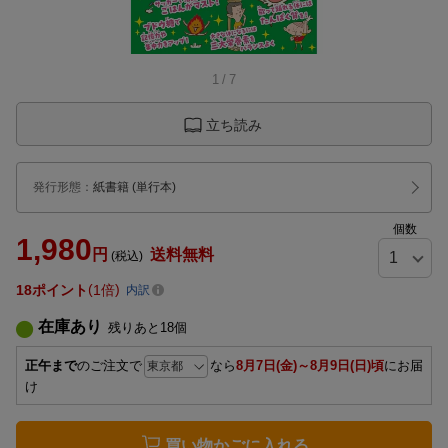
1
/
7
立ち読み
発行形態
：
紙書籍
(単行本)
個数
1,980
円
送料無料
(税込)
18
ポイント
1倍
内訳
在庫あり
残りあと
18
個
正午まで
のご注文で
なら
8月7日(金)～8月9日(日)頃
にお届
け
買い物かごに入れる