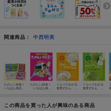
宇宙開発はどんどん進み、最近は民間の宇宙旅行まで登場してい
ます。
どんどん身近になってきているからこそ、宇宙の知識は欠かせま
せん。
読み終わったら、夜空を見上げるのが楽しくなるだけでなく、自
分にとって必要な未来の宇宙を想像できるようになるかもしれま
関連商品
：
中西明美
せん。
たのしい給食！
たのしい給食！
くらべてわかる
くらべてわかる
いちばん身近な
いちばん身近
食育ずかん ご
食育ずかん や
SDGs 【全4巻セ
なSDGs 1給食
はん・パン・め
さい・くだもの
ット】
はすごい！
ん
この商品を買った人が興味のある商品
異常気象はなぜ増えたの？北極の氷がとけているって本当？