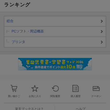
i/簡単設定)
i/簡単設定)
ン/Wi-Fi/簡単設
簡単設定)
ランキング
定)
総合
PCソフト・周辺機器
プリンタ
買い物かご
お気に入り
閲覧履歴
購入履歴
クーポン
楽天ブックスとは？
ヘルプ