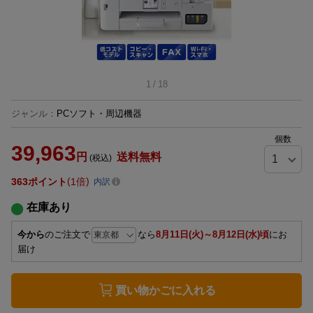
1
/
18
ジャンル
：
PCソフト・周辺機器
個数
39,963
円
送料無料
(税込)
363
ポイント
1倍
内訳
在庫あり
今から
のご注文で
なら
8月11日(火)～8月12日(水)頃
にお
届け
買い物かごに入れる