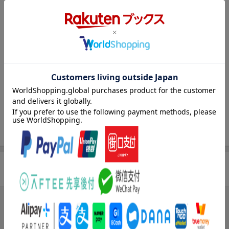
顔料インクで滲みにくく、文字も画像もくっきりきれい
文書印刷を極めたファクス機能付大容量モデル
PRIVIO「First Tank」シリーズ
［機能］プリント/コピー/スキャン/ファクス
［対応消耗品］LC516シリーズ
［インターフェイス］USB/有線・無線LAN/Wi-Fi Direct対応
［給紙トレイ］1段(前面給紙)/手差し/ADF
［カラー液晶タッチパネル］2.7型
［特徴］大容量インクカートリッジで面倒なインク交換を大幅削
減。4色独立カートリッジで交換時に手が汚れにくい構造。カラー
インクが急に切れても「クロだけ印刷」
※用紙の設定によっては印刷できない場合あり
商品レビュー
まだレビューがありません。