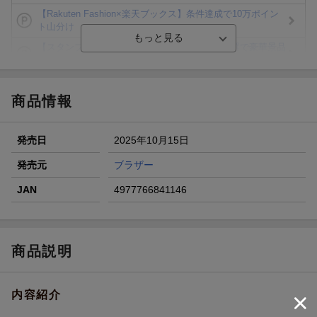
【Rakuten Fashion×楽天ブックス】条件達成で10万ポイン
ト山分け
【スタンプカード】楽天ポイントもらえる＆抽選で豪華景品
が当たる！
エントリー＆3,000円以上購入で無料データSIM（3GB/月プ
ラン）が当たる！
商品情報
楽天モバイル紹介キャンペーンの拡散で300円OFFクーポン
進呈
発売日
2025年10月15日
条件達成で楽天限定・宝塚歌劇 宙組貸切公演ペアチケット
が当たる
発売元
ブラザー
エントリー＆条件達成で『鬼滅の刃』オリジナルきんちゃく
JAN
4977766841146
袋が当たる！
商品説明
内容紹介