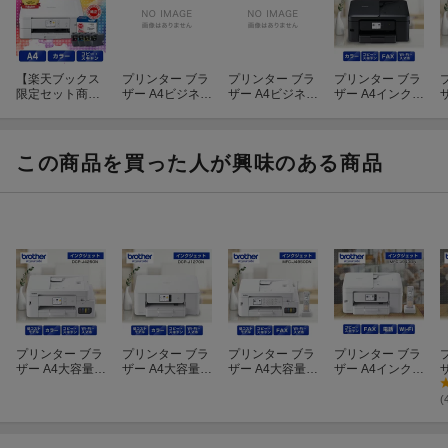
【楽天ブックス
プリンター ブラ
プリンター ブラ
プリンター ブラ
限定セット商
ザー A4ビジネス
ザー A4ビジネス
ザー A4インクジ
品】ブラザー プ
インクジェット
インクジェット
ェット複合機 M
リンター A4イン
複合機 (コピー/
複合機 (コピー/
FC-J908N(FAX/
C
クジェット複合
プリント/スキャ
プリント/スキャ
コピー/プリント/
機 DCP-J528N
ン/FAX/自動両面
ン/FAX/自動両面
スキャン/自動両
この商品を買った人が興味のある商品
+ インクカート
印刷/Wi-Fi/簡単
印刷/Wi-Fi/簡単
面印刷/Wi-Fi/簡
刷
リッジ4色パッ
設定/2段トレイ)
設定)
単設定)
ク LC411-4PK
プリンター ブラ
プリンター ブラ
プリンター ブラ
プリンター ブラ
ザー A4大容量イ
ザー A4大容量イ
ザー A4大容量イ
ザー A4インクジ
ンクジェット複
ンクジェット複
ンクジェット複
ェット複合機 M
合機 DCP-J425
合機 DCP-J127
合機 MFC-J495
FC-J943DN(FA
F
(
0N(コピー/プリ
0N(コピー/プリ
0DN(FAX/電話/
X/電話/子機1台/
ント/スキャン/自
ント/スキャン/自
子機1台/コピー/
コピー/プリント/
動両面印刷/Wi-F
動両面印刷/Wi-F
プリント/スキャ
スキャン/Wi-Fi/
ス