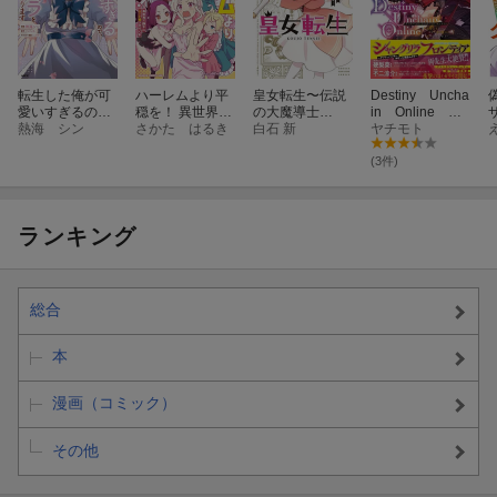
転生した俺が可
ハーレムより平
皇女転生〜伝説
Destiny Uncha
愛いすぎるの
穏を！ 異世界で
の大魔導士
in Online 〜
で、愛されキャ
熱海 シン
静かにニート姫
さかた はるき
（♂）、姫騎士
白石 新
吸血鬼少女とな
ヤチモト
ラを目指してが
させてくれ 2
となりて伝説の
って、やがて
んばります 2
令嬢騎士団を作
『赤の魔王』と
(3件)
り無双する〜
呼ばれるように
（1）
なりました〜
（1）
ランキング
総合
本
漫画（コミック）
その他