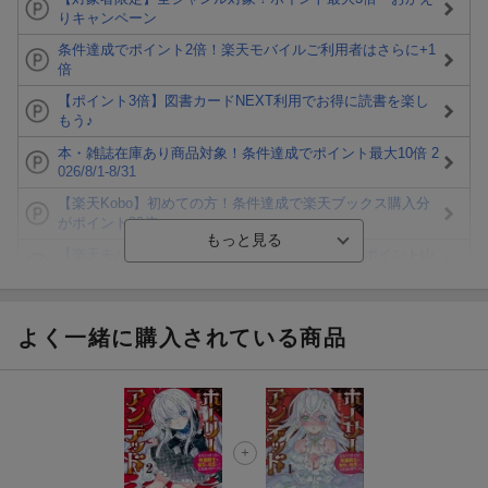
りキャンペーン
条件達成でポイント2倍！楽天モバイルご利用者はさらに+1
倍
【ポイント3倍】図書カードNEXT利用でお得に読書を楽し
もう♪
本・雑誌在庫あり商品対象！条件達成でポイント最大10倍 2
026/8/1-8/31
【楽天Kobo】初めての方！条件達成で楽天ブックス購入分
がポイント20倍
【楽天モバイルご利用者限定】条件達成で100万ポイント山
分け！
【Rakuten Fashion×楽天ブックス】条件達成で10万ポイン
ト山分け
よく一緒に購入されている商品
【スタンプカード】楽天ポイントもらえる＆抽選で豪華景品
が当たる！
エントリー＆3,000円以上購入で無料データSIM（3GB/月プ
ラン）が当たる！
楽天モバイル紹介キャンペーンの拡散で300円OFFクーポン
進呈