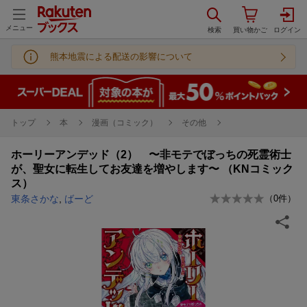
メニュー
熊本地震による配送の影響について
トップ
本
漫画（コミック）
その他
ホーリーアンデッド（2） 〜非モテでぼっちの死霊術士
が、聖女に転生してお友達を増やします〜 （KNコミック
ス）
東条さかな
,
ばーど
（
0
件）