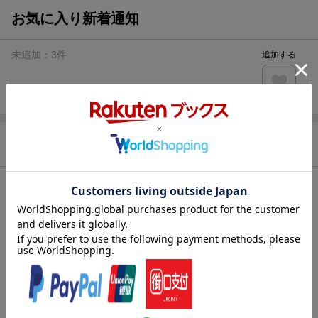
お気に入り新着通知
未追加：
3
件
追加する
商品情報
発売日
2025年10月31日頃
著者／編集
東条さかな
(著) ,
ばーど
(原著)
シリーズ
ホーリーアンデッド
レーベル
KNコミックス
出版社
ビジュアルアーツ