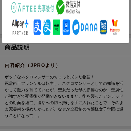
発行形態
コミック
ページ数
272p
ISBN
9784801553026
商品説明
内容紹介（JPROより）
ボッチなネクロマンサーのちょっとズレた物語！
死霊術士フランケルは転生し、ネクロマンサーとしての知識を活
かして魔力を育てていたが、聖女だった母の影響なのか、聖属性
が強すぎて死霊術が発動できないままだ。街を襲ったアンデッド
との対面を経て、復活への切っ掛けを手に入れたことで、そのま
ま死霊術を極めたかったが、なぜか全寮制のお嬢様女子学園に通
うことになって…。