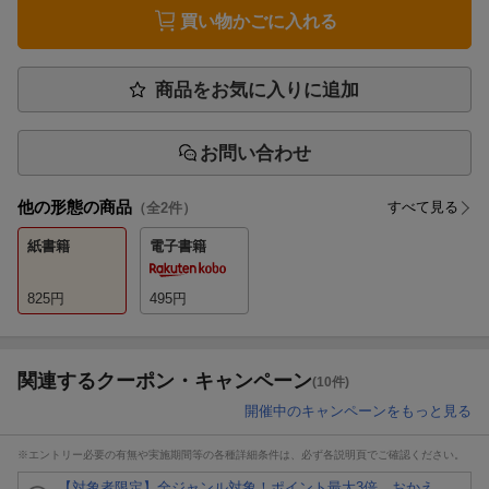
買い物かごに入れる
商品をお気に入りに追加
お問い合わせ
他の形態の商品
すべて見る
（全
2
件）
紙書籍
電子書籍
825
円
495
円
関連するクーポン・キャンペーン
(10件)
開催中のキャンペーンをもっと見る
※エントリー必要の有無や実施期間等の各種詳細条件は、必ず各説明頁でご確認ください。
【対象者限定】全ジャンル対象！ポイント最大3倍 おかえ