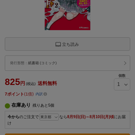
立ち読み
発行形態
：
紙書籍
(コミック)
個数
825
円
送料無料
(税込)
7
ポイント
1倍
内訳
在庫あり
残りあと
5
個
今から
のご注文で
なら
8月9日(日)～8月10日(月)頃
にお届
け