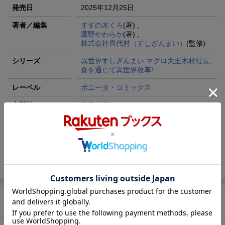
発売日
2025年12月25日
著者／編集
すずの木くろ
(著) ,
鷹野やわらか
(著) ,
株式会社喜代村（すしざんまい）
(監修)
シリーズ
異世界すしざんまい マグロ大王木村社長、
食を通じて異世界改革!
レーベル
ボニータ・コミックス
出版社
秋田書店
発行形態
コミック
ページ数
160p
ISBN
9784253009508
商品説明