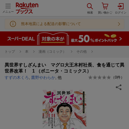
メニュー
熊本地震による配送の影響について
トップ
本
漫画（コミック）
その他
異世界すしざんまい マグロ大王木村社長、食を通じて異
世界改革！ 1 （ボニータ・コミックス）
すずの木くろ
,
鷹野やわらか
, 他
（
0
件）