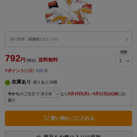
発行形態
：
紙書籍
(コミック)
個数
792
円
送料無料
(税込)
7
ポイント
1倍
内訳
在庫あり
残りあと
14
個
今から
のご注文で
なら
8月10日(月)～8月11日(火)頃
にお
届け
買い物かごに入れる