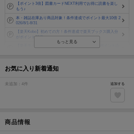
【ポイント3倍】図書カードNEXT利用でお得に読書を楽し
もう♪
本・雑誌在庫あり商品対象！条件達成でポイント最大10倍 2
026/8/1-8/31
【楽天Kobo】初めての方！条件達成で楽天ブックス購入分
がポイント20倍
【楽天モバイルご利用者限定】条件達成で100万ポイント山
分け！
【Rakuten Fashion×楽天ブックス】条件達成で10万ポイン
ト山分け
お気に入り新着通知
【スタンプカード】楽天ポイントもらえる＆抽選で豪華景品
が当たる！
未追加：
4
件
追加する
エントリー＆3,000円以上購入で無料データSIM（3GB/月プ
ラン）が当たる！
楽天モバイル紹介キャンペーンの拡散で300円OFFクーポン
進呈
商品情報