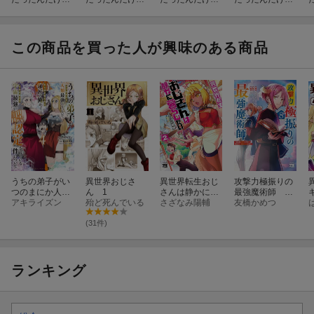
異世界に移住す
異世界に移住す
異世界に移住す
異世界に移住す
る 20
る 19
る 18
る 17
この商品を買った人が興味のある商品
うちの弟子がい
異世界おじさ
異世界転生おじ
攻撃力極振りの
つのまにか人類
ん 1
さんは静かに暮
最強魔術師 〜
最強になってい
アキライズン
殆ど死んでいる
らしたい 2
さざなみ陽輔
筋力値9999の大
友橋かめつ
て、なんの才能
剣士、転生して
もない師匠の俺
二度目の人生を
(31件)
が、それを超え
歩む〜 8
る宇宙最強に誤
認定されている
件について 4
ランキング