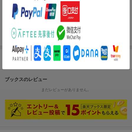
内容紹介（JPROより）
みなさんご存じ「すしざんまい」の社長・木村清。ある日、突如
異世界に転移してしまった木村だが、空腹の村人たちに寿司を振
る舞い、一躍時の人に。村を襲う海賊たち、そして万年食糧不足
の村を前に木村が挑むのは…!?
商品レビュー
ブックスのレビュー
まだレビューがありません。