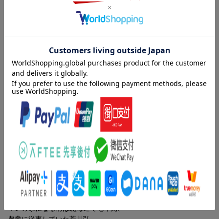
に！ さらに、尽きることのない害獣害虫の話や、農道の落とし
物エトセトラ、農業ファッションについてなど、今巻も好奇心を
くすぐるネタがぎっしり!!
ブリリアントな特濃☆農家エッセイ・コミック第九弾!!
更新日：2026年04月17日
内容紹介（JPROより）
マンガ家になる前は北海道で七年間、
農業に従事していた荒川弘。