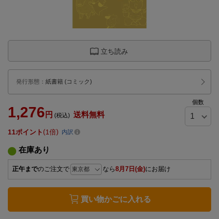
立ち読み
発行形態
：
紙書籍
(コミック)
個数
1,276
円
送料無料
(税込)
11
ポイント
1倍
内訳
在庫あり
正午まで
のご注文で
なら
8月7日(金)
にお届け
買い物かごに入れる