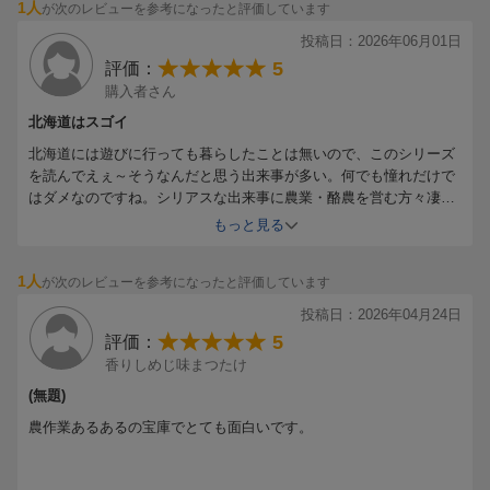
1人
が次のレビューを参考になったと評価しています
（同じ対談がカラスヤサトシの単行本「新びっくりカレー2」にも
収録されております）
投稿日：2026年06月01日
5
評価：
購入者さん
北海道はスゴイ
北海道には遊びに行っても暮らしたことは無いので、このシリーズ
を読んでえぇ～そうなんだと思う出来事が多い。何でも憧れだけで
はダメなのですね。シリアスな出来事に農業・酪農を営む方々凄い!
と思って読んでいます。
もっと見る
知らない世界を描いてあるので勉強になるなぁとも思っています。
ある意味軽やかに描かれているので、読みやすく興味深く楽しめる
1人
が次のレビューを参考になったと評価しています
作品です。
投稿日：2026年04月24日
5
評価：
香りしめじ味まつたけ
(無題)
農作業あるあるの宝庫でとても面白いです。