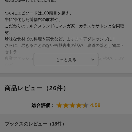
ついにエピソードは100頭目を超え、
牛に特化した博物館の取材や、
こだわりのミルクスタンドにマンガ家・カラスヤサトシと合同取
材、
珍味な食材での料理＆実食など、ますますアグレッシブに！
さらに、尽きることのない害獣害虫の話や、農道の落とし物エト
セトラ、
農業ファッションについて、荒川家二代目生誕の地が今や……!?
など、
今巻も好奇心がくすぐられるネタがぎっしり!!
累計520万部突破、そしてアニメ4期も制作決定!!
商品レビュー（26件）
ブリリアントな特濃農家エッセイ・コミック第九弾!!
アニメ3rd Season DVD付き特装版も同時発売。
4.58
総合評価：
巻末には2025年ウィングス6月号に掲載されたカラスヤサトシと
の対談も再録。
実は同じ歳のふたりが語る、読んできたマンガの話や、エッセイ
ブックスのレビュー（18件）
を描くうえでのこだわりなど必読です!!