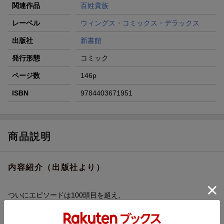
関連作品
百姓貴族
レーベル
ウィングス・コミックス・デラックス
出版社
新書館
発行形態
コミック
ページ数
146p
ISBN
9784403671951
商品説明
内容紹介（出版社より）
ついにエピソードは100頭目を超え、
牛だけに特化した博物館やこだわりのミルクスタンドへの取材、
驚きの食材での珍味な料理＆実食など、ますますアグレッシブ