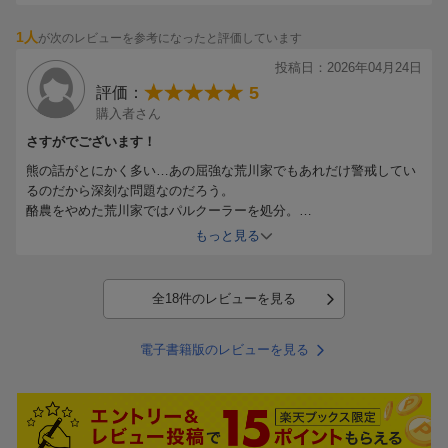
1人
が次のレビューを参考になったと評価しています
投稿日：2026年04月24日
5
評価：
購入者さん
さすがでございます！
熊の話がとにかく多い…あの屈強な荒川家でもあれだけ警戒してい
るのだから深刻な問題なのだろう。
酪農をやめた荒川家ではパルクーラーを処分。
売られた先ではそれを野外でのお風呂として使用とはびっくり。
もっと見る
牛の博物館エピソードは玄人ならでは視点。
カラスヤサトシ先生との話
牛乳だけだはなく哺乳類の乳の話題まで行くところがさすが！
全18件のレビューを見る
電子書籍版のレビューを見る