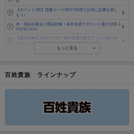
倍
【ポイント3倍】図書カードNEXT利用でお得に読書を楽し
もう♪
本・雑誌在庫あり商品対象！条件達成でポイント最大10倍 2
026/8/1-8/31
【楽天Kobo】初めての方！条件達成で楽天ブックス購入分
がポイント20倍
【楽天モバイルご利用者限定】条件達成で100万ポイント山
分け！
【Rakuten Fashion×楽天ブックス】条件達成で10万ポイン
ト山分け
百姓貴族
ラインナップ
【スタンプカード】楽天ポイントもらえる＆抽選で豪華景品
が当たる！
楽天モバイル紹介キャンペーンの拡散で300円OFFクーポン
進呈
条件達成で楽天限定・宝塚歌劇 宙組貸切公演ペアチケット
が当たる