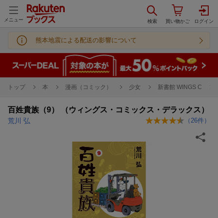
メニュー
熊本地震による配送の影響について
トップ
本
漫画（コミック）
少女
新書館 WINGS C
百姓貴族（9） （ウィングス・コミックス・デラックス）
荒川 弘
（
26
件）