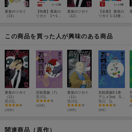
黄泉のツガイ
【特典】黄泉の
黄泉のツガイ
【全巻】 黄泉の
（13）
ツガイ 1〜13
（12）
ツガイ 1-13巻セ
巻 セット(ポス
ット
トカード7種)
この商品を買った人が興味のある商品
黄泉のツガイ
百姓貴族（7）
黄泉のツガイ
百姓貴族8.1巻
（12）
荒川弘
（11）
アニメ2nd Se
荒川弘
荒川弘
ason DVD付き
荒川 弘
(43件)
(
(39件)
(39件)
(9件)
関連商品（原作）