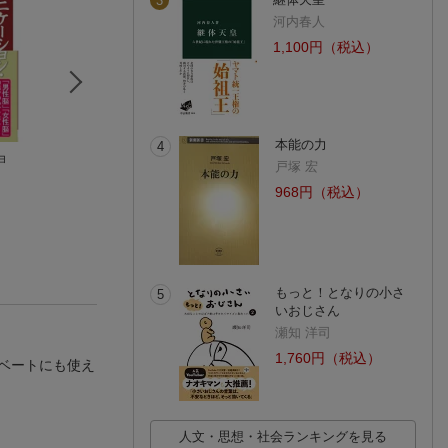
3
河内春人
1,100円（税込）
本能の力
4
ョ
相手も自分も大切に
エンジニア・コミュ
コミュニケーショ
戸塚 宏
するコミュニケーシ
ニケーション
は正直が9割
ョン＋社会学
吉井 奈々
斎藤和明
田原 総一朗
968円（税込）
(4件)
(6件)
(5件)
もっと！となりの小さ
5
いおじさん
瀬知 洋司
1,760円（税込）
ベートにも使え
人文・思想・社会ランキングを見る