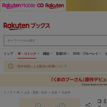
トップ
本・コミック
雑誌
音楽CD
DVD・ブルーレイ
熊本地震による配送の影響について
現
トップ
>
本
>
人文・思想・社会
>
社会
>
社会学
在
地
コ