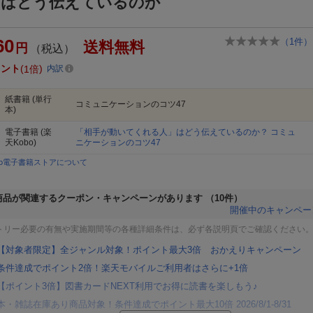
」はどう伝えているのか
60
（
1
件）
送料無料
円
（税込）
イント
1倍
内訳
紙書籍
(単行
コミュニケーションのコツ47
本)
電子書籍
(楽
「相手が動いてくれる人」はどう伝えているのか？ コミュ
天Kobo)
ニケーションのコツ47
bo電子書籍ストアについて
商品が関連するクーポン・キャンペーンがあります
（10件）
開催中のキャンペー
トリー必要の有無や実施期間等の各種詳細条件は、必ず各説明頁でご確認ください
【対象者限定】全ジャンル対象！ポイント最大3倍 おかえりキャンペーン
条件達成でポイント2倍！楽天モバイルご利用者はさらに+1倍
【ポイント3倍】図書カードNEXT利用でお得に読書を楽しもう♪
本・雑誌在庫あり商品対象！条件達成でポイント最大10倍 2026/8/1-8/31