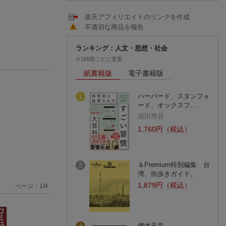
楽天アフィリエイトのリンクを作成
不適切な商品を報告
ランキング：人文・思想・社会
※1時間ごとに更新
紙書籍版
電子書籍版
ハーバード、スタンフォ
1
ード、オックスフ…
堀田秀吾
1,760円（税込）
＆Premium特別編集 台
2
湾、街歩きガイド。
1,879円（税込）
ページ：
1
/
4
継体天皇