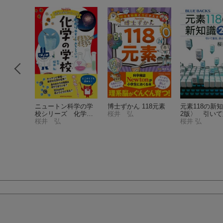
「話し
ニュートン科学の学
博士ずかん 118元素
元素118の新
校シリーズ 化学の
桜井 弘
2版〉 引い
学校
桜井 弘
読んでおもし
桜井 弘
（ブルーバッ