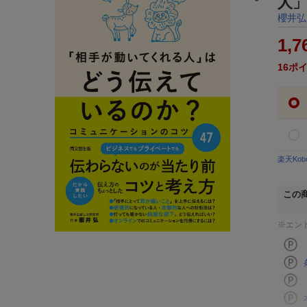
人
櫻井弘
1,7
16
ポ
楽天Ko
この
※エン