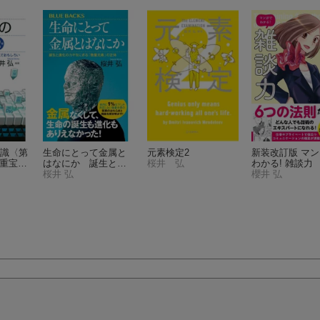
知識〈第
生命にとって金属と
元素検定2
新装改訂版 マ
て重宝、
はなにか 誕生と進
桜井 弘
わかる! 雑談力
ろい
化のカギをにぎる
桜井 弘
櫻井 弘
クス）
「微量元素」の正体
（ブルーバックス）