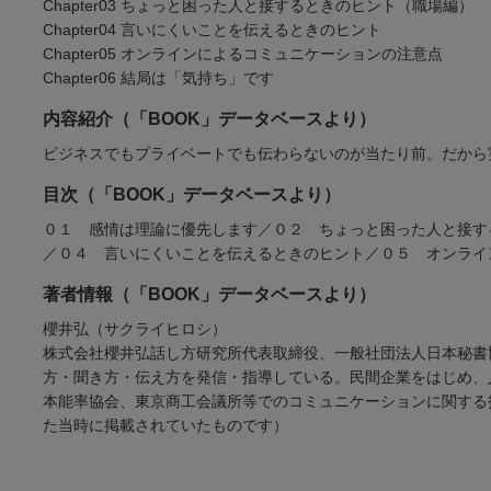
Chapter03 ちょっと困った人と接するときのヒント（職場編）
Chapter04 言いにくいことを伝えるときのヒント
Chapter05 オンラインによるコミュニケーションの注意点
Chapter06 結局は「気持ち」です
内容紹介（「BOOK」データベースより）
ビジネスでもプライベートでも伝わらないのが当たり前。だから
目次（「BOOK」データベースより）
０１ 感情は理論に優先します／０２ ちょっと困った人と接す
／０４ 言いにくいことを伝えるときのヒント／０５ オンライ
著者情報（「BOOK」データベースより）
櫻井弘（サクライヒロシ）
株式会社櫻井弘話し方研究所代表取締役、一般社団法人日本秘書
方・聞き方・伝え方を発信・指導している。民間企業をはじめ、
本能率協会、東京商工会議所等でのコミュニケーションに関する
た当時に掲載されていたものです）