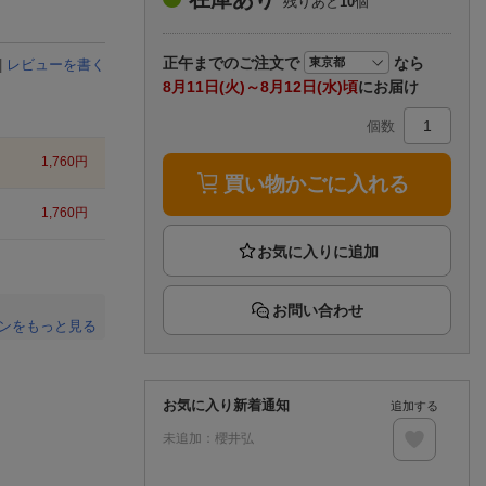
残りあと
10
個
楽天チケット
エンタメニュース
推し楽
正午まで
のご注文で
なら
|
レビューを書く
8月11日(火)～8月12日(水)頃
にお届け
個数
1,760
円
買い物かごに入れる
1,760
円
お問い合わせ
ンをもっと見る
。
お気に入り新着通知
追加する
未追加：
櫻井弘