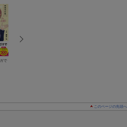
ンガで
宮沢賢治の元素図鑑
元素118の新知識 引
ニュートン新書 
桜井 弘
いて重宝、読んでお
超入門！すべては
もしろい
桜井 弘
（ブルーバ
学でできている
桜井 弘
ックス）
このページの先頭へ