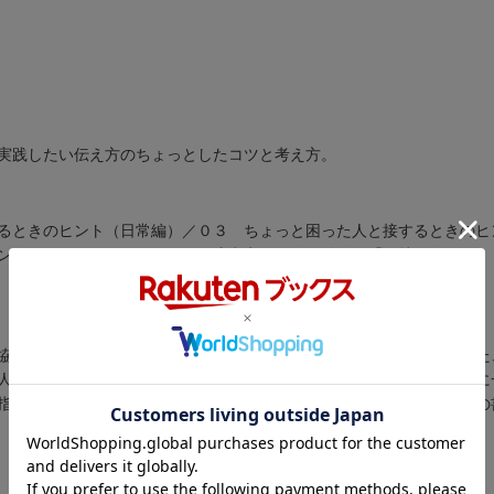
実践したい伝え方のちょっとしたコツと考え方。
るときのヒント（日常編）／０３ ちょっと困った人と接するときのヒ
ンによるコミュニケーションの注意点／０６ 結局は「気持ち」です
協会認定講師。東京都港区出身。コミュニケーションの原則に基づいた
人事院、各省庁、自治大学校などの官公庁・県・市町村職員研修並びに
指導・啓発を行ない、クライアントは２，０００以上（本データはこの