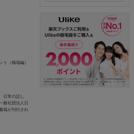
ント（職場編）
、日常の話し
一般社団法人日
書籍が刊行され