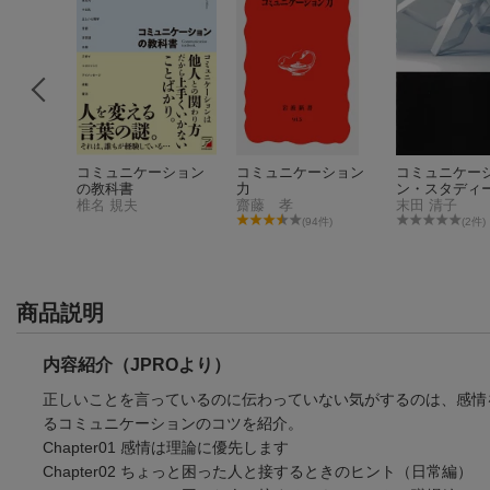
ュニケー
コミュニケーション
コミュニケーション
コミュニケー
の教科書
力
ン・スタディ
椎名 規夫
齋藤 孝
末田 清子
件)
(94件)
(2件)
商品説明
内容紹介（JPROより）
正しいことを言っているのに伝わっていない気がするのは、感情
るコミュニケーションのコツを紹介。
Chapter01 感情は理論に優先します
Chapter02 ちょっと困った人と接するときのヒント（日常編）