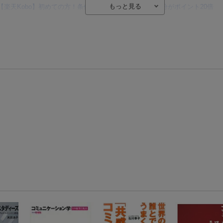
【楽天Kobo】初めての方！条件達成で楽天ブックス購入分がポイント20倍
【楽天モバイルご利用者限定】条件達成で100万ポイント山分け！
【Rakuten Fashion×楽天ブックス】条件達成で10万ポイント山分け
【スタンプカード】楽天ポイントもらえる＆抽選で豪華景品が当たる！
エントリー＆3,000円以上購入で無料データSIM（3GB/月プラン）が当たる！
楽天モバイル紹介キャンペーンの拡散で300円OFFクーポン進呈