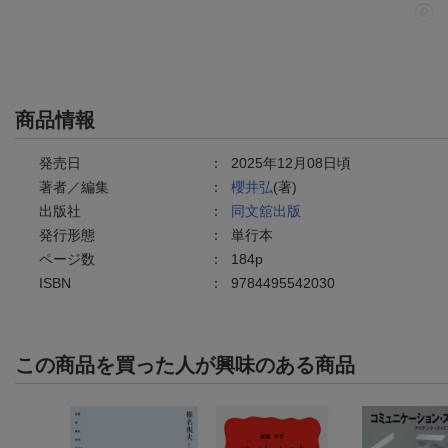
商品情報
発売日
：
2025年12月08日頃
著者／編集
：
櫻井弘
(著)
出版社
：
同文舘出版
発行形態
：
単行本
ページ数
：
184p
ISBN
：
9784495542030
この商品を買った人が興味のある商品