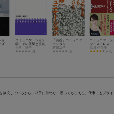
ショ
コミュニケーション
「共感」コミュニケ
コミュニケーシ
ーズ
学 その展望と視点
ーション
ン・ストレス
末田 清子
石川幸子
黒川 伊保子
(2件)
(1件)
(14件)
を無視しているから。相手に伝わり・動いてもらえる、仕事にもプライ