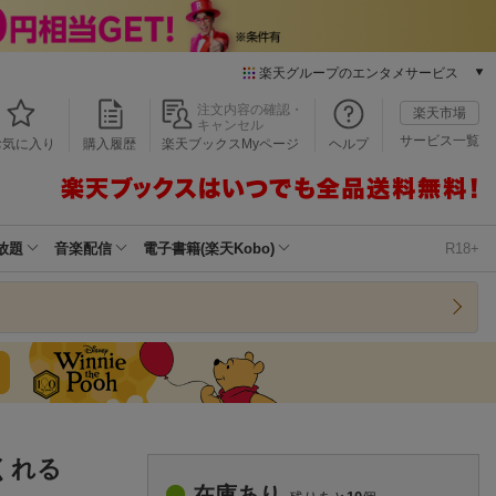
楽天グループのエンタメサービス
本/ゲーム/CD/DVD
注文内容の確認・
楽天市場
キャンセル
楽天ブックス
サービス一覧
お気に入り
購入履歴
楽天ブックスMyページ
ヘルプ
電子書籍
楽天Kobo
雑誌読み放題
楽天マガジン
放題
音楽配信
電子書籍(楽天Kobo)
R18+
音楽配信
楽天ミュージック
動画配信
楽天TV
動画配信ガイド
Rakuten PLAY
無料テレビ
Rチャンネル
くれる
チケット
在庫あり