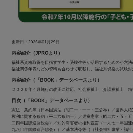
更新日：2026年01月29日
内容紹介（JPROより）
福祉系資格取得を目指す学生・受験生等が活用するための小六法の
福祉関係年表などの資料も合わせて収載し、福祉系資格の試験対
内容紹介（「BOOK」データベースより）
２０２６年４月施行の改正に対応。社会福祉士 介護福祉士 精
目次（「BOOK」データベースより）
憲法・条約等（日本国憲法（昭二一・一一・三公布）／世界人権
権利に関する条約（平二六条約一）／児童憲章（昭二六・五・五
二四年国際連盟総会）／知的障害者の権利宣言（一九七一年国連
九八〇年国際連合総会））／基本法令等（（社会福祉事業・福祉