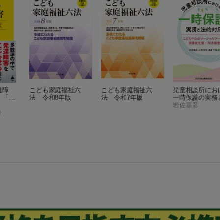
達障
こども家庭福祉六
こども家庭福祉六
児童相談所にお
」「標
法 令和8年版
法 令和7年版
一時保護の実務
に合わ
的対応ーーこど
岩佐嘉彦
どもた
心のソーシャル
)
クと保護者支援
法審査