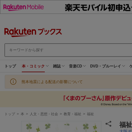
トップ
本・コミック
雑誌
音楽CD
DVD・ブルーレイ
熊本地震による配送の影響について
現
トップ
>
本
>
人文・思想・社会
>
教育・福祉
>
福祉
在
地
福祉
大阪ボ