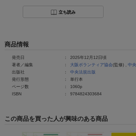
立ち読み
商品情報
発売日
：
2025年12月12日頃
著者／編集
：
大阪ボランティア協会
(監修) ,
中
出版社
：
中央法規出版
発行形態
：
単行本
ページ数
：
1060p
ISBN
：
9784824303684
この商品を買った人が興味のある商品