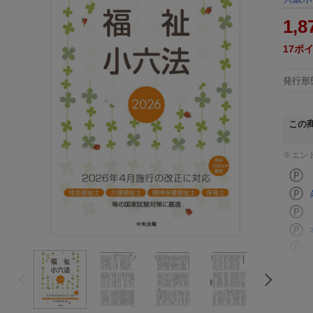
1,8
17
ポ
発行形
この
※エン