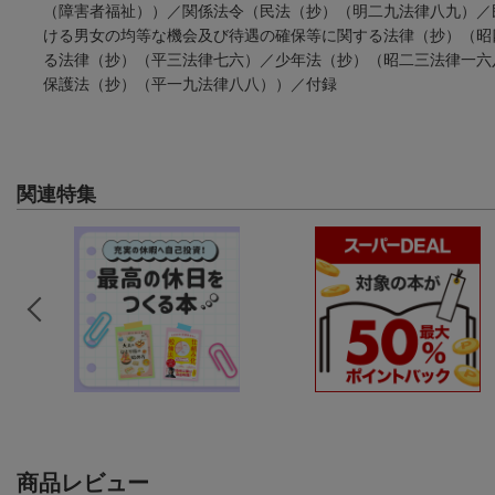
（障害者福祉））／関係法令（民法（抄）（明二九法律八九）／
ける男女の均等な機会及び待遇の確保等に関する法律（抄）（昭
る法律（抄）（平三法律七六）／少年法（抄）（昭二三法律一六
保護法（抄）（平一九法律八八））／付録
関連特集
商品レビュー