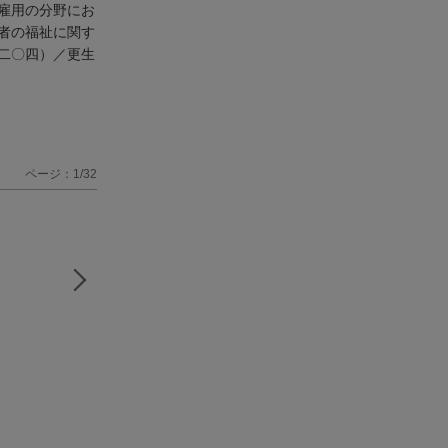
雇用の分野にお
者の福祉に関す
二〇四）／更生
ページ：1/32