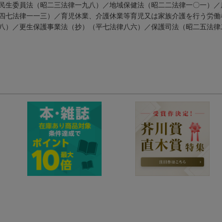
民生委員法（昭二三法律一九八）／地域保健法（昭二二法律一〇一）／
四七法律一一三）／育児休業、介護休業等育児又は家族介護を行う労働
八）／更生保護事業法（抄）（平七法律八六）／保護司法（昭二五法律