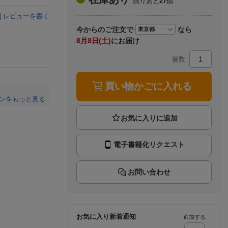
残りあと
27
個
楽天チケット
エンタメニュース
|
レビューを書く
推し楽
今から
のご注文で
なら
8月8日(土)
にお届け
個数
買い物かごに入れる
ンをもっと見る
。
電子書籍化リクエスト
お問い合わせ
お気に入り新着通知
追加する