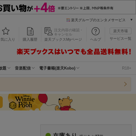
楽天グループのエンタメサービス
本/ゲーム/CD/DVD
注文内容の確認・
楽天市場
キャンセル
楽天ブックス
サービス一覧
お気に入り
購入履歴
楽天ブックスMyページ
ヘルプ
電子書籍
楽天Kobo
雑誌読み放題
楽天マガジン
放題
音楽配信
電子書籍(楽天Kobo)
R18+
音楽配信
楽天ミュージック
動画配信
楽天TV
動画配信ガイド
Rakuten PLAY
無料テレビ
Rチャンネル
チケット
在庫あり