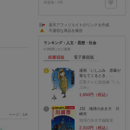
未追加：
2
件
楽天アフィリエイトのリンクを作成
不適切な商品を報告
ランキング：人文・思想・社会
※1時間ごとに更新
紙書籍版
電子書籍版
漫画 いしぶみ 原爆が
1
落ちてくるとき、…
広島テレビ放送編『いし
ぶみ』
1,650円（税込）
J32 地球の歩き方 川
2
崎市
ページ：
1
/
4
地球の歩き方編集室
2,310円（税込）