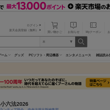
ログイン
楽天会員登録（無料）
買い物かご
お知らせ
Myクーポン
本
ゲーム
グッズ
PCソフト・周辺機器
エンタメニュース
雑誌読み
小六法2026
ランティア協会
,
中央法規出版編集部