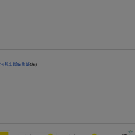
楽天モバイル紹介キャンペーンの拡散で300円OFFクーポン進呈
条件達成で楽天限定・宝塚歌劇 宙組貸切公演ペアチケットが当たる
央法規出版編集部
(編)