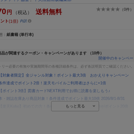
70
（
0
件）
送料無料
円
（税込）
イント
1倍
内訳
態
：
紙書籍
(単行本)
商品が関連するクーポン・キャンペーンがあります
（10件）
開催中のキャンペー
トリー必要の有無や実施期間等の各種詳細条件は、必ず各説明頁でご確認ください
【対象者限定】全ジャンル対象！ポイント最大3倍 おかえりキャンペーン
条件達成でポイント2倍！楽天モバイルご利用者はさらに+1倍
【ポイント3倍】図書カードNEXT利用でお得に読書を楽しもう♪
本・雑誌在庫あり商品対象！条件達成でポイント最大10倍 2026/8/1-8/31
【楽天Kobo】初めての方！条件達成で楽天ブックス購入分がポイント20倍
【楽天モバイルご利用者限定】条件達成で100万ポイント山分け！
【Rakuten Fashion×楽天ブックス】条件達成で10万ポイント山分け
【スタンプカード】楽天ポイントもらえる＆抽選で豪華景品が当たる！