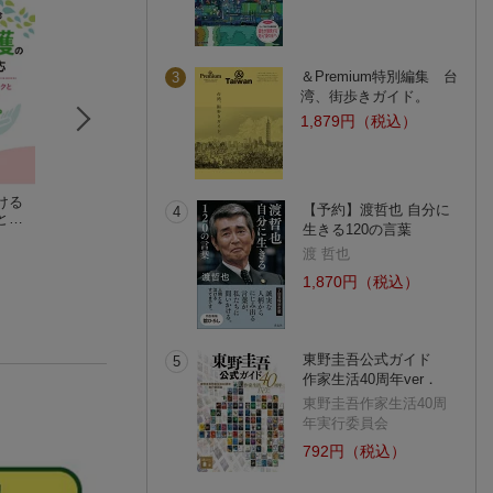
＆Premium特別編集 台
3
湾、街歩きガイド。
1,879円（税込）
ける
人事小六法 令和9年
社会福祉六法 令和7
見て覚える！介護
【予約】渡哲也 自分に
4
と法
版
年版
祉士国試ナビ2027
生きる120の言葉
も中
人事法制研究会
社会福祉法規研究会
いと
ワー
渡 哲也
(1件)
・司
1,870円（税込）
東野圭吾公式ガイド
5
作家生活40周年ver．
東野圭吾作家生活40周
年実行委員会
792円（税込）