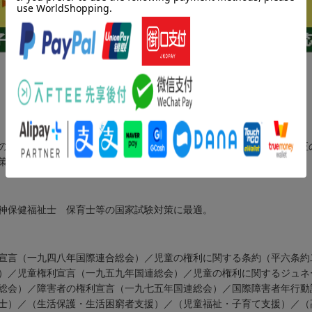
最新版。2026年4月からの改正をいち早く反映し発行する。主要改正
策に対応。
神保健福祉士 保育士等の国家試験対策に最適。
宣言（一九四八年国際連合総会）／児童の権利に関する条約（平六条約
）／児童権利宣言（一九五九年国連総会）／児童の権利に関するジュネ
総会）／障害者の権利宣言（一九七五年国連総会）／国際障害者年行動
士）／（生活保護・生活困窮者支援）／（児童福祉・子育て支援）／（