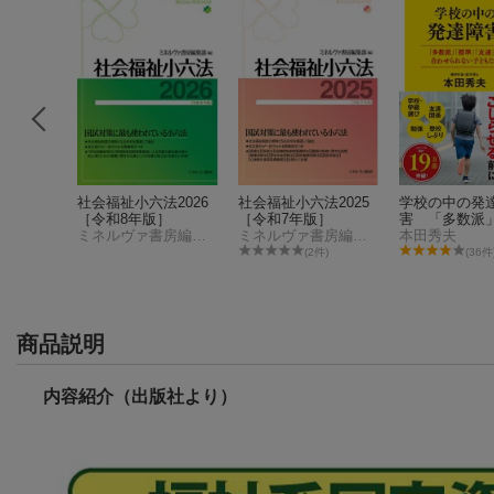
原理と政
社会福祉小六法2026
社会福祉小六法2025
学校の中の発
［令和8年版］
［令和7年版］
害 「多数派
一般社団法人日本ソーシャルワーク教育学校連盟
ミネルヴァ書房編集部
ミネルヴァ書房編集部
準」「友達」
本田秀夫
せられない子
(2件)
(36件
ち
商品説明
内容紹介（出版社より）