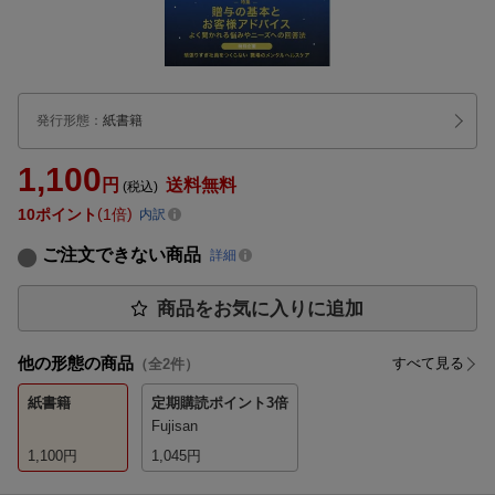
発行形態
：
紙書籍
1,100
円
送料無料
(税込)
10
ポイント
1倍
内訳
ご注文できない商品
詳細
商品をお気に入りに追加
他の形態の商品
すべて見る
（全
2
件）
紙書籍
定期購読
ポイント3倍
Fujisan
1,100
円
1,045
円