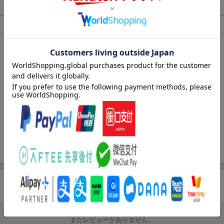
商品情報
エントリー＆3,000円以上購入で無料データSIM（3GB/月プ
ラン）が当たる！
発売日
2025年11月19日
楽天モバイル紹介キャンペーンの拡散で300円OFFクーポン
進呈
出版社
近代セールス社
条件達成で楽天限定・宝塚歌劇 宙組貸切公演ペアチケット
刊行形態
月刊
が当たる
サイズ
B5
楽天ブックス雑誌
07431
コード
JAN
4910074311253
バックナンバー
この雑誌の他の号を見る
商品レビュー
まだレビューがありません。