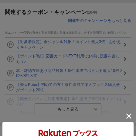
関連するクーポン・キャンペーン
(10件)
開催中のキャンペーンをもっと見る
※エントリー必要の有無や実施期間等の各種詳細条件は、必ず各説明頁でご確認ください。
【対象者限定】全ジャンル対象！ポイント最大3倍 おかえ
りキャンペーン
【ポイント3倍】図書カードNEXT利用でお得に読書を楽し
もう♪
本・雑誌在庫あり商品対象！条件達成でポイント最大10倍 2
026/8/1-8/31
【楽天Kobo】初めての方！条件達成で楽天ブックス購入分
がポイント20倍
【楽天モバイルご利用者限定】条件達成で100万ポイント山
分け！
【Rakuten Fashion×楽天ブックス】条件達成で10万ポイン
ト山分け
【スタンプカード】楽天ポイントもらえる＆抽選で豪華景品
が当たる！