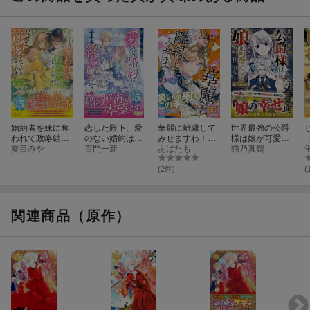
婚約者を妹に奪
恋した殿下、愛
華麗に離縁して
世界最強の公爵
われて政略結婚
のない婚約は今
みせますわ！
様は娘が可愛く
しましたが、な
夏目みや
日で終わりです
百門一新
（6）
あばたも
て仕方ない
猫乃真鶴
ぜか溺愛されて
いるようです。
(2件)
(
関連商品（原作）