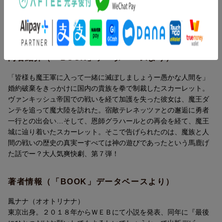
て、魔王城に辿り着いたスカーレット。そこで告げられたのは、
魔族と人間の戦いの歴史の真実ーーすべては神の遊びであったと
いう馬鹿げた話でーー？ 大人気爽快劇、第7弾！
内容紹介（「BOOK」データベースより）
「皆様も魔王軍に入って一緒に滅ぼしましょうー愚かな人間を」
婚約破棄をきっかけに国内の貴族を拳で制裁したスカーレット。
ヴァンキッシュ帝国での戦いを経て加護を失った彼女は、魔王ダ
ンテを追って魔大陸を訪れた。宿敵テレネッツァとの邂逅に勇者
一行との出会い…そして、恩師グラハールとの再会を経て、魔王
城に辿り着いたスカーレット。そこで告げられたのは、魔族と人
間の戦いの歴史の真実ーすべては神の遊びであったという馬鹿げ
た話でー？大人気爽快劇、第７弾！
著者情報（「BOOK」データベースより）
鳳ナナ（オオトリナナ）
東京出身。２０１８年からＷＥＢにて小説を発表、同年に『最後