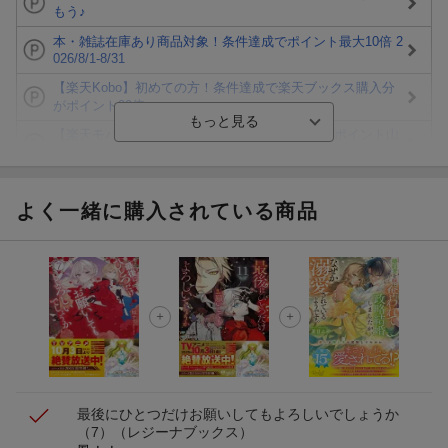
もう♪
本・雑誌在庫あり商品対象！条件達成でポイント最大10倍 2
026/8/1-8/31
【楽天Kobo】初めての方！条件達成で楽天ブックス購入分
がポイント20倍
【楽天モバイルご利用者限定】条件達成で100万ポイント山
分け！
【Rakuten Fashion×楽天ブックス】条件達成で10万ポイン
ト山分け
よく一緒に購入されている商品
【スタンプカード】楽天ポイントもらえる＆抽選で豪華景品
が当たる！
楽天モバイル紹介キャンペーンの拡散で300円OFFクーポン
進呈
条件達成で楽天限定・宝塚歌劇 宙組貸切公演ペアチケット
が当たる
最後にひとつだけお願いしてもよろしいでしょうか
（7）
（レジーナブックス）