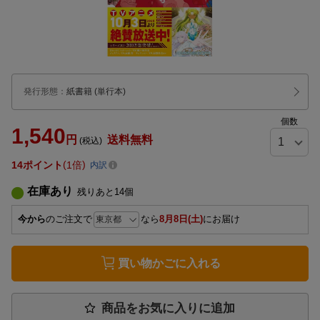
発行形態
：
紙書籍
(単行本)
個数
1,540
円
送料無料
(税込)
14
ポイント
1倍
内訳
在庫あり
残りあと
14
個
今から
のご注文で
なら
8月8日(土)
にお届け
買い物かごに入れる
商品をお気に入りに追加