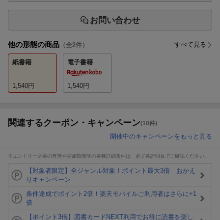
お問い合わせ
他の形態の商品
すべて見る
（全
2
件）
紙書籍
電子書籍
1,540
円
1,540
円
関連するクーポン・キャンペーン
(10件)
開催中のキャンペーンをもっと見る
※エントリー必要の有無や実施期間等の各種詳細条件は、必ず各説明頁でご確認ください。
【対象者限定】全ジャンル対象！ポイント最大3倍 おかえ
りキャンペーン
条件達成でポイント2倍！楽天モバイルご利用者はさらに+1
倍
【ポイント3倍】図書カードNEXT利用でお得に読書を楽し