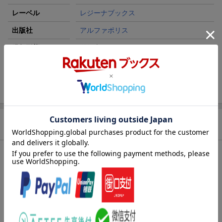
レーベル
レジーナブックス
出版社
アルファポリス
発行形態
単行本
ページ数
304p
ISBN
9784434368202
商品説明
内容紹介（JPROより）
「皆様も魔王軍に入って一緒に滅ぼしましょうーー愚かな人間
を」婚約破棄をきっかけに国内の貴族を拳で制裁したスカーレッ
ト。ヴァンキッシュ帝国での戦いを経て加護を失った彼女は、魔
王ダンテを追って魔大陸を訪れた。宿敵テレネッツァとの邂逅に
勇者一行との出会い……そして、恩師グラハールとの再会を経