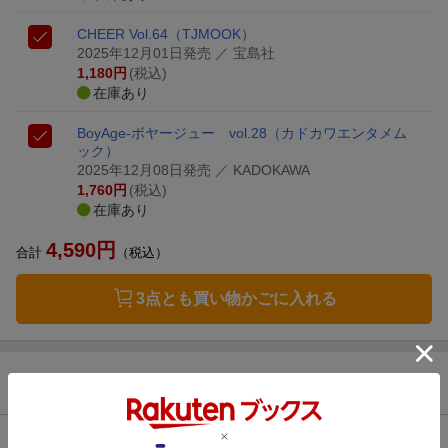
CHEER Vol.64
（TJMOOK）
2025年12月01日発売
／ 宝島社
1,180
円
(税込)
在庫あり
BoyAge-ボヤージュー vol.28
（カドカワエンタメム
ック）
2025年12月08日発売
／ KADOKAWA
1,760
円
(税込)
在庫あり
4,590
円
合計
（税込）
3点とも買い物かごに入れる
商品情報
発売日
2025年12月11日頃