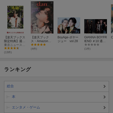
【楽天ブックス
【楽天ブック
BoyAge-ボヤー
GIANNA BOYFR
C
限定特典】週刊
ス・Amazon限
ジュー vol.28
IEND ＃10 通常
TVガイド関西版
東京ニュース通信社
定版】週刊TVガ
版（表紙：竹内
2025年11月29
イド関西版 202
涼真&町田啓
(4件)
(1件)
日号 増刊 [雑誌]
5年11月29日号
太）
(13件)
TVガイドdan vo
増刊 TVガイドd
l.57(庄司浩平 生
an vol.57
写真3種からラ
ンダムで1枚付
ランキング
き販売)
総合
本
エンタメ・ゲーム