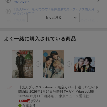
026/8/1-8/31
【楽天Kobo】初めての方！条件達成で楽天ブックス購入分
がポイント20倍
【楽天モバイルご利用者限定】条件達成で100万ポイント山
分け！
【Rakuten Fashion×楽天ブックス】条件達成で10万ポイン
ト山分け
よく一緒に購入されている商品
【スタンプカード】楽天ポイントもらえる＆抽選で豪華景品
が当たる！
エントリー＆3,000円以上購入で無料データSIM（3GB/月プ
ラン）が当たる！
楽天モバイル紹介キャンペーンの拡散で300円OFFクーポン
進呈
【楽天ブックス・Amazon限定カバー】週刊TVガイド
関西版 2026年1月24日号増刊 TVガイドdan vol.58
2025年12月11日頃発売
／ 東京ニュース通信社
1,650
円
(税込)
在庫あり