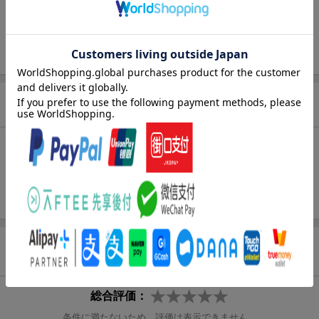
出版社
東京ニュース通信社
ISBN
9784868360421
商品説明
内容紹介
表紙 ：赤楚衛二（通常版と絵柄違い）
裏表紙：奥野壮×豊田裕大（通常版と絵柄違い）
商品レビュー（2件）
総合評価：
条件に満たないため、評価は表示できません。