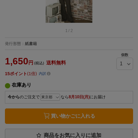
1
/
2
発行形態
：
紙書籍
個数
1,650
円
送料無料
(税込)
15
ポイント
1倍
内訳
在庫あり
今から
のご注文で
なら
8月10日(月)
にお届け
買い物かごに入れる
商品をお気に入りに追加