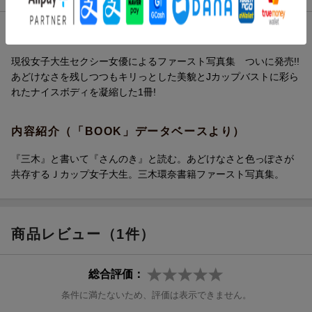
内容紹介（JPROより）
現役女子大生セクシー女優によるファースト写真集 ついに発売!!
あどけなさを残しつつもキリっとした美貌とJカップバストに彩ら
れたナイスボディを凝縮した1冊!
内容紹介（「BOOK」データベースより）
『三木』と書いて『さんのき』と読む。あどけなさと色っぽさが
共存するＪカップ女子大生。三木環奈書籍ファースト写真集。
商品レビュー（1件）
総合評価：
条件に満たないため、評価は表示できません。