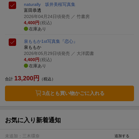
naturally 坂井美桜写真集
富田恭透
2026年04月24日頃発売
／ 竹書房
4,400
円
(税込)
在庫あり
泉ももか1st写真集『恋心』
泉ももか
2026年05月29日頃発売
／ 大洋図書
4,400
円
(税込)
在庫あり
13,200
円
合計
（税込）
3点とも買い物かごに入れる
お気に入り新着通知
未追加：
三木環奈
追加する