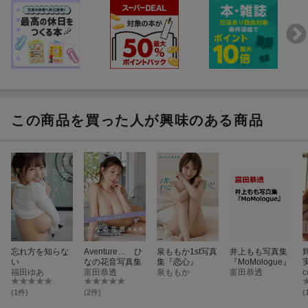
この商品を買った人が興味のある商品
忘れ方を知らな
Aventure… ひ
泉ももか1st写真
井上もも写真集
い
なの花音写真集
集『恋心』
『MoMologue』
福田ゆあ
富田恭透
泉ももか
富田恭透
c
(1件)
(2件)
(