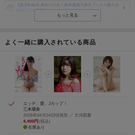
【楽天Kobo】初めての方！条件達成で楽天ブックス購入分
がポイント20倍
【楽天モバイルご利用者限定】条件達成で100万ポイント山
分け！
【Rakuten Fashion×楽天ブックス】条件達成で10万ポイン
ト山分け
よく一緒に購入されている商品
【スタンプカード】楽天ポイントもらえる＆抽選で豪華景品
が当たる！
エントリー＆3,000円以上購入で無料データSIM（3GB/月プ
ラン）が当たる！
楽天モバイル紹介キャンペーンの拡散で300円OFFクーポン
進呈
エッチ、愛、Jカップ！
三木環奈
2026年04月24日頃発売
／ 大洋図書
4,400
円
(税込)
在庫あり