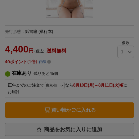
発行形態
：
紙書籍
(単行本)
個数
4,400
円
送料無料
(税込)
40
ポイント
1倍
内訳
在庫あり
残りあと
46
個
正午まで
のご注文で
なら
8月10日(月)～8月11日(火)頃
に
お届け
買い物かごに入れる
商品をお気に入りに追加