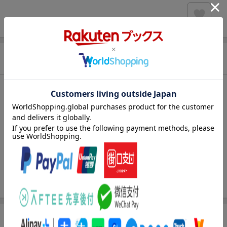
商品情報
発売日
2026年04月24日頃
著者／編集
三木環奈
(著)
出版社
大洋図書
発行形態
単行本
ページ数
96p
ISBN
9784813076445
商品説明