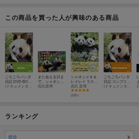
この商品を買った人が興味のある商品
ごろごろパンダ
また会える日ま
シャオシャオ＆
ごろごろパンダ
日記 DVD BOX
で、シャオシャ
レイレイ ラスト
日記 コンプリー
(通常版)
(ドキュメンタリー)
オ・レイレイ カ
高氏貴博
写真集 ありがと
高氏 貴博
トBlu-ray BOX
(ドキュメンタリー)
レンダー 2027
う、ずっと大好
(通常版)【Blu-ra
き!
y】
(5件)
ランキング
総合