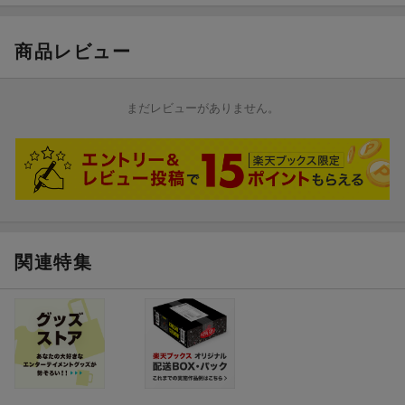
20日 NHK BSで放送
［制作統括］ 杉浦大悟
商品レビュー
※収録内容は変更となる場合がございます。
©
2026 NHK
まだレビューがありません。
関連特集