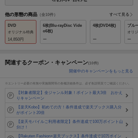
他の形態の商品
すべて見る
（全
10
件）
DVD
6枚(Blu-rayDisc Vide
4枚(DVD4枚)
ブル
o6枚)
オリジナル特典
オリ
14,850
円
ー
ー
ー
関連するクーポン・キャンペーン
(10件)
開催中のキャンペーンをもっと見る
※エントリー必要の有無や実施期間等の各種詳細条件は、必ず各説明頁でご確認ください。
【対象者限定】全ジャンル対象！ポイント最大3倍 おかえ
りキャンペーン
【楽天Kobo】初めての方！条件達成で楽天ブックス購入分
がポイント20倍
【楽天モバイルご利用者限定】条件達成で100万ポイント山
分け！
【Rakuten Fashion×楽天ブックス】条件達成で10万ポイン