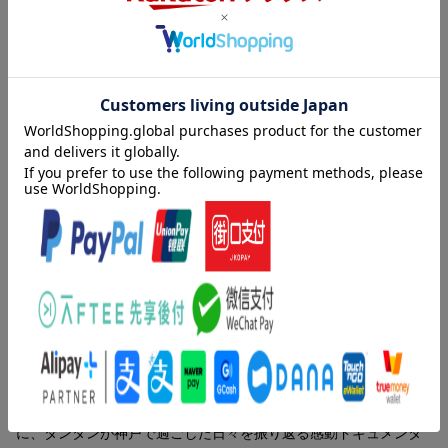
★初回仕様/特典
●タンタンのメモリアルアクリルスタンド（アクリル製／B6サイ
ズ型抜き）
※無くなり次第終了となります。お早めにご注文ください。
★封入特典/仕様
●特製フォトブックレット（28ページ予定）
▽特典映像
・『タンタン ごろごろセレクション ショートVer.』（20分）
内容紹介
楽天ブックス限定先着特典
オリジナル特典
神戸市立王子動物園の人気者パンダのタンタン。短い手足にモフ
モフの体。そして愛くるしい表情。
ポストカード4枚セット
「神戸のお嬢さま」と呼ばれ多くの人々に愛されたが、2024年3
月31日にこの世を去ったーー
★2020年から取材班がバックヤードに密着した膨大な映像ととも
に、タンタンが神戸で過ごした日々を振り返る感動ドキュメンタ