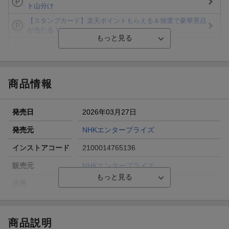
ト山分け
【スタンプカード】楽天ポイントもらえる＆抽選で豪華景品
が当たる！
Blu-ray・DVDセール・お買い得情報
エントリー＆3,000円以上購入で無料データSIM（3GB/月プ
ラン）が当たる！
商品情報
楽天モバイル紹介キャンペーンの拡散で300円OFFクーポン
進呈
発売日
2026年03月27日
条件達成で楽天限定・宝塚歌劇 宙組貸切公演ペアチケット
が当たる
発売元
NHKエンタープライズ
エントリー＆条件達成で『鬼滅の刃』オリジナルきんちゃく
インストアコード
2100014765136
袋が当たる！
販売元
NHKエンタープライズ
品番
NSDX-54707
商品説明