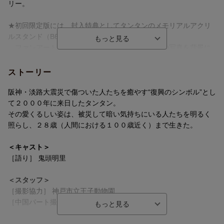
リー。
★初回限定版には、封入特典としてタンタンのメモリアルアクリ
ルスタンド（B6サイズ型抜き）を封入！
ファンアートとして番組に寄せられたひまわりの写真を背景に
した初回限定の封入特典です。
（Blu-ray、DVDともに初回限定版のみに封入されます）
ストーリー
★封入特典は特製フォトブック（28ページ予定）！タンタンのヒ
阪神・淡路大震災で傷ついた人たちを癒やす“復興のシンボル”とし
ストリーから、
て２０００年に来日したタンタン。
王子動物園で過ごした日々をちりばめた素敵なフォトブックと
その愛くるしい姿は、被災して暗い気持ちにいる人たちを明るく
なります。
照らし、２８歳（人間における１００歳近く）まで生きた。
＜収録内容＞
＜キャスト＞
『タンタンと飼育員の日々』（89分） 2020年12月12日 NHK BS
［語り］ 鬼頭明里
プレミアムで放送
『タンタン、また明日ね』（89分） 2021年8月21日 NHK BSプレ
＜スタッフ＞
ミアムで放送
［撮影協力］ 神戸市立王子動物園
『かわらずのんびり過ごしてほしい』（89分） 2022年10月29日
［中国パート撮影］ 中華広播影視交流協会
NHK BSプレミアムで放送
アジアヴォックス
『タンタンと二人の飼育員 ときどき獣医師』（89分） 2025年9月