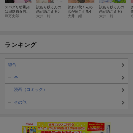
スパダリ幼馴染
訳あり秋くんの
訳あり秋くんの
訳あり秋くんの
は溺愛肉食男子
恋が聴こえる5
恋が聴こえる4
恋が聴こえる3
（1）
峰万史郎
大井 紺
大井 紺
大井 紺
ランキング
総合
本
漫画（コミック）
その他