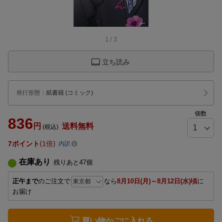
1
/
3
立ち読み
発行形態
：
紙書籍
(コミック)
個数
836
円
送料無料
(税込)
7
ポイント
1倍
内訳
在庫あり
残りあと
47
個
正午まで
のご注文で
なら
8月10日(月)～8月12日(水)頃
に
お届け
買い物かごに入れる