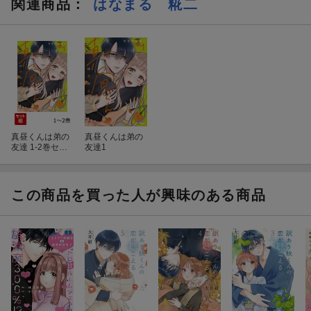
関連商品
：
はなまる 糀二
真昼くんは弟の
真昼くんは弟の
友達 1-2巻セッ
友達1
ト
この商品を買った人が興味のある商品