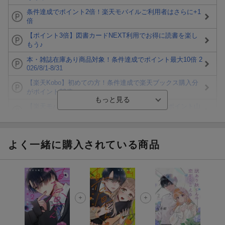
条件達成でポイント2倍！楽天モバイルご利用者はさらに+1
倍
【ポイント3倍】図書カードNEXT利用でお得に読書を楽し
もう♪
本・雑誌在庫あり商品対象！条件達成でポイント最大10倍 2
026/8/1-8/31
【楽天Kobo】初めての方！条件達成で楽天ブックス購入分
がポイント20倍
【楽天モバイルご利用者限定】条件達成で100万ポイント山
分け！
【Rakuten Fashion×楽天ブックス】条件達成で10万ポイン
ト山分け
よく一緒に購入されている商品
【スタンプカード】楽天ポイントもらえる＆抽選で豪華景品
が当たる！
エントリー＆3,000円以上購入で無料データSIM（3GB/月プ
ラン）が当たる！
楽天モバイル紹介キャンペーンの拡散で300円OFFクーポン
進呈