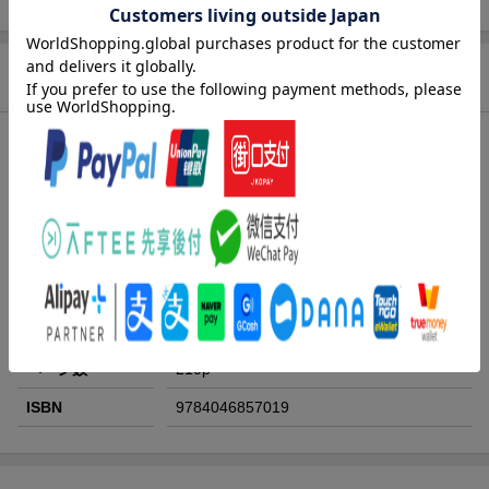
商品情報
発売日
2026年02月20日頃
著者／編集
はなまる 糀二
(著)
シリーズ
真昼くんは弟の友達
レーベル
MFC
出版社
KADOKAWA
発行形態
コミック
ページ数
210p
ISBN
9784046857019