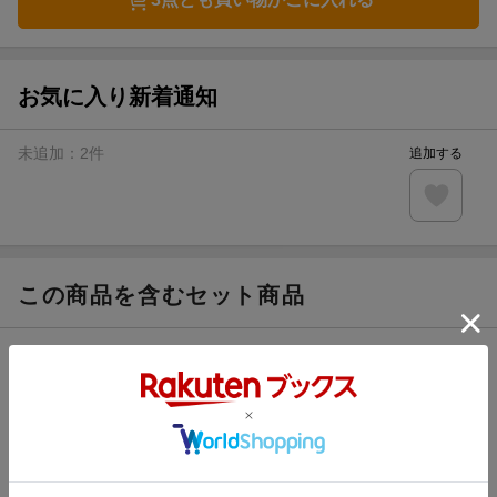
お気に入り新着通知
未追加：
2
件
追加する
この商品を含むセット商品
真昼くんは弟の友達 1-2巻セット
1,672円
（税込）