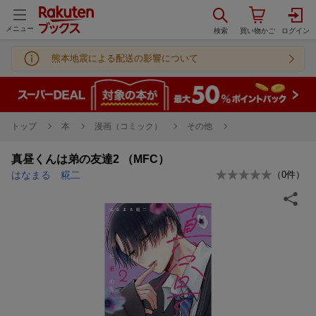
メニュー
熊本地震による配送の影響について
トップ
本
漫画（コミック）
その他
真昼くんは弟の友達2 （MFC）
はなまる 糀二
（
0
件）