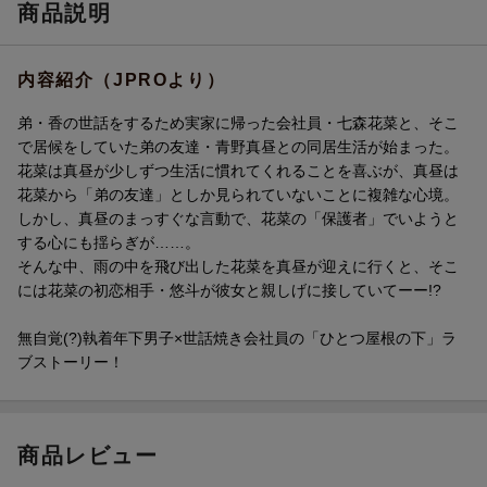
商品説明
内容紹介（JPROより）
弟・香の世話をするため実家に帰った会社員・七森花菜と、そこ
で居候をしていた弟の友達・青野真昼との同居生活が始まった。
花菜は真昼が少しずつ生活に慣れてくれることを喜ぶが、真昼は
花菜から「弟の友達」としか見られていないことに複雑な心境。
しかし、真昼のまっすぐな言動で、花菜の「保護者」でいようと
する心にも揺らぎが……。
そんな中、雨の中を飛び出した花菜を真昼が迎えに行くと、そこ
には花菜の初恋相手・悠斗が彼女と親しげに接していてーー!?
無自覚(?)執着年下男子×世話焼き会社員の「ひとつ屋根の下」ラ
ブストーリー！
商品レビュー