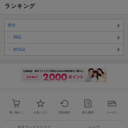
っていることが、現地取材から見えてきました。
ランキング
ほかにも
・専門家に聞く 2026年日本株の展望
総合
・あけおめ退職 正社員の3割が「思った」
・住宅ローン「最大50年の超長期ローン」が増加
雑誌
・岡田准一インタビュー「柔らかさは優しさの極意」
・「発酵漬けおき」生活のすすめ
総合誌
・恐竜大夜行に熱狂 世界初の自立歩行を生み出すまでの軌跡
・［トップの源流］積水化学工業 加藤敬太社長 前編
・連載［やさしくなりたい］最初の一歩 #02「第2の居場所」駄菓
子屋で子ども食堂
・［女性×働く］生涯未婚率17.81％ 私の介護は誰がしてくれる
の？
・あたしンち
・ケイリーン・フォールズ［日本のいいもの かわいいもの］
・［eyes］姜 尚中、東 浩紀
・佐藤 優の実践ニュース塾
買い物かご
お気に入り
閲覧履歴
購入履歴
クーポン
・武田砂鉄［今週のわだかまり］
・田内 学の経済のミカタ
楽天ブックスとは？
ヘルプ
・ジェーン・スーの先日、お目に掛かりまして