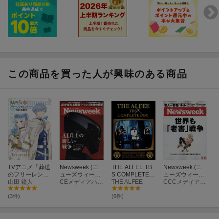
込むと、袴田さんとの異例の面会も実現させます。再審無罪が確
定するまで、斬新な企画で運動の熱を絶やさなかった新田さん。
ボクサーは痛みを知るからこそ他者に優しくなれると語る、その
信念と行動の源泉を追いました。
●THE ALFEE連載「奇跡の軌跡」第3回
THE ALFEEの軌跡をひもとく連載の第3回は、メンバー3人が高校
この商品を買った人が興味のある商品
3年生だった1972年（後編）です。悩みを抱えつつもロックに夢
中だった高見沢さん、コンフィデンスとしてデビューした桜井さ
んと坂崎さん、学園祭での坂崎さんと桜井さんの出会いーー。貴
重なエピソードが満載です。ぜひご覧ください。
●奥能登の県立高 驚きの進学実績とその背景
能登半島地震で甚大な被害を受けた石川県珠洲市唯一の高校、県
立飯田高校。過疎と被災という厳しい環境ながら、国公立大学へ
TVアニメ『葬送
Newsweek (ニ
THE ALFEE TB
Newsweek (ニ
多数の合格者を出す驚きの進学実績を維持しています。市内には
のフリーレン』
ューズウィーク
S COMPLETE B
ューズウィーク
大手予備校もなく、入学時の学力も決して高くない生徒たちが、
副読本 1 フリー
山田 鐘人
日本版) 2026年
CEメディアハウス
OX - 1983
THE ALFEE
日本版) 2025年
CCCメディアハウス
レン＆ヒンメル
1/13号 [雑誌]
「ザ・ベストテ
11/25号 [雑誌]
なぜ難関大に合格できるのでしょうか。少人数ならではの手厚い
がわかる魔法
ン」〜 2024
(3件)
(6件)
指導や、生徒のやる気を引き出す独自のノウハウ、そして「若い
「音楽の日」 -
私たちが頑張ることが地域の光になる」という思いが原動力とな
【Blu-ray】