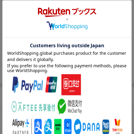
●【表紙】フリーレン（『葬送のフリーレン』）
2026年1月16日から第2期の放送が始まるTVアニメ『葬送のフリ
ーレン』の主人公フリーレンが表紙に登場します。AERA表紙フォ
トグラファーの蜷川実花の生み出す美しい世界に入り込んだフリ
ーレンは必見です。中面にも関連記事を計6ページにわたって掲
載。「魔王討伐後の世界」という斬新な設定で、世代や国境を超
えて人気を拡大した本作が、なぜ現代社会に生きる人々の心に響
くのかを考察します。記事では、アニメーションプロデューサー
の福士裕一郎氏や第2期監督の北川朋哉氏らが、原作の繊細な世界
観を映像化する上でのこだわりや、作品に込めた思いを語りま
す。漫画の担当編集者へのインタビューもあります。制作陣の熱
意が伝わる内容です。
●【巻頭特集】「外国人労働者」の素顔／円安・物価高でも日本を
選ぶ理由
商品レビュー
外国人労働者はこの1年で急増し、現在230万人もの人々が在留資
格を得て働いています。特に飲食業界では、優秀な人材の争奪戦
が繰り広げられているといいます。日本人を新たに採用せず、意
総合評価：
欲の高い外国人を幹部候補として育成する企業も。円安・物価高
条件に満たないため、評価は表示できません。
でも「日本で働きたい」と望む人が多いのはなぜなのかーー。実