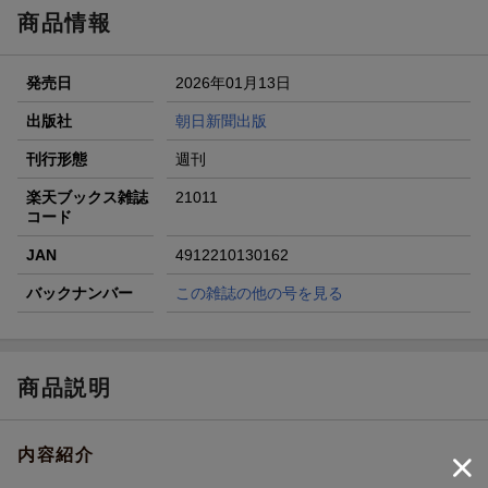
が当たる！
商品情報
楽天モバイル紹介キャンペーンの拡散で300円OFFクーポン
進呈
発売日
2026年01月13日
条件達成で楽天限定・宝塚歌劇 宙組貸切公演ペアチケット
が当たる
出版社
朝日新聞出版
エントリー＆条件達成で『鬼滅の刃』オリジナルきんちゃく
刊行形態
週刊
袋が当たる！
楽天ブックス雑誌
21011
コード
JAN
4912210130162
バックナンバー
この雑誌の他の号を見る
商品説明
内容紹介