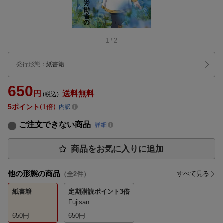
1
/
2
発行形態
：
紙書籍
650
円
送料無料
(税込)
5
ポイント
1倍
内訳
ご注文できない商品
詳細
商品をお気に入りに追加
他の形態の商品
すべて見る
（全
2
件）
紙書籍
定期購読
ポイント3倍
Fujisan
650
円
650
円