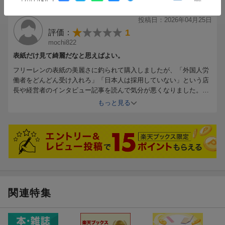
際に働く彼らの「素顔」を取材しました。外国人労働者を「一時
的な労働力」として捉えることの是非や国の施策の課題について
投稿日：2026年04月25日
も論じています。
1
評価：
mochi822
●連載：死刑囚の弁護士たち〜なぜ“殺人犯”を守るのか
国民の8割以上が死刑制度を容認するなか、重大事件の弁護士の内
表紙だけ見て綺麗だなと思えばよい。
面に迫る短期連載を掲載します。第1回は、鳥取連続不審死事件で
フリーレンの表紙の美麗さに釣られて購入しましたが、「外国人労
上田美由紀元死刑囚の国選弁護人を務めた高橋俊彦弁護士です。
働者をどんどん受け入れろ」「日本人は採用していない」という店
高橋弁護士は、メディアが報じたイメージとはかけ離れた上田元
長や経営者のインタビュー記事を読んで気分が悪くなりました。外
死刑囚の素顔や、母親として子どもを案じる姿を語ります。最高
国人労働者を受け入れた際の補助金が欲しいんでしょうね。
もっと見る
裁で死刑が確定し、再審請求の準備中に本人が急死。高橋弁護士
は無念の思いを今も抱えていると明かします。多くの殺人犯と向
き合いながらも「絵に描いたような“殺人鬼”は一人もいなかった」
と語る高橋弁護士。死刑制度のあり方を考える連載です。
●現代の肖像：新田渉世
元プロボクサーの死刑囚・袴田巖さんの冤罪事件で、ボクシング
界を率いて支援を続けた元東洋太平洋王者・新田渉世さん（58）
関連特集
の半生に迫ります。「あしたのジョー」にあこがれてボクサーと
なり、「負けに負けるな」を胸に王座を獲得。引退後は様々な職
を経て、ジムを開設しました。袴田事件を知り、支援活動に飛び