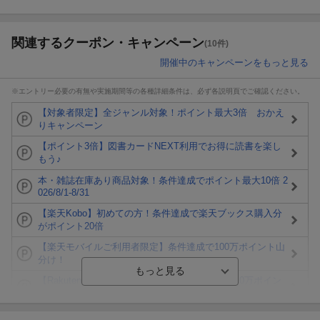
関連するクーポン・キャンペーン
(10件)
開催中のキャンペーンをもっと見る
※エントリー必要の有無や実施期間等の各種詳細条件は、必ず各説明頁でご確認ください。
【対象者限定】全ジャンル対象！ポイント最大3倍 おかえ
りキャンペーン
【ポイント3倍】図書カードNEXT利用でお得に読書を楽し
もう♪
本・雑誌在庫あり商品対象！条件達成でポイント最大10倍 2
026/8/1-8/31
【楽天Kobo】初めての方！条件達成で楽天ブックス購入分
がポイント20倍
【楽天モバイルご利用者限定】条件達成で100万ポイント山
分け！
【Rakuten Fashion×楽天ブックス】条件達成で10万ポイン
ト山分け
【スタンプカード】楽天ポイントもらえる＆抽選で豪華景品