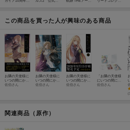
ガイア10周年記
ルズ2 公式コ
軌跡 THEアート
リートコレクシ
う。 (GA文庫)
庫)
念 メモリアルブ
ンプリートガイ
ブック
ョン with マップ
ック
ド＋イラスト
＆データ
この商品を買った人が興味のある商品
内容
愛する彼女のため、その
【ヒント】いのちを
はずだった。 堕ちるま
捨てるつもりでがん
で、終わらない。 理性を
てください。 その夢
蝕む、廻る“二日間”の幕
たら、もう目覚めな
が開くーー。
ー終わらない【悪夢
ゲーム、開幕。
お隣の天使様に
お隣の天使様に
お隣の天使様に
「お隣の天使様
いつの間にか駄
いつの間にか駄
いつの間にか駄
にいつの間にか
更新日：2026年05月28日
目人間にされて
佐伯さん
目人間にされて
佐伯さん
目人間にされて
佐伯さん
駄目人間にされ
佐伯さん
いた件 椎名真
いた件13 キャ
いた件13
ていた件2」Vol.
昼side
ンバスアート付
2【Blu-ray】
(
き特装版
関連商品（原作）