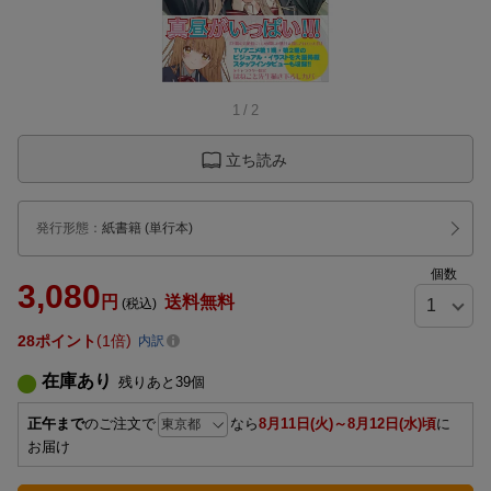
1
/
2
立ち読み
発行形態
：
紙書籍
(単行本)
個数
3,080
円
送料無料
(税込)
28
ポイント
1倍
内訳
在庫あり
残りあと
39
個
正午まで
のご注文で
なら
8月11日(火)～8月12日(水)頃
に
お届け