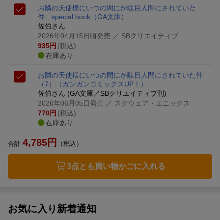
お隣の天使様にいつの間にか駄目人間にされていた
件 special book
（GA文庫）
佐伯さん
2026年04月15日頃発売
／ SBクリエイティブ
935
円
(税込)
在庫あり
お隣の天使様にいつの間にか駄目人間にされていた件
（7）
（ガンガンコミックスUP！）
佐伯さん (GA文庫／SBクリエイティブ刊)
2026年06月05日発売
／ スクウェア・エニックス
770
円
(税込)
在庫あり
4,785
円
合計
（税込）
3点とも買い物かごに入れる
お気に入り新着通知