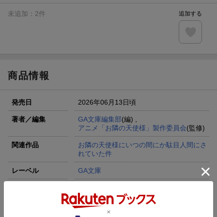
未追加：
2
件
追加する
商品情報
発売日
2026年06月13日頃
著者／編集
GA文庫編集部
(編) ,
アニメ「お隣の天使様」製作委員会
(監修)
関連作品
お隣の天使様にいつの間にか駄目人間にさ
れていた件
レーベル
GA文庫
出版社
SBクリエイティブ
発行形態
単行本