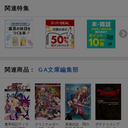
関連特集
本書掲載イラストのラフも掲載
初公開となるラフを掲載。アニメスタッフやはねこと先生のコメ
ントも収録。
関連商品
：
GA文庫編集部
さようなら運命の人。二
あなたは悪夢の参加
魔界戦記ディス
クリミナルガー
英雄伝説 閃の
ザナドゥコンプ
日前でまた会いましょ
選ばれました。 (GA