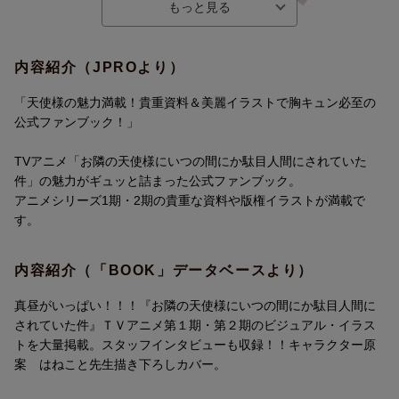
TVアニメ1期の各種イラストを多数掲載
アニメ情報誌や各種イベント用に描き下ろされたイラストがもり
内容紹介（JPROより）
だくさん！
「天使様の魅力満載！貴重資料＆美麗イラストで胸キュン必至の
公式ファンブック！」
TVアニメ「お隣の天使様にいつの間にか駄目人間にされていた
件」の魅力がギュッと詰まった公式ファンブック。
アニメシリーズ1期・2期の貴重な資料や版権イラストが満載で
す。
内容紹介（「BOOK」データベースより）
真昼がいっぱい！！！『お隣の天使様にいつの間にか駄目人間に
されていた件』ＴＶアニメ第１期・第２期のビジュアル・イラス
47都道府県ビジュアル企画のイラストも全点掲載！！！
トを大量掲載。スタッフインタビューも収録！！キャラクター原
「Always with you」企画用に描き下ろされた真昼も大きなサイズ
案 はねこと先生描き下ろしカバー。
で収録。