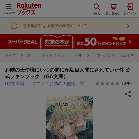
メニュー
熊本地震による配送の影響について
トップ
本
ライトノベル
少年
ソフトバンククリエイティブ
お隣の天使様にいつの間にか駄目人間にされていた件 公
式ファンブック （GA文庫）
GA文庫編集部
,
アニメ「お隣の天使様」製作委員会
（
0
件）