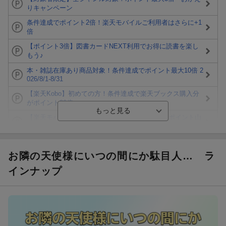
りキャンペーン
条件達成でポイント2倍！楽天モバイルご利用者はさらに+1
倍
【ポイント3倍】図書カードNEXT利用でお得に読書を楽し
もう♪
本・雑誌在庫あり商品対象！条件達成でポイント最大10倍 2
026/8/1-8/31
【楽天Kobo】初めての方！条件達成で楽天ブックス購入分
がポイント20倍
【楽天モバイルご利用者限定】条件達成で100万ポイント山
分け！
【Rakuten Fashion×楽天ブックス】条件達成で10万ポイン
ト山分け
お隣の天使様にいつの間にか駄目人…
ラ
【スタンプカード】楽天ポイントもらえる＆抽選で豪華景品
インナップ
が当たる！
エントリー＆3,000円以上購入で無料データSIM（3GB/月プ
ラン）が当たる！
楽天モバイル紹介キャンペーンの拡散で300円OFFクーポン
進呈