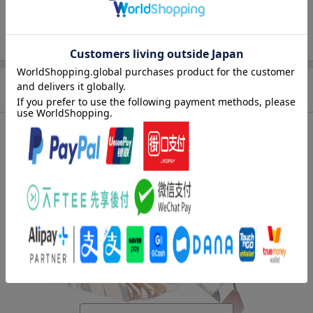
ページ数
144p
ISBN
9784815637385
商品説明
内容紹介（出版社より）