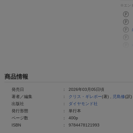
※エン
商品情報
発売日
：
2026年03月05日頃
著者／編集
：
クリス・ギレボー
(著) ,
児島修
(訳)
出版社
：
ダイヤモンド社
発行形態
：
単行本
ページ数
：
400p
ISBN
：
9784478121993