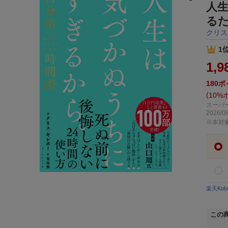
人
る
クリス
1
1,9
180
ポ
10%
スーパー
2026/08
※本対
楽天Ko
この