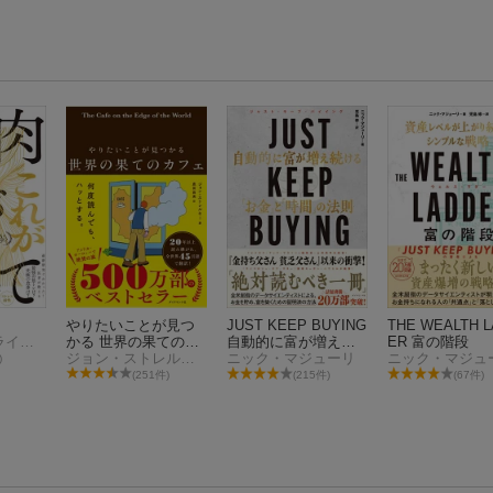
やりたいことが見つ
JUST KEEP BUYING
THE WEALTH 
ガブリエル・ライオン
かる 世界の果てのカ
自動的に富が増え続
ER 富の階段
フェ
ジョン・ストレルキー
ける「お金」と「時
ニック・マジューリ
ニック・マジュ
)
間」の法則
(251件)
(215件)
(67件)