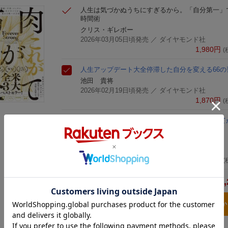
人生は気づかぬうちにすぎるから。
「自分第一」
時間術
クリス・ギレボー
2026年03月05日頃発売
／ ダイヤモンド社
1,980
円
(
人生アップデート大全
停滞した自分を変える66の
池田 貴将
2026年02月19日頃発売
／ ダイヤモンド社
1,870
円
(
筋肉が全て
健康・不老・メンタル、人生のすべて
方法
ガブリエル・ライオン
2026年03月05日頃発売
／ ダイヤモンド社
2,420
円
(
6,
合計
3点とも買い物