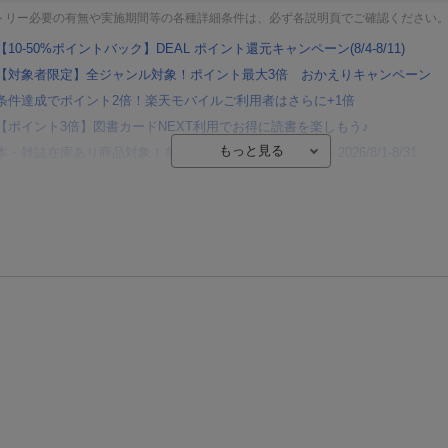
トリー必要の有無や実施期間等の各種詳細条件は、必ず各説明頁でご確認ください
【10-50%ポイントバック】DEAL ポイント還元キャンペーン(8/4-8/11)
【対象者限定】全ジャンル対象！ポイント最大3倍 おかえりキャンペーン
条件達成でポイント2倍！楽天モバイルご利用者はさらに+1倍
【ポイント3倍】図書カードNEXT利用でお得に読書を楽しもう♪
本・雑誌在庫あり商品対象！条件達成でポイント最大10倍 2026/8/1-8/31
【楽天Kobo】初めての方！条件達成で楽天ブックス購入分がポイント20倍
【楽天モバイルご利用者限定】条件達成で100万ポイント山分け！
【Rakuten Fashion×楽天ブックス】条件達成で10万ポイント山分け
【スタンプカード】楽天ポイントもらえる＆抽選で豪華景品が当たる！
楽天モバイル紹介キャンペーンの拡散で300円OFFクーポン進呈