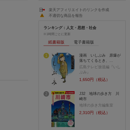
。
楽天アフィリエイトのリンクを作成
不適切な商品を報告
ランキング：人文・思想・社会
※1時間ごとに更新
紙書籍版
電子書籍版
漫画 いしぶみ 原爆が
1
落ちてくるとき、…
広島テレビ放送編『いし
ぶみ』
1,650円（税込）
J32 地球の歩き方 川
2
崎市
地球の歩き方編集室
2,310円（税込）