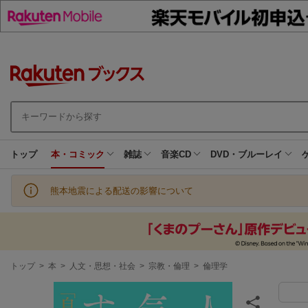
トップ
本・コミック
雑誌
音楽CD
DVD・ブルーレイ
熊本地震による配送の影響について
現
トップ
>
本
>
人文・思想・社会
>
宗教・倫理
>
倫理学
在
地