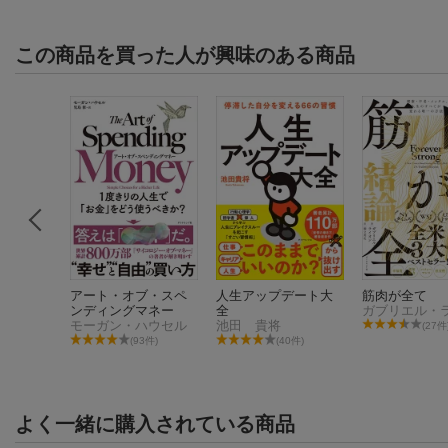
この商品を買った人が興味のある商品
コンディ
アート・オブ・スペ
人生アップデート大
筋肉が全て
 仕事も
ンディングマネー
全
る55の
モーガン・ハウセル
池田 貴将
(27件
件)
(93件)
(40件)
よく一緒に購入されている商品