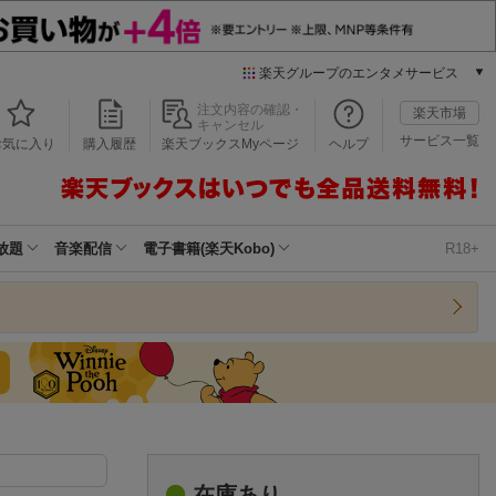
楽天グループのエンタメサービス
本/ゲーム/CD/DVD
注文内容の確認・
楽天市場
キャンセル
楽天ブックス
サービス一覧
お気に入り
購入履歴
楽天ブックスMyページ
ヘルプ
電子書籍
楽天Kobo
雑誌読み放題
楽天マガジン
放題
音楽配信
電子書籍(楽天Kobo)
R18+
音楽配信
楽天ミュージック
動画配信
楽天TV
動画配信ガイド
Rakuten PLAY
無料テレビ
Rチャンネル
チケット
在庫あり