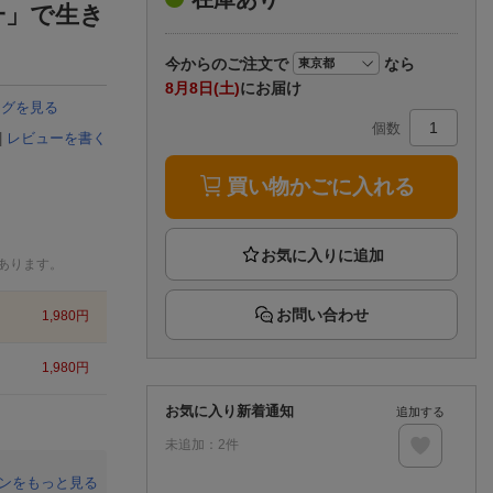
楽天チケット
一」で生き
エンタメニュース
推し楽
今から
のご注文で
なら
8月8日(土)
にお届け
ングを見る
個数
|
レビューを書く
買い物かごに入れる
あります。
お問い合わせ
1,980
円
1,980
円
お気に入り新着通知
追加する
未追加：
2
件
ンをもっと見る