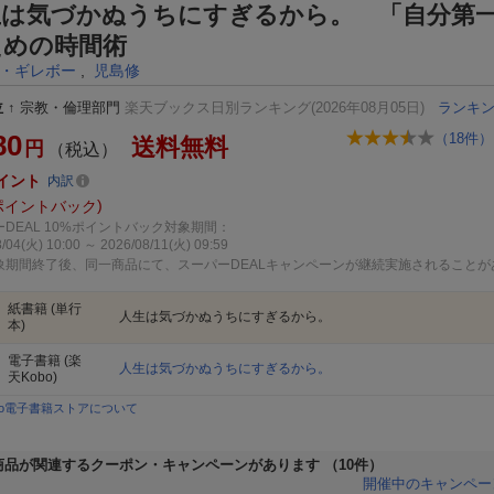
生は気づかぬうちにすぎるから。 「自分第
ための時間術
・ギレボー
,
児島修
位
↑
宗教・倫理部門
楽天ブックス日別ランキング(2026年08月05日)
ランキ
80
（
18
件）
送料無料
円
（税込）
イント
内訳
ポイントバック
DEAL 10%ポイントバック対象期間：
/04(火) 10:00 ～ 2026/08/11(火) 09:59
象期間終了後、同一商品にて、スーパーDEALキャンペーンが継続実施されることが
紙書籍
(単行
人生は気づかぬうちにすぎるから。
本)
電子書籍
(楽
人生は気づかぬうちにすぎるから。
天Kobo)
bo電子書籍ストアについて
商品が関連するクーポン・キャンペーンがあります
（10件）
開催中のキャンペー