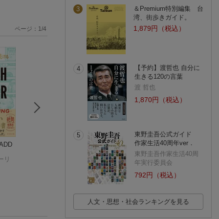
＆Premium特別編集 台
3
湾、街歩きガイド。
1,879円（税込）
ページ：
1
/
4
【予約】渡哲也 自分に
4
生きる120の言葉
渡 哲也
1,870円（税込）
東野圭吾公式ガイド
5
作家生活40周年ver．
LADD
限りある時間の使い
ととのえる。
小学生でもできる
方
川田 直樹
語化
東野圭吾作家生活40周
ーリ
オリバー・バークマン
田丸雅智
(3件)
年実行委員会
(698件)
(13件)
792円（税込）
人文・思想・社会ランキングを見る