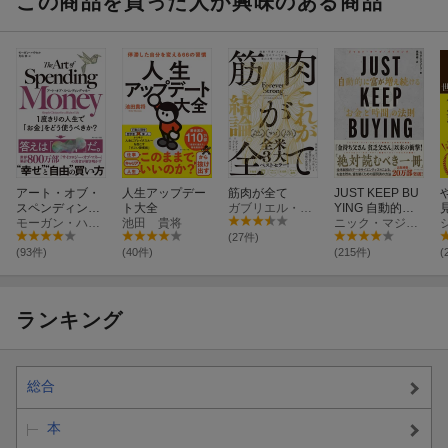
この商品を買った人が興味のある商品
更新日：2026年08月05日
アート・オブ・
人生アップデー
筋肉が全て
JUST KEEP BU
スペンディング
ト大全
ガブリエル・ライオン
YING 自動的に
マネー
モーガン・ハウセル
池田 貴将
富が増え続ける
ニック・マジューリ
「お金」と「時
(27件)
間」の法則
(93件)
(40件)
(215件)
(
ランキング
総合
本