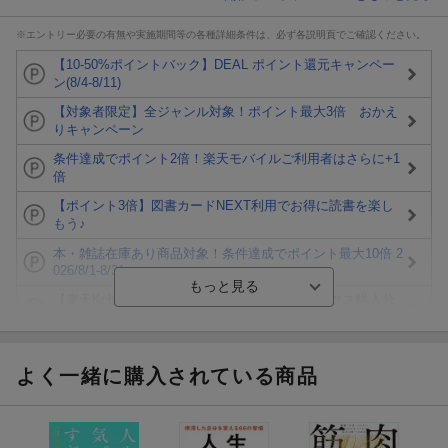
※エントリー必要の有無や実施期間等の各種詳細条件は、必ず各説明頁でご確認ください。
【10-50%ポイントバック】DEAL ポイント還元キャンペー
ン(8/4-8/11)
【対象者限定】全ジャンル対象！ポイント最大3倍 おかえ
りキャンペーン
条件達成でポイント2倍！楽天モバイルご利用者はさらに+1
倍
【ポイント3倍】図書カードNEXT利用でお得に読書を楽し
もう♪
本・雑誌在庫あり商品対象！条件達成でポイント最大10倍 2
026/8/1-8/31
【楽天Kobo】初めての方！条件達成で楽天ブックス購入分
がポイント20倍
【楽天モバイルご利用者限定】条件達成で100万ポイント山
分け！
よく一緒に購入されている商品
【Rakuten Fashion×楽天ブックス】条件達成で10万ポイン
ト山分け
【スタンプカード】楽天ポイントもらえる＆抽選で豪華景品