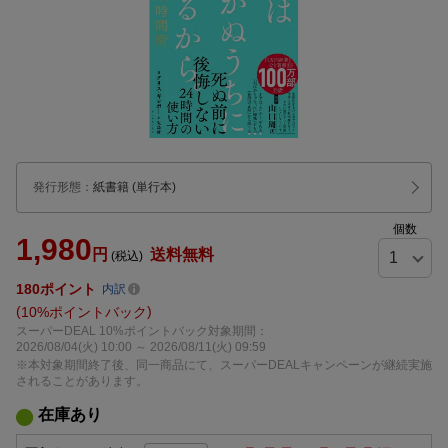
発行形態
：
紙書籍
(単行本)
個数
1,980
円
送料無料
(税込)
180
ポイント
内訳
10%ポイントバック
スーパーDEAL 10%ポイントバック対象期間：
2026/08/04(火) 10:00 ～ 2026/08/11(火) 09:59
※本対象期間終了後、同一商品にて、スーパーDEALキャンペーンが継続実施
されることがあります。
在庫あり