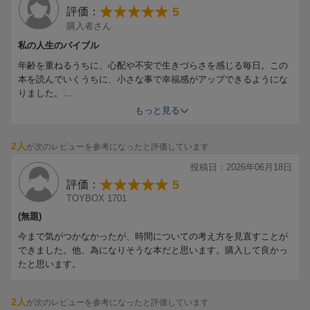
5
評価：
◎「おばあちゃんっぽい趣味」をもつ
購入者さん
◎「世間の正解」から降りる
私の人生のバイブル
◎まずはとにかく「やめる」
年齢を重ねるうちに、心配や不安で生きづらさを感じる毎日。この
◎人から信用されなくても気にしない
本を読んでいくうちに、小さな事で幸福感がアップできるようにな
◎自分にも「死が訪れること」を理解する
りました。
◎自分が主人公の映画を想像してみる
寝る前に少しずつ繰り返し読みたくなるような人生のバイブル的な
もっと見る
◎「週の8日目」があったら何をするか考える
本です。
◎週末に2つの「冒険」をする
◎「20分」でできることだけをする
2人
が次のレビューを参考になったと評価しています
投稿日：2026年06月18日
「自分第一」で生きられたら、
5
評価：
人生はもっとうまくいく。
TOYBOX 1701
(無題)
今まで気がつかなかったが、時間についての考え方を見直すことが
できました。他、為になりそうな本だと思います。購入して良かっ
たと思います。
＊＊＊山口周氏絶賛＊＊＊
生産性を上げるのではなく仕事と思考の断捨離を行う。
まさに僕がずっと意識していたことです。
2人
が次のレビューを参考になったと評価しています