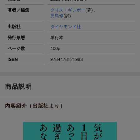
著者／編集
クリス・ギレボー
(著) ,
児島修
(訳)
出版社
ダイヤモンド社
発行形態
単行本
ページ数
400p
ISBN
9784478121993
商品説明
内容紹介（出版社より）