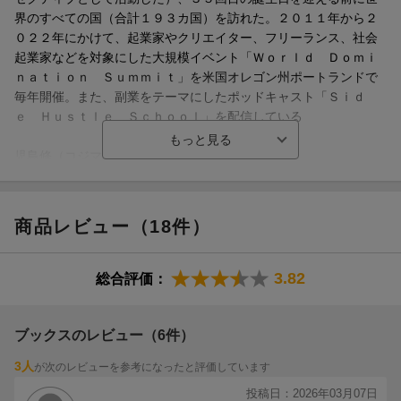
界のすべての国（合計１９３カ国）を訪れた。２０１１年から２
０２２年にかけて、起業家やクリエイター、フリーランス、社会
起業家などを対象にした大規模イベント「Ｗｏｒｌｄ Ｄｏｍｉ
ｎａｔｉｏｎ Ｓｕｍｍｉｔ」を米国オレゴン州ポートランドで
毎年開催。また、副業をテーマにしたポッドキャスト「Ｓｉｄ
ｅ Ｈｕｓｔｌｅ Ｓｃｈｏｏｌ」を配信している
★気がつくと、1日があっという間に過ぎ去っているあなた
へ★
児島修（コジマオサム）
英日翻訳者。立命館大学文学部卒（心理学専攻）（本データはこ
の書籍が刊行された当時に掲載されていたものです）
★著者累計100万部突破の話題作★
商品レビュー（18件）
★山口周氏（独立研究者）絶賛★
3.82
総合評価：
今日も、明日も、10年後も、人生は”自分のため”にある。
ブックスのレビュー（6件）
「死ぬ前に後悔しない、24時間の使い方」とは？
3人
が次のレビューを参考になったと評価しています
発売4ヶ月で5万部突破の話題作！
投稿日：2026年03月07日