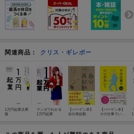
第14章 「途中でやめること」も正解
第15章 「おばあちゃんっぽい趣味」を持つ
第16章 集中できる時、できないときを見極める
第17章 集中力が高まるときに一気に動く
第3部 「自分の時間」を自分のものにする
第18章 「自分が主人公の映画」を想像してみる
第19章 自分にも「死が訪れること」を理解する
関連商品
：
クリス・ギレボー
第20章 「本当に楽しい！」と思えることを探す
第21章 できるだけ早く変化を起こす
第22章 「週の8日目」を想像する
第23章 「1年の計画」を大まかに立てる
第24章 日々の暮らしに幸せを感じる
第25章 「自分の楽しみ」を第一に考える
第26章 「名を残すこと」は考えない
1万円起業文庫
マンガでわかる
【バーゲン本】
【バーゲン本】
おわりに
版
1万円起業
自分再起動
その仕事でいい
マニフェスト
のかい？