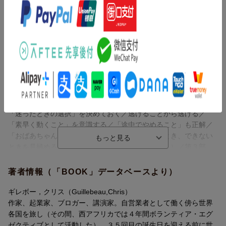
目次（「BOOK」データベースより）
ＩＮＴＲＯＤＵＣＴＩＯＮ 人生は気づかぬうちにすぎていく／
第１部 「時間の悪循環」から脱する（まずはとにかくやめる／
「認知の歪み」に囚われるのをやめる／時間管理ができない自分
を責めるのをやめる「アンラーニング」を実践する／世間で「よ
い」とされているルールに従うことをやめる／「すぐに返す」の
をやめる／「時間は管理できる」と思うのをやめる／「高すぎる
目標設定」をやめる／「完璧主義」をやめる）／第２部 「時間
ルール」を書き換える（「時間の感覚」は年齢に応じて変わる／
「迷ったときの選択」を決めておく／逃げることから逃げる／
「素早く動くこと」を意識する／「途中でやめること」も正解／
「おばあちゃんっぽい趣味」を持つ／集中できるとき、できない
ときを見極める／集中力が高まるときに一気に動く）／第３部
「自分の時間」を自分のものにする（「自分が主人公の映画」を
想像してみる／自分にも「死が訪れること」を理解する／「本当
著者情報（「BOOK」データベースより）
に楽しい！」と思えることを探す／できるだけ早く「変化」を起
こす／「週の８日目」を想像する／「１年の計画」を大まかに立
ギレボー，クリス（Guillebeau,Chris）
ててみる／日々の暮らしに幸せを感じる／「自分の楽しみ」を第
作家、起業家、ブロガー、講演家。自営業者として働く傍ら世界
一に考える／「名を残すこと」は考えない）
各国を旅し（その間、西アフリカでは４年間ボランティア・エグ
ゼクティブとして活動した）、３５回目の誕生日を迎える前に世