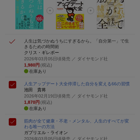
が当たる！
エントリー＆3,000円以上購入で無料データSIM（3GB/月プ
ラン）が当たる！
人生は気づかぬうちにすぎるから。
「自分第一」で生
きるための時間術
クリス・ギレボー
2026年03月05日頃発売
／ ダイヤモンド社
1,980
円
(税込)
在庫あり
人生アップデート大全
停滞した自分を変える66の習慣
池田 貴将
2026年02月19日頃発売
／ ダイヤモンド社
1,870
円
(税込)
在庫あり
筋肉が全て
健康・不老・メンタル、人生のすべてが変
わる唯一の方法
ガブリエル・ライオン
2026年03月05日頃発売
／ ダイヤモンド社