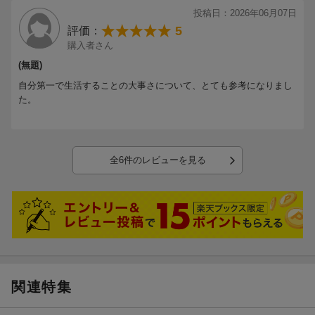
投稿日：2026年06月07日
＜目次＞
5
評価：
INTRODUCTION
購入者さん
人生は気づかぬうちにすぎていく
(無題)
第1部 「時間の悪循環」から脱する
自分第一で生活することの大事さについて、とても参考になりまし
第1章 まずはとにかくやめる
た。
第2章 「認知の歪み」に囚われるのをやめる
第3章 時間管理ができない自分を責めるのをやめる
第4章 「アンラーニング」を実践する
第5章 世間で「よい」とされているルールに従うことをやめる
全6件のレビューを見る
第6章 「すぐに返す」のをやめる
第7章 「時間は管理できる」と思うのをやめる
第8章 「高すぎる目標設定」をやめる
第9章 「完璧主義」をやめる
第2部 「時間ルール」を書き換える
第10章 「時間の感覚」は年齢に応じて変わる
第11章 「迷ったときの選択」を決めておく
関連特集
第12章 逃げることから逃げる
第13章 「素早く動くこと」を意識する