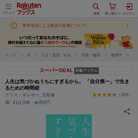
メニュー
熊本地震による配送の影響について
トップ
本
人文・思想・社会
宗教・倫理
倫理学
スーパーDEAL
対象アイテム
人生は気づかぬうちにすぎるから。 「自分第一」で生き
るための時間術
クリス・ギレボー
,
児島修
（
18
件）
2
(↓)
宗教・倫理部門