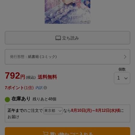
立ち読み
発行形態
：
紙書籍
(コミック)
個数
792
円
送料無料
(税込)
7
ポイント
1倍
内訳
在庫あり
残りあと
48
個
正午まで
のご注文で
なら
8月10日(月)～8月12日(水)頃
に
お届け
買い物かごに入れる