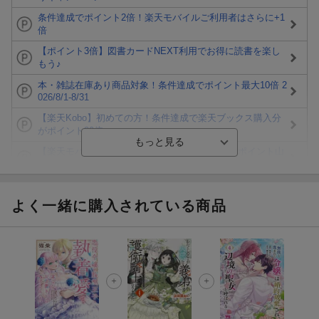
条件達成でポイント2倍！楽天モバイルご利用者はさらに+1
倍
【ポイント3倍】図書カードNEXT利用でお得に読書を楽し
もう♪
本・雑誌在庫あり商品対象！条件達成でポイント最大10倍 2
026/8/1-8/31
【楽天Kobo】初めての方！条件達成で楽天ブックス購入分
がポイント20倍
【楽天モバイルご利用者限定】条件達成で100万ポイント山
分け！
【Rakuten Fashion×楽天ブックス】条件達成で10万ポイン
ト山分け
よく一緒に購入されている商品
【スタンプカード】楽天ポイントもらえる＆抽選で豪華景品
が当たる！
エントリー＆3,000円以上購入で無料データSIM（3GB/月プ
ラン）が当たる！
楽天モバイル紹介キャンペーンの拡散で300円OFFクーポン
進呈