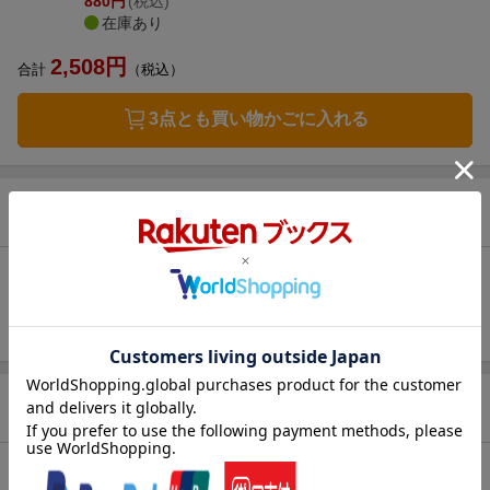
880
円
(税込)
在庫あり
2,508
円
合計
（税込）
3点とも買い物かごに入れる
お気に入り新着通知
未追加：
猫柴
追加する
商品情報
発売日
2026年03月17日頃