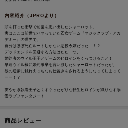
内容紹介（JPROより）
頭を打った衝撃で前世を思い出したシャーロット。
実はここは前世でハマっていた乙女ゲーム『マジックラブ・アカ
デミー』の世界で、
自分はほぼ死亡ルートしかない悪役令嬢だった…！？
デッドエンドを回避する方法はただ一つ、
婚約者のウィル王子とゲームのヒロインをくっつけること！
早速ウィル様に婚約破棄を言い渡したシャーロットだったが、
彼の逆鱗に触れえっちなお仕置きをされるようになってしまって
ーー！？
爽やか系執着王子とくすぐったがりな転生ヒロインが織りなす溺
愛ラブファンタジー！
商品レビュー