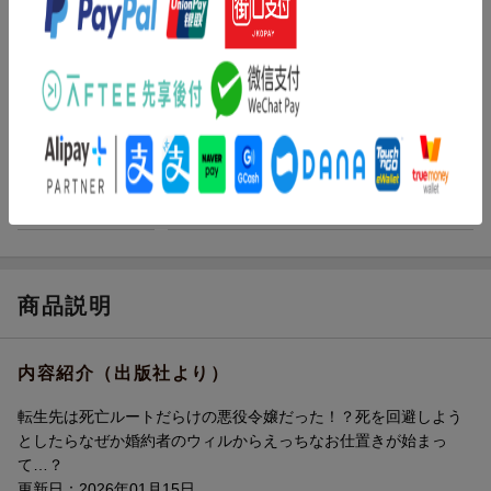
著者／編集
猫柴
(著)
レーベル
ショコラシュクレコミックス
出版社
キルタイムコミュニケーション
発行形態
コミック
ページ数
160p
ISBN
9784799221471
商品説明
内容紹介（出版社より）
転生先は死亡ルートだらけの悪役令嬢だった！？死を回避しよう
としたらなぜか婚約者のウィルからえっちなお仕置きが始まっ
て…？
更新日：2026年01月15日