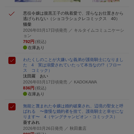
悪役令嬢は腹黒王子の執着愛で、淫らなお仕置きから
逃げられない
（ショコラシュクレコミックス 40）
猫柴
2026年03月17日頃発売
／ キルタイムコミュニケーシ
ョン
792
円
(税込)
在庫あり
わたくしのことが大嫌いな義弟が護衛騎士になりまし
た 4 実は溺愛されていたって本当なの!?
（フロー
ス コミック）
汰田羅 おい
2026年03月17日頃発売
／ KADOKAWA
836
円
(税込)
在庫あり
無能と蔑まれた令嬢は婚約破棄され、辺境の聖女と呼
ばれる 〜傲慢な婚約者を捨て、護衛騎士と幸せにな
ります〜 4
（ヤングチャンピオン・コミックス）
葵すみれ
2026年03月26日発売
／ 秋田書店