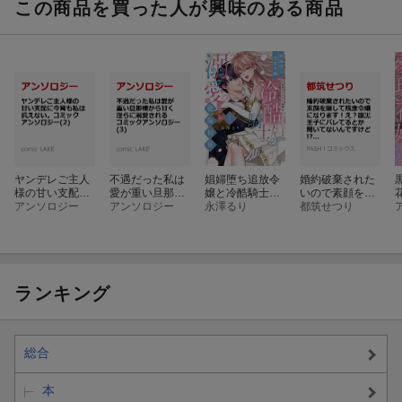
この商品を買った人が興味のある商品
ヤンデレご主人
不遇だった私は
娼婦堕ち追放令
婚約破棄された
様の甘い支配に
愛が重い旦那様
嬢と冷酷騎士の
いので素顔を隠
今宵も私は抗え
アンソロジー
から甘く淫らに
アンソロジー
溺愛すぎる絶倫
永澤るり
して残念令嬢に
都筑せつり
ない。コミック
溺愛される コ
初夜 〜愛重め
なります！え？
アンソロジー(2)
ミックアンソロ
の執愛で毎晩抱
腹黒王子にバレ
ジー(3)
きつぶされてい
てるとか聞いて
ます 3
ないんですけ
ど!? 1
ランキング
総合
本