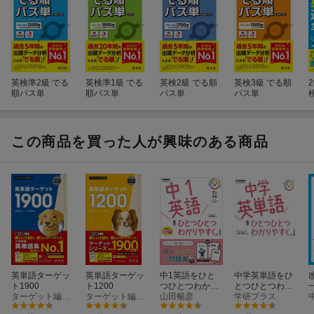
判型
A6文庫判
A6文庫判
分野／語数等
英単語1800（語）
英単語600（語）
アプリ対応
3択問題・リスニング
3択問題・リスニング
親本の音声を利用
英検準2級 でる
英検準1級 でる
英検2級 でる順
英検3級 でる順
順パス単
順パス単
パス単
パス単
赤セルシート
〇
×
その他
英検レベル表記・無料音
英検レベル表記・無
この商品を買った人が興味のある商品
声ダウンロード
声ダウンロード ※親
音声を利用可
更新日：2026年02月16日
英単語ターゲッ
英単語ターゲッ
中1英語をひと
中学英単語をひ
ト1900
ト1200
つひとつわかり
とつひとつわか
ターゲット編集部
ターゲット編集部
やすく。改訂版
山田暢彦
りやすく。 改
学研プラス
訂版
0