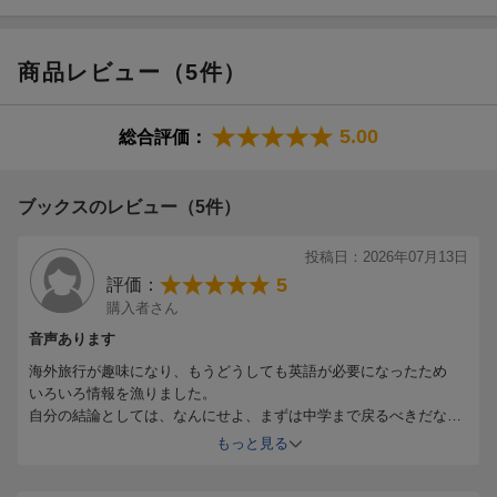
準2級プラスにも対応しています。
本書が受験生のみなさんの英語学習に役立つことを祈っていま
三択問題が解ける旺文社の学習アプリ「学びの友」もおすすめで
す。
す！
商品レビュー（5件）
※本書は、アプリ「学びの友」に対応しています（2026年春対応
予定）。詳しくは、公式サイト（https：／／manatomo.obunsha.
co.jp/）をご覧ください。
5.00
総合評価：
重要語グループ暗記
LEVEL 1 でる順1-400位の単語
LEVEL 2 でる順401-800位の単語
ブックスのレビュー（5件）
LEVEL 3 でる順801-1100位の単語
LEVEL 4 でる順1101-1500位の単語
投稿日：2026年07月13日
LEVEL 5 でる順1501-1800位の単語
5
評価：
さくいん
購入者さん
音声あります
海外旅行が趣味になり、もうどうしても英語が必要になったため
いろいろ情報を漁りました。
自分の結論としては、なんにせよ、まずは中学まで戻るべきだなと
思いました。
もっと見る
昭和の英語教育で育ったので、今の英語教育のテキストを揃えて始
めています。