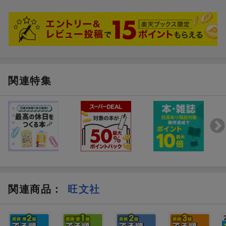
関連特集
高校入試 でる順ターゲッ
高校入試 でる順ター
ト 中学英単語1800
ト 中学英単語 五訂
関連商品
：
旺文社
応 暗記カード
定価 (税込)
1,045円
1,430円