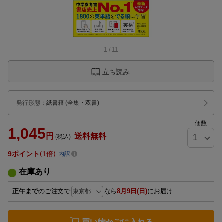
1
/
11
立ち読み
発行形態
：
紙書籍
(全集・双書)
個数
1,045
円
送料無料
(税込)
9
ポイント
1倍
内訳
在庫あり
正午まで
のご注文で
なら
8月9日(日)
にお届け
買い物かごに入れる