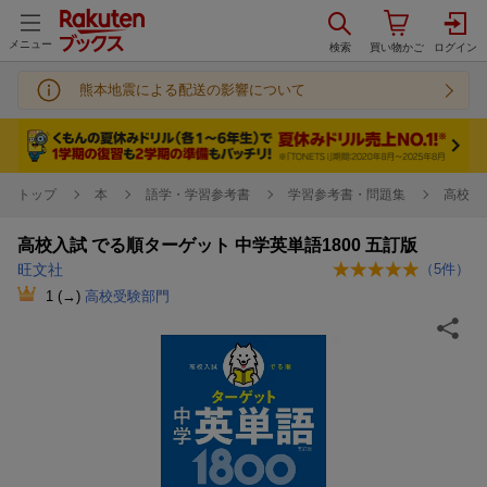
メニュー
熊本地震による配送の影響について
トップ
本
語学・学習参考書
学習参考書・問題集
高校受
高校入試 でる順ターゲット 中学英単語1800 五訂版
旺文社
（
5
件）
1
(→)
高校受験部門