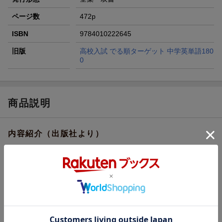
ページ数
472p
ISBN
9784010222645
旧版
高校入試 でる順ターゲット 中学英単語180
0
商品説明
内容紹介（出版社より）
高校入試の過去問題を分析して選んだ、頻出の1800語を「でる
順」に5つのレベルに分けて配列しました。入試によくでる順に学
習できるので、重要な単語を効率的に覚えることができます。ま
た、例文が豊富に入っているので、単語の意味はもちろん、使い
方もよくわかります。
紙面上の二次元コードから英単語や例文の音声を再生することが