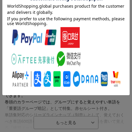
できます。
巻頭のカラーページでは、グループにすると覚えやすい単語を
「重要語グループ暗記」として特集。赤セルシート付き。
単語集対応のシリーズラインナップ（別売）として、覚えておく
べき単語600語を厳選した「暗記カード」や1800語を書いて覚え
る「練習ノート」があります。
内容紹介（JPROより）
三択問題が解ける旺文社の学習アプリ「学びの友」もおすすめで
す！
高校入試の過去問題を分析して選んだ、頻出の1800語を「でる
※本書は、アプリ「学びの友」に対応しています（2026年春対応
順」に5つのレベルに分けて配列しました。入試によくでる順に学
予定）。詳しくは、公式サイト（"学びの友"で検索！）をご覧くだ
習できるので、重要な単語を効率的に覚えることができます。ま
さい。
た、例文が豊富に入っているので、単語の意味はもちろん、使い
方もよくわかります。
≪編集担当者の声≫
紙面上の二次元コードから英単語や例文の音声を再生することが
高校入試に向けて英単語を覚えたい人に！
できます。
大好評の『高校入試 でる順ターゲット中学英単語1800 五訂版』
巻頭のカラーページでは、グループにすると覚えやすい単語を
が充実の解説はそのままに、さらに便利になりました。紙面の二
「重要語グループ暗記」として特集。赤セルシート付き。
次元コードをスマホで読み取ればすぐに音声サイトにアクセスで
単語集対応のシリーズラインナップ（別売）として、覚えておく
きます。また、「日本語さくいん」を追加したので、日本語から
べき単語600語を厳選した「暗記カード」や1800語を書いて覚え
英単語を調べやすくなりました。英検(R)級のアイコンは英検(R)
る「練習ノート」があります。