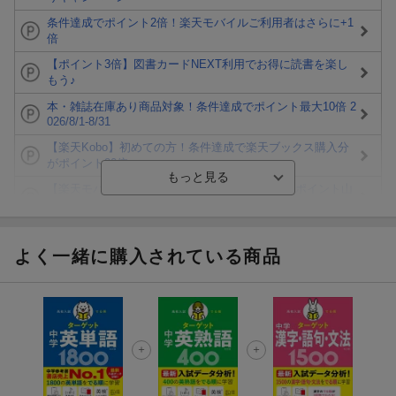
条件達成でポイント2倍！楽天モバイルご利用者はさらに+1
倍
【ポイント3倍】図書カードNEXT利用でお得に読書を楽し
もう♪
本・雑誌在庫あり商品対象！条件達成でポイント最大10倍 2
026/8/1-8/31
【楽天Kobo】初めての方！条件達成で楽天ブックス購入分
がポイント20倍
【楽天モバイルご利用者限定】条件達成で100万ポイント山
分け！
【Rakuten Fashion×楽天ブックス】条件達成で10万ポイン
ト山分け
よく一緒に購入されている商品
【スタンプカード】楽天ポイントもらえる＆抽選で豪華景品
が当たる！
エントリー＆3,000円以上購入で無料データSIM（3GB/月プ
ラン）が当たる！
楽天モバイル紹介キャンペーンの拡散で300円OFFクーポン
進呈