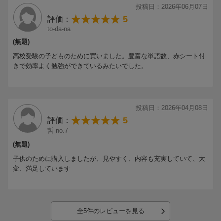
始めたところで、単語がすっかり分からないので、単語も中学まで
投稿日：2026年06月07日
戻ることにしました。
5
評価：
to-da-na
中学3年分を制覇してみます。（オバマさんは中学までの英語が7
(無題)
割？8割？でトークしていたという本を見たので）
高校受験の子どものために買いました。豊富な単語数、赤シート付
きで効率よく勉強ができているみたいでした。
投稿日：2026年04月08日
5
評価：
哲 no.7
(無題)
子供のために購入しましたが、見やすく、内容も充実していて、大
変、満足しています
全5件のレビューを見る