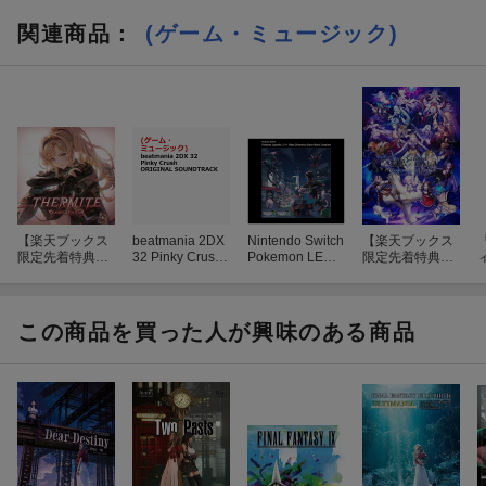
7.
ルーファウス歓迎式典 -前奏曲ー
[1:51]
関連商品
：
(ゲーム・ミュージック)
8.
ルーファウス歓迎式典 -新社長の歌ー (Global Ver.)
[3:07]
9.
スキンヘッドの歌 -オレの太陽ー (Global Ver.)
[1:28]
10.
偽りの隊長
[1:59]
11.社長賞のファンファーレ[0:37]
12.
暗殺者ユフィ
[1:37]
13.
第七歩兵連隊との別れ
[2:40]
14.
QBセッション:ラウンド3 アフターパーティー
[4:07]
15.
勝利のファンファーレ:ジャムセッション
[2:28]
【楽天ブックス
beatmania 2DX
Nintendo Switch
【楽天ブックス
16.
黒マントの運ぶもの
[1:57]
限定先着特典】
32 Pinky Crush
Pokemon LEGE
限定先着特典】
THERMITE 〜G
ORIGINAL SOU
NDS Z-A+M次元
Fate/Grand Ord
W
17.
コスタ〜・デ・サンバ
[3:03]
RANBLUE FANT
NDTRACK
ラッシュ スーパ
er Original Soun
3
ASY〜 【初回仕
ーミュージッ
dtrack VIII【初回
18.
渚のジョニー
[2:33]
様限定盤】(アナ
ク・コンプリー
仕様限定盤】(ジ
この商品を買った人が興味のある商品
19.
サンシャインビーチ
[2:06]
ザージャケット)
ト
ャケットサイ
ズ イラストカ
20.
バカンスの終わり
[3:54]
ード(U-オルガマ
リー))
21.
コレルエリア (Undecoded)
[4:32]
22.
忍びの末裔 -コレル炭鉱ー
[1:41]
23.
魔晄が見せた夢
[5:06]
24.
ホーンテッドホテル -呪いの呼び鈴ー
[2:13]