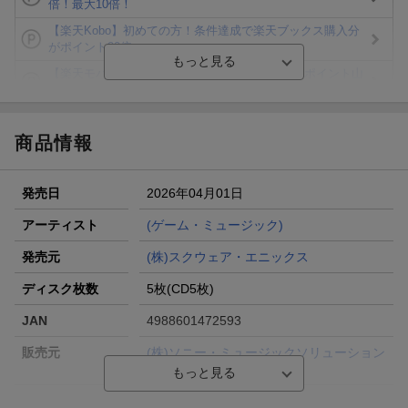
倍！最大10倍！
【楽天Kobo】初めての方！条件達成で楽天ブックス購入分
がポイント20倍
【楽天モバイルご利用者限定】条件達成で100万ポイント山
分け！
【Rakuten Fashion×楽天ブックス】条件達成で10万ポイン
ト山分け
商品情報
【スタンプカード】楽天ポイントもらえる＆抽選で豪華景品
が当たる！
発売日
2026年04月01日
エントリー＆3,000円以上購入で無料データSIM（3GB/月プ
ラン）が当たる！
アーティスト
(ゲーム・ミュージック)
楽天モバイル紹介キャンペーンの拡散で300円OFFクーポン
発売元
(株)スクウェア・エニックス
進呈
ディスク枚数
5枚(CD5枚)
JAN
4988601472593
販売元
(株)ソニー・ミュージックソリューション
ズ
総曲数
26／29／23／23／32(アルバム)