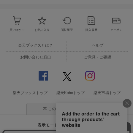
11.
コスモエリア (Undecoded)
[4:36]
12.
ナナキの帰郷
[4:03]
13.
ブーゲンハーゲン老師
[3:14]
14.
生命の流れ -星の命ー
[4:30]
買い物かご
お気に入り
閲覧履歴
購入履歴
クーポン
15.
コスモキャンドル
[3:01]
16.
ギ族の亡霊
[2:10]
楽天ブックスとは？
ヘルプ
17.
亡骸の石像
[2:35]
18.
ギ・ナタタクの小舟
[3:01]
お問い合わせ窓口
ご意見・ご要望
19.
ニブルエリア (Undecoded)
[2:34]
20.
エアリスと給水塔
[3:30]
21.
俺は...誰だ -蘇る記憶ー
[2:20]
22.
天然マテリアの洞窟 -歪んだ記憶ー
[2:12]
楽天ブックストップ
楽天Koboトップ
楽天市場トップ
23.
ケット・シーのテーマ -ローリングキャットー
[1:55]
[Disc4]
『FINAL FANTASY ７ REBIRTH Original Soundtrack Plus』／CD
このページの先頭に戻る
曲目タイトル：
1.
にゃにゃんと神羅屋敷
[3:15]
表示モード
モバイル
PC
2.
ネコなめたらあきませんで
[2:23]