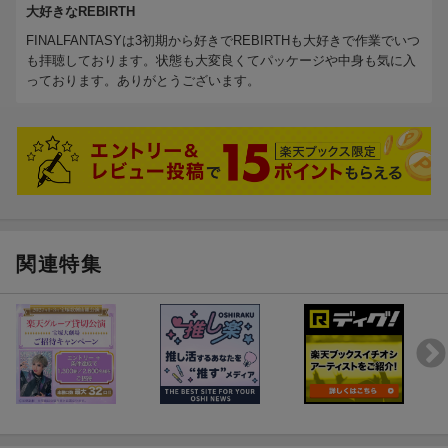
18.
生き延びた傷痕
[2:32]
大好きなREBIRTH
19.
カーム襲撃
[5:42]
FINALFANTASYは3初期から好きでREBIRTHも大好きで作業でいつ
20.
グラスランド (Undecoded)
[3:51]
も拝聴しております。状態も大変良くてパッケージや中身も気に入
っております。ありがとうございます。
21.
ワールドレポート通信塔
[2:10]
22.
クイーンズ・ブラッドコレクター
[1:00]
23.
チョコボとお友達
[1:57]
24.
ハント・デ・チョコボ
[1:32]
25.
チョコボの嗅覚
[2:01]
26.
モーグリのテーマ -モーグリ店長ー
[1:19]
[Disc2]
『FINAL FANTASY ７ REBIRTH Original Soundtrack Plus』／CD
関連特集
曲目タイトル：
1.
ミッドガルエリア (Undecoded)
[3:32]
2.
グラスランド湿地帯
[1:58]
3.
ミスリルマイン坑道
[3:54]
4.
グレネードボム
[4:01]
5.
ジュノンエリア (Undecoded)
[2:07]
6.
黄昏のチョコボ牧場
[1:38]