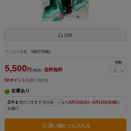
試聴
ディスク枚数
：
5枚(CD5枚)
個数
5,500
円
送料無料
(税込)
50
ポイント
1倍
内訳
在庫あり
正午まで
のご注文で
なら
8月11日(火)～8月12日(水)頃
に
お届け
買い物かごに入れる