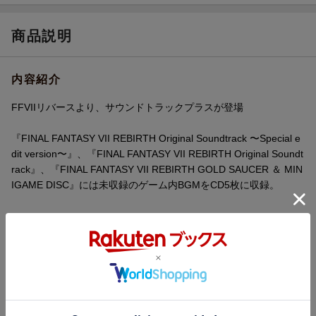
収録時間
78分08秒／74分39秒／77分15秒／78分22
秒／78分43秒
商品説明
品番
SQEX-11230/4
内容紹介
洋題
FINAL FANTASY 7 REBIRTH ORIGINAL S
OUNDTRACK PLUS
FFVIIリバースより、サウンドトラックプラスが登場
『FINAL FANTASY VII REBIRTH Original Soundtrack 〜Special e
dit version〜』、『FINAL FANTASY VII REBIRTH Original Soundt
rack』、『FINAL FANTASY VII REBIRTH GOLD SAUCER ＆ MIN
IGAME DISC』には未収録のゲーム内BGMをCD5枚に収録。
収録曲
曲目タイトル：
[Disc1]
『FINAL FANTASY ７ REBIRTH Original Soundtrack Plus』／CD
アーティスト：Mitsuto Suzuki／Masashi Hamauzu