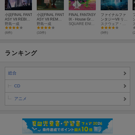
25.
地獄行きのエレベーター
[2:58]
26.
ゴールドソーサー おひとりさまMashUp
[1:57]
小説FINAL FANT
小説FINAL FANT
FINAL FANTASY
ファイナルファ
27.
コレルプリズンへようこそ
[1:52]
ASY VII REBIRT
ASY VII REMAK
IX - House Groo
ンタジーVII リバ
H Dear Destin
野島一成
E Traces of Tw
野島一成
ves
SQUARE ENIX MUSIC
ース アルティマ
スクウェア・エニックス
28.
ハゲタカの流儀
[2:10]
y
o Pasts
ニア
(6件)
(10件)
(9件)
(
29.
世の中はギブアンドテイク
[1:17]
[Disc3]
『FINAL FANTASY ７ REBIRTH Original Soundtrack Plus』／CD
ランキング
曲目タイトル：
1.
引き裂かれた絆
[5:51]
2.
片腕が銃の男たち
[6:08]
総合
3.
コレル砂漠 (Undecoded)
[3:07]
CD
4.
ゴンガガの森 (Undecoded)
[3:08]
5.
リンゴの木の下で -青年団長シスネー
[2:19]
アニメ
6.
行方不明のソルジャー
[1:55]
7.
星の神秘 -ウェポンに抱かれてー
[7:29]
8.
劣化する思い出
[4:03]
9.
ポコポコの飛行場
[1:46]
10.
空駆けるタイニーブロンコ
[1:38]