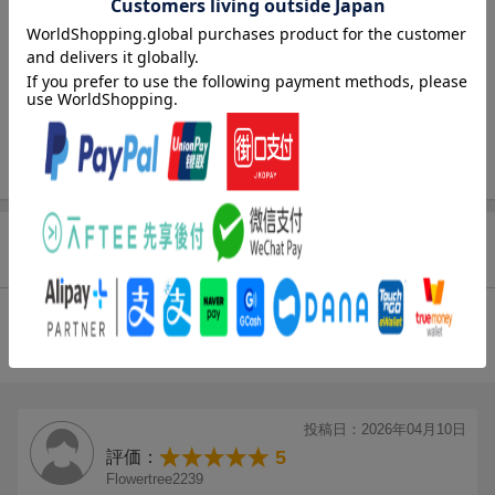
曲目タイトル：
1.
豪雨のハイウェイ
[2:51]
2.
不安な心 -久しぶりの故郷ー
[4:08]
3.
村一番のガイド
[2:03]
4.
ソルジャーの出番
[3:06]
5.
浮かれるソルジャー
[3:46]
6.
英雄の出陣
[2:19]
7.
英雄の出陣 (Battle Edit)
[2:19]
8.
天然マテリアの洞窟
[2:13]
商品レビュー
9.
天然マテリアの洞窟 (Battle Edit)
[2:13]
10.
ニブル魔晄炉
[2:29]
11.
異変の夜
[5:15]
総合評価：
12.
ジェノバ・プロジェクト
[1:42]
条件に満たないため、評価は表示できません。
13.
狂気に染まるセフィロス
[3:13]
14.
燃え上がるニブルヘイム
[4:56]
15.
炎の中のセフィロス
[3:26]
投稿日：2026年04月10日
16.
ジェノバとの約束
[5:29]
5
評価：
17.
あやふやな記憶
[4:23]
Flowertree2239