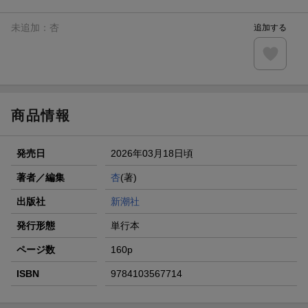
未追加：
杏
追加する
商品情報
発売日
2026年03月18日頃
著者／編集
杏
(著)
出版社
新潮社
発行形態
単行本
ページ数
160p
ISBN
9784103567714