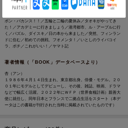
いざゆかんパリへ、色々連れて／最後に着けばそれでいい／巣作
りの日々／学校がはじまった！！／水。／白目の次郎／習い事／
ボン・バカンス！！／五輪と二輪の夏休み／タオキがやってき
た！／アカデミーに行きましょう／港湾都市、ル・アーブルに行
く／パズル、ダイスキ／日の本から来ました／突然、フィンラン
ドに住む／初めての挑戦、フオメンタ！／いとしのライバコイ
ラ、ポチ／これがいい！／ヤマト記
著者情報（「BOOK」データベースより）
更新日：2026年03月04日
杏（アン）
１９８６年４月１４日生まれ、東京都出身。俳優・モデル。２０
０１年にモデルとしてデビューし、その後、雑誌、映画、ドラマ
などで幅広く活躍。２０２２年にＷＦＰ（世界食糧計画）親善大
使に就任し、同年日本とフランスで二拠点生活をスタート（本デ
ータはこの書籍が刊行された当時に掲載されていたものです）