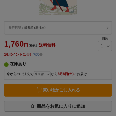
発行形態
：
紙書籍
(単行本)
個数
1,760
円
送料無料
(税込)
16
ポイント
1倍
内訳
在庫あり
今から
のご注文で
なら
8月8日(土)
にお届け
買い物かごに入れる
商品をお気に入りに追加