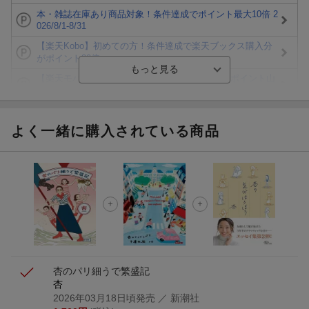
本・雑誌在庫あり商品対象！条件達成でポイント最大10倍 2
026/8/1-8/31
【楽天Kobo】初めての方！条件達成で楽天ブックス購入分
がポイント20倍
【楽天モバイルご利用者限定】条件達成で100万ポイント山
分け！
【Rakuten Fashion×楽天ブックス】条件達成で10万ポイン
ト山分け
よく一緒に購入されている商品
【スタンプカード】楽天ポイントもらえる＆抽選で豪華景品
が当たる！
楽天モバイル紹介キャンペーンの拡散で300円OFFクーポン
進呈
条件達成で楽天限定・宝塚歌劇 宙組貸切公演ペアチケット
が当たる
杏のパリ細うで繁盛記
杏
2026年03月18日頃発売
／ 新潮社