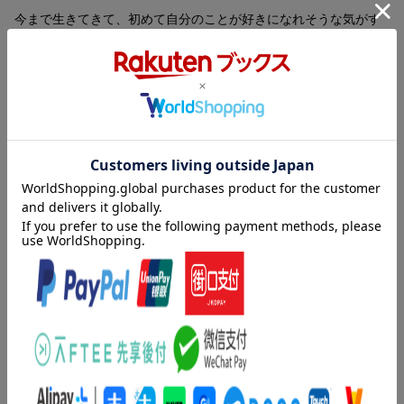
今まで生きてきて、初めて自分のことが好きになれそうな気がす
るーー。36歳、海外移住を決めた。子ども3人と犬を連れて、行先
は最先端の流行と伝統が詰まった宝箱のような、大好きな街パ
リ。でも、到着して気が緩んだその日から、私はポンコツになっ
たーー。子どもたちの自転車の特訓、LAへ飛んでアカデミー賞授
賞式に参加、愛犬の看取り、この先叶えたいこと。9年ぶり、待望
のエッセイ集。
内容紹介（「BOOK」データベースより）
大好きな、宝箱のような街で暮らすことにした。９年ぶり、
「今」を記したエッセイ集。私の地図は、これからどんなものに
なるのだろうー。ＬＡに飛びアカデミー賞授賞式でドレスアッ
プ。スペインでジグソーパズル世界大会出場。パリでＤＩＹと子
どもたちの自転車猛特訓。家族そろってのフィンランド３か月滞
在。パリで迎えた新しい家族、ポチとタオキ。仕事と子育て、家
族との時間と自分の時間、そして「今」想うこと。
目次（「BOOK」データベースより）