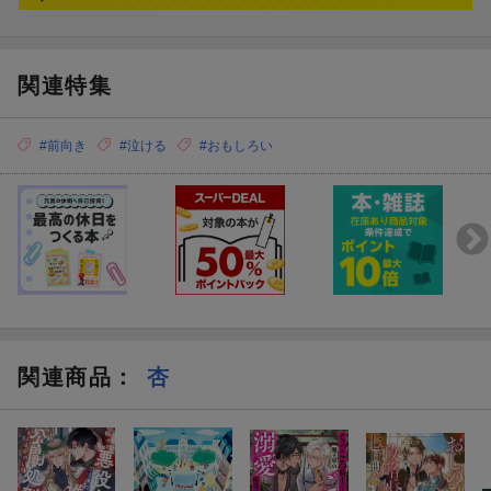
関連特集
#前向き
#泣ける
#おもしろい
関連商品
：
杏