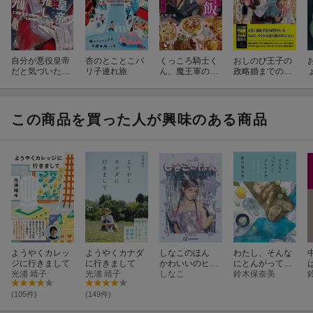
自分が悪役皇帝
杏のとことこパ
くっころ騎士く
おしのび王子の
だと気づいたの
リ子連れ旅
ん、魔王軍のご
政略婚までの七
は、推しを公開
飯と溺愛に陥落
日間
処刑する直前で
寸前！？
した
この商品を買った人が興味のある商品
ようやくカレッ
ようやくカナダ
しなこのほん
わたし、そんな
ジに行きまして
に行きまして
かわいいのヒミ
にとんがってま
光浦 靖子
光浦 靖子
ツおしえちゃう
しなこ
したかね。
鈴木保奈美
(105件)
(149件)