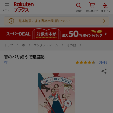
メニュー
熊本地震による配送の影響について
トップ
本
エンタメ・ゲーム
その他
杏のパリ細うで繁盛記
杏
（
31
件）