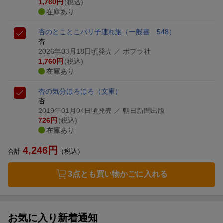
1,760
円
(税込)
在庫あり
杏のとことこパリ子連れ旅
（一般書 548）
杏
2026年03月18日頃発売
／ ポプラ社
1,760
円
(税込)
在庫あり
杏の気分ほろほろ
（文庫）
杏
2019年01月04日頃発売
／ 朝日新聞出版
726
円
(税込)
在庫あり
4,246
円
合計
（税込）
3点とも買い物かごに入れる
お気に入り新着通知