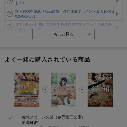
もう♪
本・雑誌在庫あり商品対象！条件達成でポイント最大10倍 2
026/8/1-8/31
【楽天Kobo】初めての方！条件達成で楽天ブックス購入分
がポイント20倍
【楽天モバイルご利用者限定】条件達成で100万ポイント山
分け！
【Rakuten Fashion×楽天ブックス】条件達成で10万ポイン
ト山分け
よく一緒に購入されている商品
【スタンプカード】楽天ポイントもらえる＆抽選で豪華景品
が当たる！
楽天モバイル紹介キャンペーンの拡散で300円OFFクーポン
進呈
条件達成で楽天限定・宝塚歌劇 宙組貸切公演ペアチケット
が当たる
倫敦スコーンの謎
（創元推理文庫）
米澤穂信