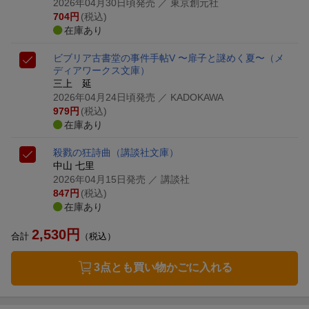
2026年04月30日頃発売
／ 東京創元社
704
円
(税込)
在庫あり
ビブリア古書堂の事件手帖V 〜扉子と謎めく夏〜
（メ
ディアワークス文庫）
三上 延
2026年04月24日頃発売
／ KADOKAWA
979
円
(税込)
在庫あり
殺戮の狂詩曲
（講談社文庫）
中山 七里
2026年04月15日発売
／ 講談社
847
円
(税込)
在庫あり
2,530
円
合計
（税込）
3点とも買い物かごに入れる