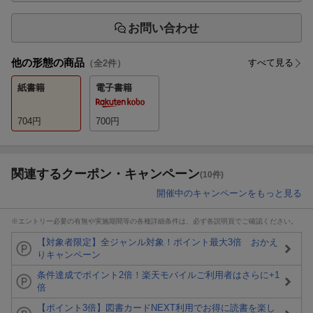
お問い合わせ
他の形態の商品
すべて見る
（全
2
件）
紙書籍
電子書籍
704
円
700
円
関連するクーポン・キャンペーン
(10件)
開催中のキャンペーンをもっと見る
※エントリー必要の有無や実施期間等の各種詳細条件は、必ず各説明頁でご確認ください。
【対象者限定】全ジャンル対象！ポイント最大3倍 おかえ
りキャンペーン
条件達成でポイント2倍！楽天モバイルご利用者はさらに+1
倍
【ポイント3倍】図書カードNEXT利用でお得に読書を楽し