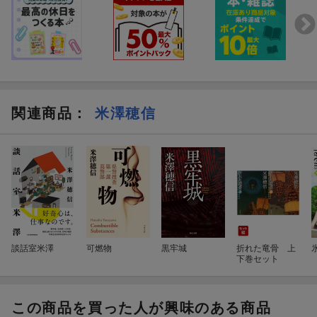
関連商品
：
米澤穂信
談話室米澤
可燃物
黒牢城
折れた竜骨 上
下巻セット
この商品を買った人が興味のある商品