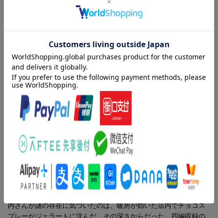
絶品ジェラートが目の前にあるのに、あの人はなぜ手をつけな
い？
日常に紛れた奇妙な謎に、納得のゆく答えは見つかるか？
高校二年の夏までに、小鳩君と小佐内さんが遭遇した四つの謎
シリーズ第二作品集
「なあ常悟朗。お前に頼んでいいことなのかどうかわからないん
だが……小佐内を紹介してくれないか？」堂島健吾曰く、かつて
絵の謎を解いた（ことになっている）小佐内さんに、もう一度知
恵を借りたいのだという。──美術家の縞大我が、サンフランシス
コ・ビエンナーレの黒熊賞を受賞した。健吾は地元のテレビ局に
頼まれ学内を捜索、彼の在校時代の作品を発見するが、その作品
は模写でありながら展覧会に出品された事実も掘り起こしてしま
内容紹介（「BOOK」データベースより）
ったのだ。果たしてこの作品は盗作か否か？ 小市民を目指す小
鳩君と小佐内さんの謎解きの日々。大人気シリーズ、待望の第二
小佐内さんとぼくは、しばしば奇妙な謎に遭遇してきた。そうし
作品集。四編を収録。
た謎のほとんどは「解くべき問題」として提示されてきたけれ
ど、誰も気づいていない奇妙さにぼくたちが気づくということ
■収録作品
も、たまにはあった。たとえば三月のショッピングモールで小佐
桑港（サンフランシスコ）クッキーの謎
内さんが謎の存在に気づいたのは、暖房が効いた店内でチョコス
羅馬（ローマ）ジェラートの謎
プレーがジェラートに沈んだ、その深さからだった…四編収録の