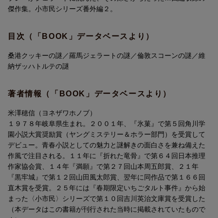
倫敦（ロンドン）スコーンの謎
傑作集。小市民シリーズ番外編２。
維納（ウィーン）ザッハトルテの謎
目次（「BOOK」データベースより）
桑港クッキーの謎／羅馬ジェラートの謎／倫敦スコーンの謎／維
納ザッハトルテの謎
著者情報（「BOOK」データベースより）
米澤穂信（ヨネザワホノブ）
１９７８年岐阜県生まれ。２００１年、『氷菓』で第５回角川学
園小説大賞奨励賞（ヤングミステリー＆ホラー部門）を受賞して
デビュー。青春小説としての魅力と謎解きの面白さを兼ね備えた
作風で注目される。１１年に『折れた竜骨』で第６４回日本推理
作家協会賞、１４年『満願』で第２７回山本周五郎賞、２１年
『黒牢城』で第１２回山田風太郎賞、翌年に同作品で第１６６回
直木賞を受賞。２５年には『春期限定いちごタルト事件』から始
まった〈小市民〉シリーズで第１０回吉川英治文庫賞を受賞した
（本データはこの書籍が刊行された当時に掲載されていたもので