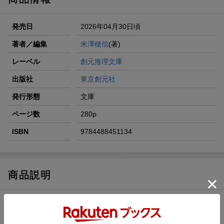
発売日
2026年04月30日頃
著者／編集
米澤穂信
(著)
レーベル
創元推理文庫
出版社
東京創元社
発行形態
文庫
ページ数
280p
ISBN
9784488451134
商品説明
内容紹介（JPROより）