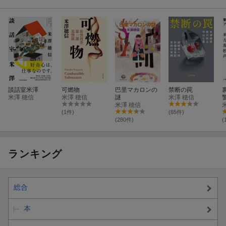
談話室米澤
可燃物
巴里マカロンの
禁断の罠
米澤 穂信
米澤 穂信
謎
米澤 穂信
米澤 穂信
(1件)
(65件)
(280件)
(
ランキング
総合
本