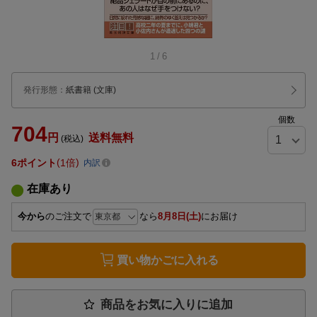
1
/
6
発行形態
：
紙書籍
(文庫)
個数
704
円
送料無料
(税込)
6
ポイント
1倍
内訳
在庫あり
今から
のご注文で
なら
8月8日(土)
にお届け
買い物かごに入れる
商品をお気に入りに追加