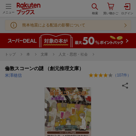
メニュー
熊本地震による配送の影響について
トップ
本
文庫
人文・思想・社会
倫敦スコーンの謎 （創元推理文庫）
米澤穂信
（
107
件）