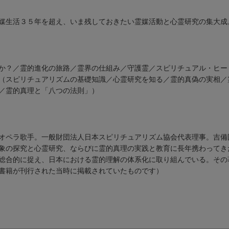
媒生活３５年を超え、いま残しておきたい霊媒活動と心霊研究の集大成
か？／霊的進化の旅路／霊界の仕組み／守護霊／スピリチュアル・ヒー
（スピリチュアリズムの基礎知識／心霊研究を知る／霊的真偽の実相／
／霊的真理と「八つの法則」）
オペラ歌手。一般財団法人日本スピリチュアリズム協会代表理事。吉備
象の探究と心霊研究、ならびに霊的真理の実践と教育に長年携わってき
総合的に捉え、日本における霊的理解の体系化に取り組んでいる。その
書籍が刊行された当時に掲載されていたものです）