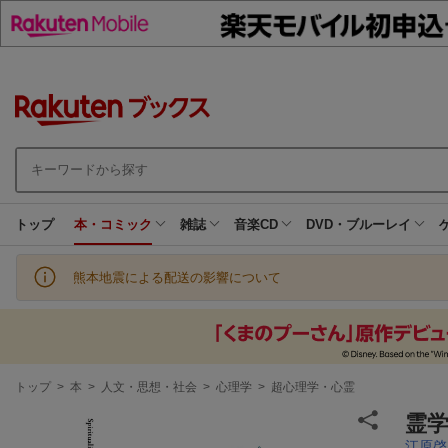
トップ
本・コミック
雑誌
音楽CD
DVD・ブルーレイ
熊本地震による配送の影響について
現
トップ
>
本
>
人文・思想・社会
>
心理学
>
超心理学・心霊
在
地
霊
江原啓