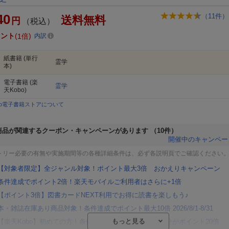
40
（
11
件）
送料無料
円
（税込）
イント
1倍
内訳
紙書籍
(単行
霊学
本)
電子書籍
(楽
霊学
天Kobo)
bo電子書籍ストアについて
商品が関連するクーポン・キャンペーンがあります
（10件）
開催中のキャンペー
トリー必要の有無や実施期間等の各種詳細条件は、必ず各説明頁でご確認ください
【対象者限定】全ジャンル対象！ポイント最大3倍 おかえりキャンペーン
条件達成でポイント2倍！楽天モバイルご利用者はさらに+1倍
【ポイント3倍】図書カードNEXT利用でお得に読書を楽しもう♪
本・雑誌在庫あり商品対象！条件達成でポイント最大10倍 2026/8/1-8/31
【楽天Kobo】初めての方！条件達成で楽天ブックス購入分がポイント20倍