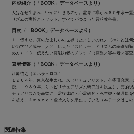
内容紹介（「BOOK」データベースより）
人はなぜ生まれ、いかに生きるのか。霊界に導かれ６０年余ー霊
リズムの実相とメソッド、すべてがつまった霊的教科書。
目次（「BOOK」データベースより）
１ 伝えたい真のたましいの世界（たましいの旅／〈神〉とは何
いの学びと成長）／２ 伝えたいスピリチュアリズムの基礎知識
め方）／３ 伝えたい霊能力者のメソッド（霊媒／審神者／霊査
著者情報（「BOOK」データベースより）
江原啓之（エハラヒロユキ）
１９６４年、東京都生まれ。スピリチュアリスト、心霊研究家、
授。１９８９年よりスピリチュアリズム研究所を設立し、霊的現
チュアリズムを基盤に、霊媒体験・心霊研究・死生観・倫理観を
を超え、Ａｍａｚｏｎ殿堂入りを果たしている（本データはこの
関連特集