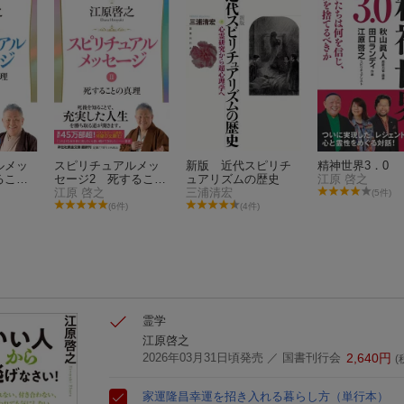
ルメッ
スピリチュアルメッ
新版 近代スピリチ
精神世界3．0
ること
セージ2 死すること
ュアリズムの歴史
江原 啓之
の真理
江原 啓之
三浦清宏
(5件)
(6件)
(4件)
霊学
江原啓之
2026年03月31日頃発売
／ 国書刊行会
2,640
円
(
家運隆昌
幸運を招き入れる暮らし方
（単行本）