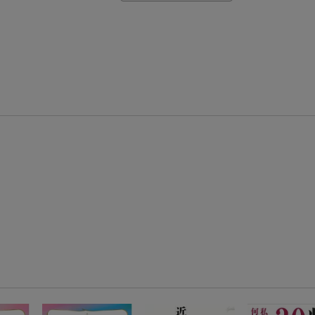
【楽天モバイルご利用者限定】条件達成で100万ポイント山分け！
【Rakuten Fashion×楽天ブックス】条件達成で10万ポイント山分け
【スタンプカード】楽天ポイントもらえる＆抽選で豪華景品が当たる！
楽天モバイル紹介キャンペーンの拡散で300円OFFクーポン進呈
条件達成で楽天限定・宝塚歌劇 宙組貸切公演ペアチケットが当たる