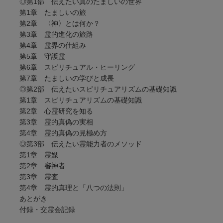
◎第1部 伝えたい真のたましいの世界
第1章 たましいの旅
第2章 〈神〉とは何か？
第3章 霊的進化の旅路
第4章 霊界の仕組み
第5章 守護霊
第6章 スピリチュアル・ヒーリング
第7章 たましいの学びと成長
◎第2部 伝えたいスピリチュアリズムの基礎知識
第1章 スピリチュアリズムの基礎知識
第2章 心霊研究を知る
第3章 霊的真偽の実相
第4章 霊的真偽の見極め方
◎第3部 伝えたい霊能力者のメソッド
第1章 霊媒
第2章 審神者
第3章 霊査
第4章 霊的真理と「八つの法則」
あとがき
付録・交霊会記録