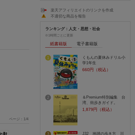
楽天アフィリエイトのリンクを作成
不適切な商品を報告
ランキング：人文・思想・社会
※1時間ごとに更新
紙書籍版
電子書籍版
くもんの夏休みドリル小
1
学1年生
660円（税込）
＆Premium特別編集 台
2
湾、街歩きガイド。
1,879円（税込）
ページ：
1
/
4
J32 地球の歩き方 川
3