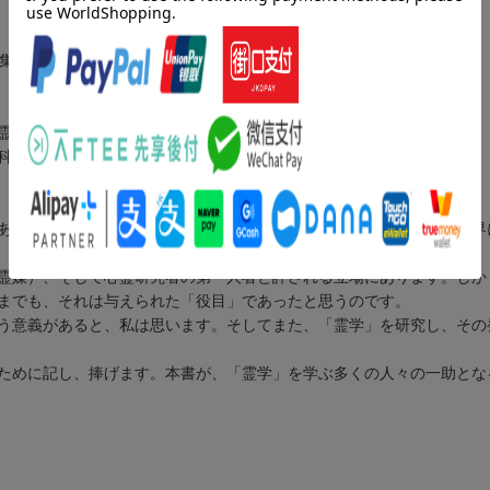
の集大成。
霊的成長へといざなう。
科書。
あったように思います。その目的は、おそらく生まれる前に、霊的世界
霊媒）、そして心霊研究者の第一人者と評される立場にあります。しか
までも、それは与えられた「役目」であったと思うのです。
う意義があると、私は思います。そしてまた、「霊学」を研究し、その
ために記し、捧げます。本書が、「霊学」を学ぶ多くの人々の一助とな