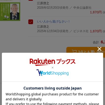
江原啓之
2026年02月20日頃発売
／ 中央公論新社
1,870
円
(
いい人から逃げなさい！
江原啓之
2025年12月04日頃発売
／ ビジネス社
1,870
円
(
6,
合計
3点とも買い物