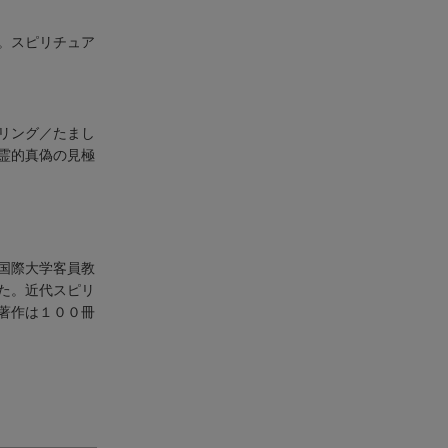
。スピリチュア
リング／たまし
霊的真偽の見極
国際大学客員教
た。近代スピリ
著作は１００冊