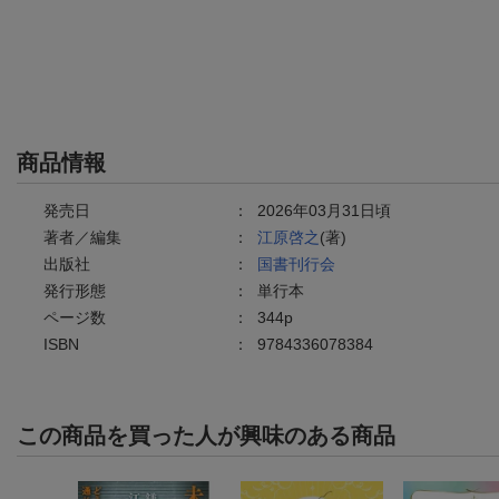
商品情報
発売日
：
2026年03月31日頃
著者／編集
：
江原啓之
(著)
出版社
：
国書刊行会
発行形態
：
単行本
ページ数
：
344p
ISBN
：
9784336078384
この商品を買った人が興味のある商品