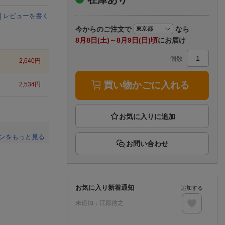
楽天チケット
エンタメニュース
|
レビューを書く
推し楽
今から
のご注文で
なら
8月8日(土)～8月9日(日)頃
にお届け
個数
2,640
円
買い物かごに入れる
2,534
円
ンをもっと見る
お問い合わせ
。
お気に入り新着通知
追加する
未追加：
江原啓之