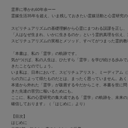
霊界に導かれ60年余ーー
霊媒生活35年を超え、いま残しておきたい霊媒活動と心霊研究
スピリチュアリズムの基礎理解から心霊にまつわる誤謬を正し、
「人はなぜ生まれ、いかに生きるのか」という霊的真理を伝え、
スピリチュアリズムの実相とメソッド、すべてがつまった霊的教
「本書は、私の「霊学」の軌跡です。
気がつけば、私の人生は、ひたすら「霊学」を学び続ける歩みで
きたことなのでしょう。
いま私は、日本において、スピリチュアリスト、ミーディアム（
らの力によって得たものだとは、まったく思っていません。あく
本道から外れた「霊学」が跋扈する今だからこそ、本書を世に問
きた先達の苦労に報いるためにも。
ここに、私の心霊研究の集大成である「霊学」の軌跡を、未来の
確信しております」（「はじめに」より）
【目次】
はじめに