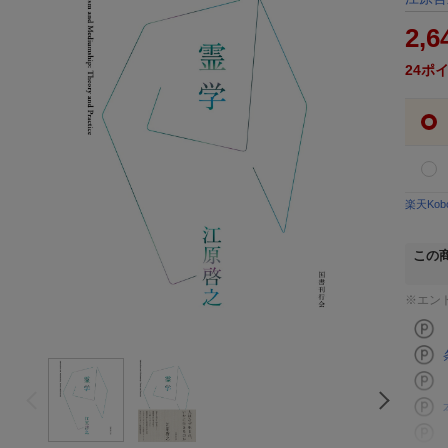
2,6
24
ポ
楽天Ko
この
※エン