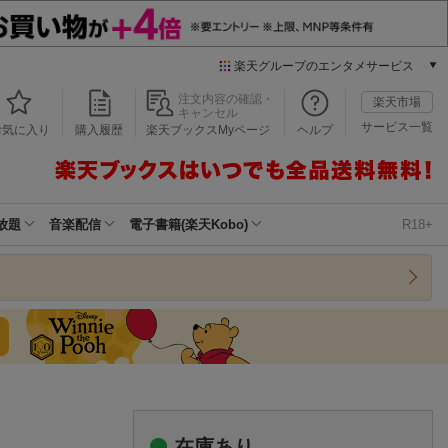
楽天グループのエンタメサービス
本/ゲーム/CD/DVD
注文内容の確認・
楽天市場
キャンセル
楽天ブックス
サービス一覧
お気に入り
購入履歴
楽天ブックスMyページ
ヘルプ
電子書籍
楽天Kobo
雑誌読み放題
楽天マガジン
放題
音楽配信
電子書籍(楽天Kobo)
R18+
音楽配信
楽天ミュージック
動画配信
楽天TV
動画配信ガイド
Rakuten PLAY
無料テレビ
Rチャンネル
チケット
在庫あり