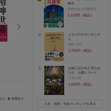
崎市
地球の歩き方編集室
2,310円（税込）
となりの小さいおじさ
4
ん
瀬知 洋司
スピリチュアル・ヒ
この世が危ない!
あの世の歩き方
ーリング
江原 啓之
江原 啓之
1,760円（税込）
ハリー・エドワーズ
(25件)
(33件)
お経に記された宝のあ
5
りか 仏教レコード
三木大雲
1,650円（税込）
在庫あり
税込)
人文・思想・社会ランキングを見る