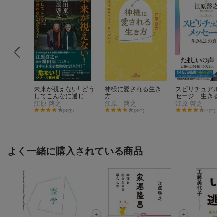
未来が視えない! どう
神様に愛される生き
スピリチュア
してこんなに通じ合
方
セージ 生き
わないんだろう?
江原 啓之
江原 啓之
の真理
江原 啓之
3件)
(3件)
(8件)
(7件)
よく一緒に購入されている商品