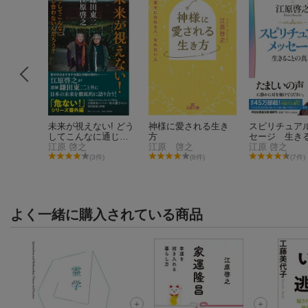
未来が視えない! どう
神様に愛される生き
スピリチュア
してこんなに通じ合
方
セージ 生き
わないんだろう?
江原 啓之
江原 啓之
の真理
江原 啓之
3件)
(3件)
(8件)
(7件)
よく一緒に購入されている商品