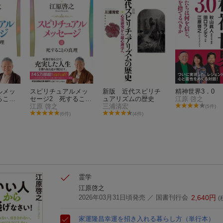
ルメッ
スピリチュアルメッ
新版 近代スピリチ
精神世界3．0
ること
セージ2 死すること
ュアリズムの歴史
江原 啓之
の真理
江原 啓之
三浦清宏
(5件)
(6件)
(4件)
霊学
江原啓之
2026年03月31日頃発売
／ 国書刊行会
2,640
円
(
家運隆昌
幸運を招き入れる暮らし方
（単行本）