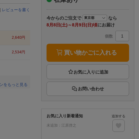
楽天チケット
エンタメニュース
|
レビューを書く
推し楽
今から
のご注文で
なら
8月8日(土)～8月9日(日)頃
にお届け
個数
2,640
円
買い物かごに入れる
2,534
円
ンをもっと見る
お問い合わせ
。
お気に入り新着通知
追加する
未追加：
江原啓之