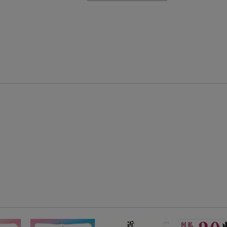
【楽天モバイルご利用者限定】条件達成で100万ポイント山分け！
【Rakuten Fashion×楽天ブックス】条件達成で10万ポイント山分け
【スタンプカード】楽天ポイントもらえる＆抽選で豪華景品が当たる！
楽天モバイル紹介キャンペーンの拡散で300円OFFクーポン進呈
条件達成で楽天限定・宝塚歌劇 宙組貸切公演ペアチケットが当たる