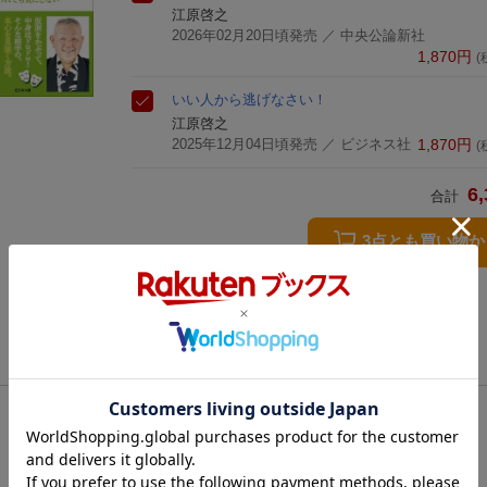
江原啓之
2026年02月20日頃発売
／ 中央公論新社
1,870
円
(
いい人から逃げなさい！
江原啓之
2025年12月04日頃発売
／ ビジネス社
1,870
円
(
6,
合計
3点とも買い物