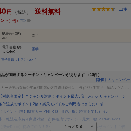
40
（
11
件）
送料無料
円
（税込）
イント
1倍
内訳
紙書籍
(単行
霊学
本)
電子書籍
(楽
霊学
天Kobo)
bo電子書籍ストアについて
商品が関連するクーポン・キャンペーンがあります
（10件）
開催中のキャンペー
トリー必要の有無や実施期間等の各種詳細条件は、必ず各説明頁でご確認ください
【対象者限定】全ジャンル対象！ポイント最大3倍 おかえりキャンペーン
条件達成でポイント2倍！楽天モバイルご利用者はさらに+1倍
【ポイント3倍】図書カードNEXT利用でお得に読書を楽しもう♪
本・雑誌在庫あり商品対象！条件達成でポイント最大10倍 2026/8/1-8/31
【楽天Kobo】初めての方！条件達成で楽天ブックス購入分がポイント20倍