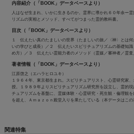
内容紹介（「BOOK」データベースより）
人はなぜ生まれ、いかに生きるのか。霊界に導かれ６０年余ー霊
リズムの実相とメソッド、すべてがつまった霊的教科書。
目次（「BOOK」データベースより）
１ 伝えたい真のたましいの世界（たましいの旅／〈神〉とは何
いの学びと成長）／２ 伝えたいスピリチュアリズムの基礎知識
め方）／３ 伝えたい霊能力者のメソッド（霊媒／審神者／霊査
著者情報（「BOOK」データベースより）
江原啓之（エハラヒロユキ）
１９６４年、東京都生まれ。スピリチュアリスト、心霊研究家、
授。１９８９年よりスピリチュアリズム研究所を設立し、霊的現
チュアリズムを基盤に、霊媒体験・心霊研究・死生観・倫理観を
を超え、Ａｍａｚｏｎ殿堂入りを果たしている（本データはこの
関連特集