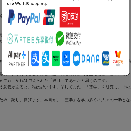
の集大成。
霊的成長へといざなう。
科書。
あったように思います。その目的は、おそらく生まれる前に、霊的世界
霊媒）、そして心霊研究者の第一人者と評される立場にあります。しか
までも、それは与えられた「役目」であったと思うのです。
う意義があると、私は思います。そしてまた、「霊学」を研究し、その
ために記し、捧げます。本書が、「霊学」を学ぶ多くの人々の一助とな