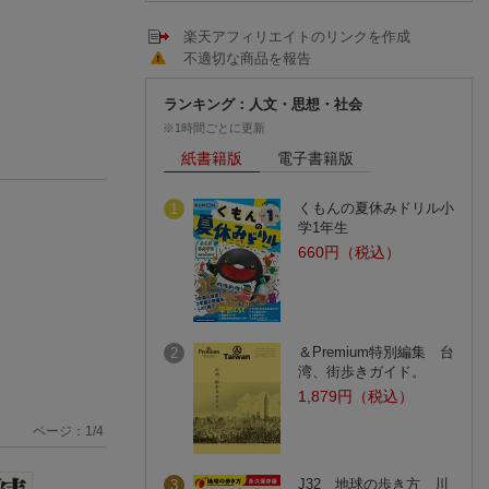
楽天アフィリエイトのリンクを作成
不適切な商品を報告
ランキング：人文・思想・社会
※1時間ごとに更新
紙書籍版
電子書籍版
くもんの夏休みドリル小
1
学1年生
660円（税込）
＆Premium特別編集 台
2
湾、街歩きガイド。
1,879円（税込）
ページ：
1
/
4
J32 地球の歩き方 川
3