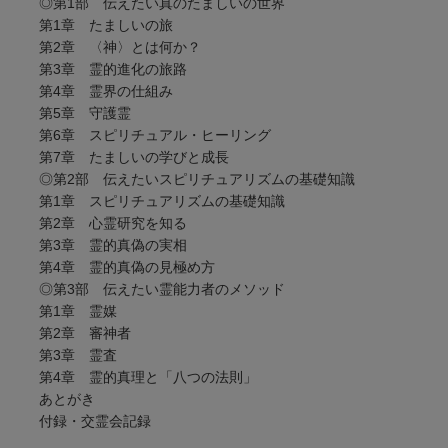
◎第1部 伝えたい真のたましいの世界
第1章 たましいの旅
第2章 〈神〉とは何か？
第3章 霊的進化の旅路
第4章 霊界の仕組み
第5章 守護霊
第6章 スピリチュアル・ヒーリング
第7章 たましいの学びと成長
◎第2部 伝えたいスピリチュアリズムの基礎知識
第1章 スピリチュアリズムの基礎知識
第2章 心霊研究を知る
第3章 霊的真偽の実相
第4章 霊的真偽の見極め方
◎第3部 伝えたい霊能力者のメソッド
第1章 霊媒
第2章 審神者
第3章 霊査
第4章 霊的真理と「八つの法則」
あとがき
付録・交霊会記録