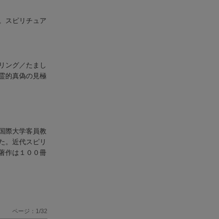
。スピリチュア
リング／たまし
霊的真偽の見極
国際大学客員教
た。近代スピリ
著作は１００冊
ページ：1/32