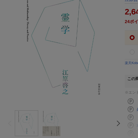
2,6
24
ポ
楽天Ko
この
※エン