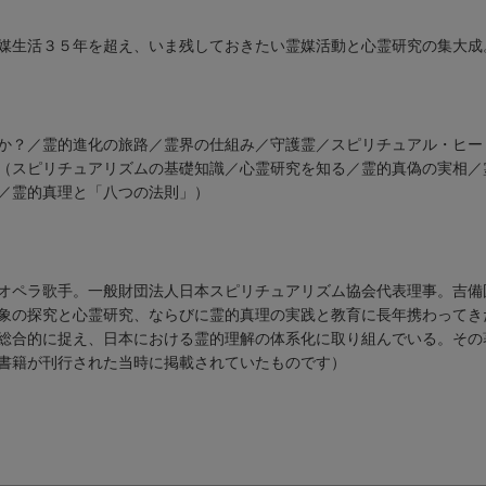
媒生活３５年を超え、いま残しておきたい霊媒活動と心霊研究の集大成
か？／霊的進化の旅路／霊界の仕組み／守護霊／スピリチュアル・ヒー
（スピリチュアリズムの基礎知識／心霊研究を知る／霊的真偽の実相／
／霊的真理と「八つの法則」）
オペラ歌手。一般財団法人日本スピリチュアリズム協会代表理事。吉備
象の探究と心霊研究、ならびに霊的真理の実践と教育に長年携わってき
総合的に捉え、日本における霊的理解の体系化に取り組んでいる。その
書籍が刊行された当時に掲載されていたものです）