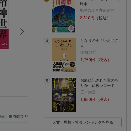
崎市
地球の歩き方編集室
2,310円（税込）
となりの小さいおじさ
4
ん
瀬知 洋司
スピリチュアル・ヒ
この世が危ない!
あの世の歩き方
ーリング
江原 啓之
江原 啓之
1,760円（税込）
ハリー・エドワーズ
(25件)
(33件)
お経に記された宝のあ
5
りか 仏教レコード
三木大雲
1,650円（税込）
在庫あり
税込)
人文・思想・社会ランキングを見る