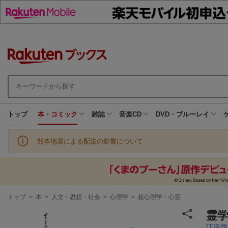
トップ
本・コミック
雑誌
音楽CD
DVD・ブルーレイ
熊本地震による配送の影響について
現
トップ
>
本
>
人文・思想・社会
>
心理学
>
超心理学・心霊
在
地
霊
江原啓