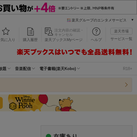
楽天グループのエンタメサービス
本/ゲーム/CD/DVD
注文内容の確認・
楽天市場
キャンセル
楽天ブックス
サービス一覧
お気に入り
購入履歴
楽天ブックスMyページ
ヘルプ
電子書籍
楽天Kobo
雑誌読み放題
楽天マガジン
放題
音楽配信
電子書籍(楽天Kobo)
R18+
音楽配信
楽天ミュージック
動画配信
楽天TV
動画配信ガイド
Rakuten PLAY
無料テレビ
Rチャンネル
チケット
在庫あり