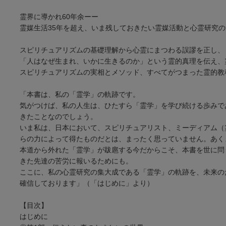
霊界に導かれ60年余ーー
霊媒生活35年を超え、いま残しておきたい霊媒活動と心霊研究
スピリチュアリズムの基礎理解から心霊にまつわる誤謬を正し、
「人はなぜ生まれ、いかに生きるのか」という霊的真理を伝え、
スピリチュアリズムの実相とメソッド、すべてがつまった霊的教
「本書は、私の「霊学」の軌跡です。
気がつけば、私の人生は、ひたすら「霊学」を学び続ける歩みで
きたことなのでしょう。
いま私は、日本において、スピリチュアリスト、ミーディアム（
らの力によって得たものだとは、まったく思っていません。あく
本道から外れた「霊学」が跋扈する今だからこそ、本書を世に問
きた先達の苦労に報いるためにも。
ここに、私の心霊研究の集大成である「霊学」の軌跡を、未来の
確信しております」（「はじめに」より）
【目次】
はじめに