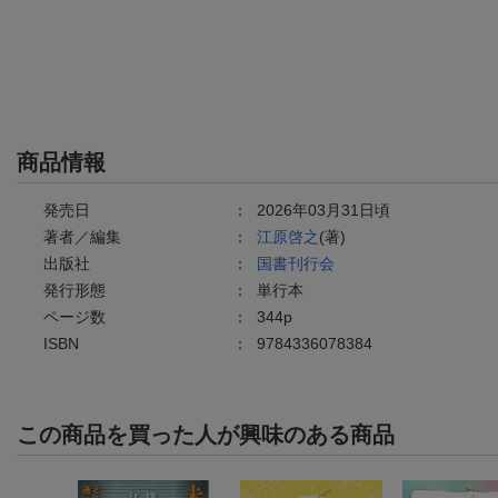
商品情報
発売日
：
2026年03月31日頃
著者／編集
：
江原啓之
(著)
出版社
：
国書刊行会
発行形態
：
単行本
ページ数
：
344p
ISBN
：
9784336078384
この商品を買った人が興味のある商品