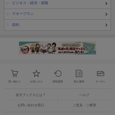
ビジネス・経済・就職
★
『投資をしながら自由に生きる』
★
『世界の富裕層がお金を増やしている方法』
マネープラン
★
『10万円から始める！ 割安成長株で2億円』
★
『割安成長株で2億円 実践テクニック100』
節約
★
『どん底サラリーマンが株式投資で2億円』
★
『【エル式】 米国株投資で1億円』
更新日：2026年07月10日
買い物かご
お気に入り
閲覧履歴
購入履歴
クーポン
楽天ブックスとは？
ヘルプ
お問い合わせ窓口
ご意見・ご要望