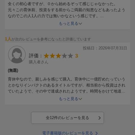
全くの初心者ですが、０から始めるぞって感じじゃなかった。
元々この育休前、投資をする前からご両親の知恵などもあったよう
なのでこの人1人の力では無いかなという感じです。
これを見たら出来るという訳では無いが、買う前に1度書店に行っ
もっと見る
て内容を確認した方が良さそうです。
捉え方次第ですが勘違いしてしまいます。
1人
が次のレビューを参考になったと評価しています
投資の基礎の勉強をしてからこの本を読むのならオススメです。基
礎も知らず全くの初心者となると難しいかもしれません。
投稿日：2026年07月31日
3
評価：
購入者さん
(無題)
育休中なので、親しみを感じて購入。育休中に一億貯めたっていう
とかなりインパクトのあるタイトルですが、相当前から投資はされ
ていたようで、その中で達成されたようです。時間をかけて地道に
投資を続けていく姿勢が試されると改めて感じました。
もっと見る
全12件のレビューを見る
電子書籍版のレビューを見る