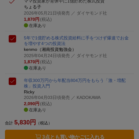
ママ投資家が育休中に1億貯めた株式投資
ちょる子
2026年05月21日頃発売
／ ダイヤモンド社
1,870
円
(税込)
在庫あり
5年で1億貯める株式投資
給料に手をつけず爆速でお金
を増やす4つの投資法
kenmo（湘南投資勉強会）
2025年04月24日頃発売
／ ダイヤモンド社
1,870
円
(税込)
在庫あり
年収300万円から年配当804万円をもらう「激・増配
株」投資入門
Ricky
2026年04月03日頃発売
／ KADOKAWA
2,090
円
(税込)
在庫あり
5,830
円
合計
（税込）
3点とも買い物かごに入れる