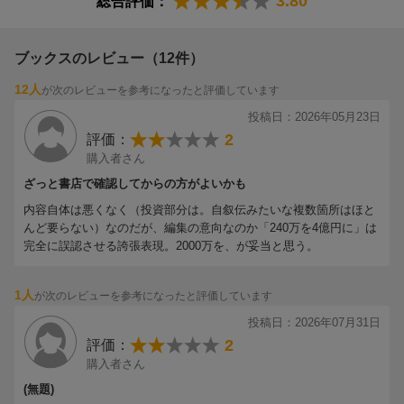
3.80
PART 5 資産1億円突破のロードマップ
総合評価：
身の投資戦略や情報収集術などをSNS等で発信。PR・IR・不動産
〜「240万円」から始める人生逆転のシナリオ
関連の仕事にも携わる。Xでの飾らない発信と、時おり見せる「爆
損芸」も人気を集める。ダイヤモンドZAi、日経マネー、田端大学
ブックスのレビュー（12件）
投資学部、NewsPicks、ラジオNIKKEI、日経CNBC、日経モーニ
12人
が次のレビューを参考になったと評価しています
ングプラスFT、マネーのまなび、投資戦略フェアなど出演・登壇
多数。 X：@kabu_st0ck
投稿日：2026年05月23日
2
評価：
購入者さん
ざっと書店で確認してからの方がよいかも
内容自体は悪くなく（投資部分は。自叙伝みたいな複数箇所はほと
んど要らない）なのだが、編集の意向なのか「240万を4億円に」は
完全に誤認させる誇張表現。2000万を、が妥当と思う。
1人
が次のレビューを参考になったと評価しています
投稿日：2026年07月31日
2
評価：
購入者さん
(無題)