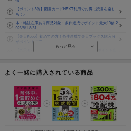
倍
【ポイント3倍】図書カードNEXT利用でお得に読書を楽し
もう♪
本・雑誌在庫あり商品対象！条件達成でポイント最大10倍 2
026/8/1-8/31
【楽天Kobo】初めての方！条件達成で楽天ブックス購入分
がポイント20倍
【楽天モバイルご利用者限定】条件達成で100万ポイント山
分け！
【Rakuten Fashion×楽天ブックス】条件達成で10万ポイン
ト山分け
よく一緒に購入されている商品
【スタンプカード】楽天ポイントもらえる＆抽選で豪華景品
が当たる！
エントリー＆3,000円以上購入で無料データSIM（3GB/月プ
ラン）が当たる！
楽天モバイル紹介キャンペーンの拡散で300円OFFクーポン
進呈