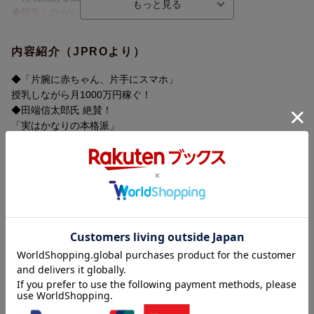
◆授乳しながらスマホでデイトレ!?
240万を資産4億円超に増やした
株式投資で稼ぐ「4つの手順」
内容紹介（JPROより）
1.マクロ環境の理解
世界経済がどっちを向いているかを知る
◆「片腕に赤ちゃん、片手にスマホ」
2.テーマの設定
授乳しながら月1000万円稼ぐ！
最もお金が集まりそうなキーワード（テーマ）を決める
◆田端信太郎氏 絶賛！
3.セクターの選定
「実はかなりの本格派」
テーマに属する業種をリストアップする
◆田中渓氏 推薦！
4.トップ企業の売買
「再現性ある投資思考とルールがわかる！」
業界トップ級の企業を「安いとき（逆張り）」に買う
◆授乳しながらスマホでデイトレ!?
240万を資産4億円超に増やした
育休中に株式投資を本格開始し、
株式投資で稼ぐ「4つの手順」
わずか2年で資産1億円を築き上げた
1マクロ環境の理解
現役ママ投資家・ちょる子氏初の著書。
世界経済がどっちを向いているかを知る
2テーマの設定
元手240万円からスタートし、
最もお金が集まりそうなキーワード（テーマ）を決める
短期のデイトレードと高配当銘柄の長期投資を組み合わせる
3セクターの選定
内容紹介（「BOOK」データベースより）
独自の投資スタイルで資産を増やした軌跡を、
テーマに属する業種をリストアップする
具体的な取引事例やデータとともに紹介します。
4トップ企業の売買
気がついたらいまは資産４億円超！片腕に赤ちゃん、片手にスマ