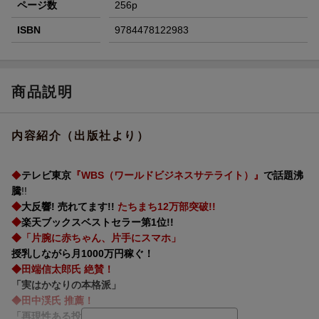
ページ数
256p
ISBN
9784478122983
商品説明
内容紹介（出版社より）
◆
テレビ東京
『WBS（ワールドビジネスサテライト）』
で話題沸
騰
!!
◆
大反響! 売れてます!!
たちまち12万部突破!!
◆
楽天ブックスベストセラー第1位!!
◆「片腕に赤ちゃん、片手にスマホ」
授乳しながら月1000万円稼ぐ！
◆田端信太郎氏 絶賛！
「実はかなりの本格派」
◆田中渓氏 推薦！
「再現性ある投資思考とルールがわかる！」