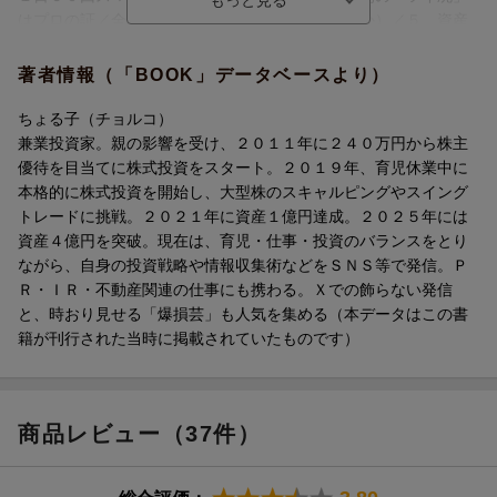
具体的な行動力が身につく1冊！
具体的な投資手法を丁寧に解説。
はプロの証／全体から１割の「玉」を見抜く ほか）／５ 資産
１億円突破のロードマップ〜「２４０万円」から始める人生逆転
【目次】
高配当株の選び方、
のシナリオ（運を認めたうえで、私は「戦略」を語りたい／１０
著者情報（「BOOK」データベースより）
PART1 なぜ私は株で「年収3000万円」を目指したのか？
デイトレで利益を積み重ねるための実践的なテクニック、
００万円までは「投資」より「入金力」で殴れ ほか）
〜実家は富裕層でも「パン1個で1日過ごす」極貧生活
リスク管理の方法、メンタルの保ち方など、
ちょる子（チョルコ）
PART2 普通のママが育休中にデイトレで「1億円」を稼ぐ
忙しいビジネスパーソンや投資初心者が
兼業投資家。親の影響を受け、２０１１年に２４０万円から株主
〜授乳しながらスマホで「日給50万円」
時間がない中でも効率的に
優待を目当てに株式投資をスタート。２０１９年、育児休業中に
PART3 資産4億円に導いた売買テクニック
資産を増やすためのヒントが満載です。
本格的に株式投資を開始し、大型株のスキャルピングやスイング
〜「値がさ」の「大型株」しか買わないワケ
トレードに挑戦。２０２１年に資産１億円達成。２０２５年には
PART4 資産4億円を支えた情報収集術
ちょる子流の等身大の投資術を通して、
資産４億円を突破。現在は、育児・仕事・投資のバランスをとり
〜1日60回スマホで「X」を使い倒す
「私にもできる！」と思える勇気と
ながら、自身の投資戦略や情報収集術などをＳＮＳ等で発信。Ｐ
PART5 資産1億円突破のロードマップ
具体的な行動力が身につく1冊！
Ｒ・ＩＲ・不動産関連の仕事にも携わる。Ｘでの飾らない発信
〜「240万円」から始める人生逆転のシナリオ
PART I なぜ私は株で「年収3000万円」を目指したのか？
と、時おり見せる「爆損芸」も人気を集める（本データはこの書
〜実家は富裕層でも「パン1個で1日過ごす」極貧生活
籍が刊行された当時に掲載されていたものです）
【著者】
PART 2 普通のママが育休中にデイトレで「1億円」を稼ぐ
ちょる子
〜授乳しながらスマホで「日給50万円」
兼業投資家。2児のママ。親の影響を受け、2011年に240万円から
PART 3 資産4億円に導いた売買テクニック
株主優待を目当てに株式投資をスタート。2019年、育児休業中に
〜「値がさ」の「大型株」しか買わないワケ
商品レビュー（37件）
本格的に株式投資を開始し、大型株のスキャルピングやスイング
PART 4 資産4億円を支えた情報収集術
トレードに挑戦。2021年に資産1億円達成。2025年には資産3億円
〜1日60回スマホで「X」を使い倒す
を突破。現在は、育児・仕事・投資のバランスをとりながら、自