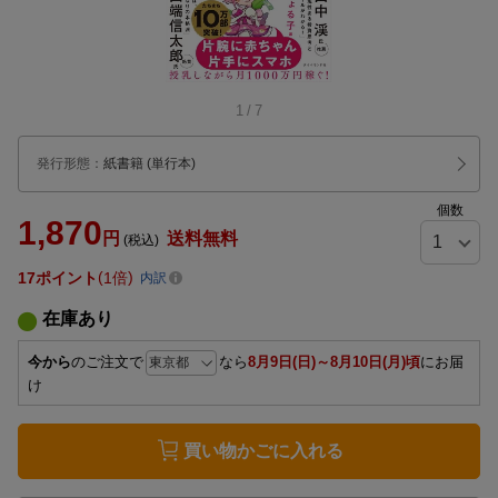
1
/
7
発行形態
：
紙書籍
(単行本)
個数
1,870
円
送料無料
(税込)
17
ポイント
1倍
内訳
在庫あり
今から
のご注文で
なら
8月9日(日)～8月10日(月)頃
にお届
け
買い物かごに入れる