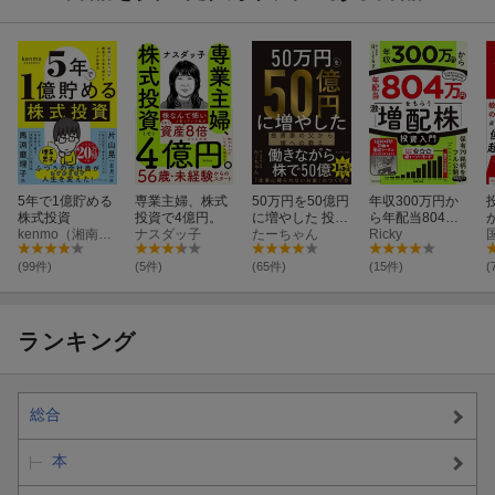
★
『ママ投資家が育休中に1億貯めた株式投資』
★
『89歳、現役トレーダー 大富豪シゲルさんの教え』
5年で1億貯める
専業主婦、株式
50万円を50億円
年収300万円か
株式投資
投資で4億円。
に増やした 投資
ら年配当804万
★
『最後に勝つ投資術 【実践バイブル】』
kenmo（湘南投資勉強会）
ナスダッ子
家の父から娘へ
たーちゃん
円をもらう
Ricky
★
『50万円を50億円に増やした 投資家の父から娘への教え』
の教え
「激・増配株」
投資入門
(99件)
(5件)
(65件)
(15件)
(
★
『5年で1億貯める株式投資』
★
『ほったらかしで年間2000万円入ってくる 超★高配当株 投資入
ランキング
門 』
★
『87歳、現役トレーダー シゲルさんの教え』
★
『貯金40万円が株式投資で4億円』
総合
★
『賢明なる個人投資家への道』
★
『小型株集中投資で1億円』
本
★
『小型株集中投資で1億円【実践バイブル】』
★
『小型株集中投資で1億円 【1問1答】株ドリル』