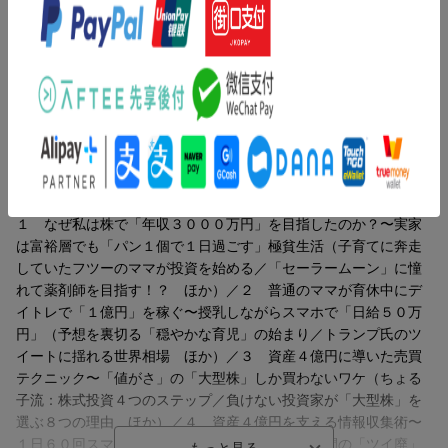
業界トップ級の企業を「安いとき（逆張り）」に買う
ホ。授乳しながら月１０００万円を稼ぐ！資産４億円のママ投資
子育てと両立しながら
家が教える、優良株で稼ぐ「４つの手順」。マクロ環境の理解ー
どのように情報収集を行い、
育休中に株式投資に本格開始し、
世界経済がどっちを向いているかを知る。テーマの設定ー最もお
戦略を立て、実行してきたのか？
わずか2年で資産1億円を築き上げた
金が集まりそうなキーワード（テーマ）を決める。セクターの選
現役ママ投資家・ちょる子氏、待望の初著書！
定ーテーマに属する業種をリストアップする。トップ企業の売買
株式投資を始めたきっかけから、
ー業界トップ級の企業を「安いとき（逆張り）」に買う。
2021年の大きな損失を乗り越え、
元手240万円からスタートし、
億り人に到達するまでの試行錯誤、
短期のデイトレードと
目次（「BOOK」データベースより）
4億円超の資産を築き上げた考え方や
高配当銘柄の長期投資を組み合わせる
具体的な投資手法を丁寧に解説。
独自の投資スタイルで資産を増やした軌跡を、
１ なぜ私は株で「年収３０００万円」を目指したのか？〜実家
具体的な取引事例やデータとともに紹介します。
は富裕層でも「パン１個で１日過ごす」極貧生活（子育てに奔走
高配当株の選び方、
していたフツーのママが投資を始める／「セーラームーン」に憧
デイトレで利益を積み重ねるための実践的なテクニック、
子育てと両立しながら
れて薬剤師を目指す！？ ほか）／２ 普通のママが育休中にデ
リスク管理の方法、メンタルの保ち方など、
どのように情報収集を行い、
イトレで「１億円」を稼ぐ〜授乳しながらスマホで「日給５０万
忙しいビジネスパーソンや投資初心者が
戦略を立て、実行してきたのか？
円」（予想を裏切る「穏やかな育児」の始まり／トランプ氏のツ
時間がない中でも効率的に
イートに揺れる世界相場 ほか）／３ 資産４億円に導いた売買
資産を増やすためのヒントが満載です。
株式投資を始めたきっかけから、
テクニック〜「値がさ」の「大型株」しか買わないワケ（ちょる
2021年の大きな損失を乗り越え、
子流：株式投資４つのステップ／負けない投資家が「大型株」を
ちょる子流の等身大の投資術を通して、
億り人に到達するまでの試行錯誤、
選ぶ８つの理由 ほか）／４ 資産４億円を支える情報収集術〜
「私にもできる！」と思える勇気と
4億円超の資産を築き上げた考え方や
１日６０回スマホで「Ｘ」を使い倒す（１日３時間の「ツイ廃」