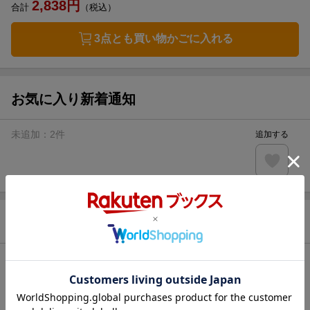
2,838
円
合計
（税込）
3点とも買い物かごに入れる
お気に入り新着通知
未追加：
2
件
追加する
商品情報
発売日
2026年05月15日
著者／編集
お吉川京子
(原案) ,
阿賀直己
(著)