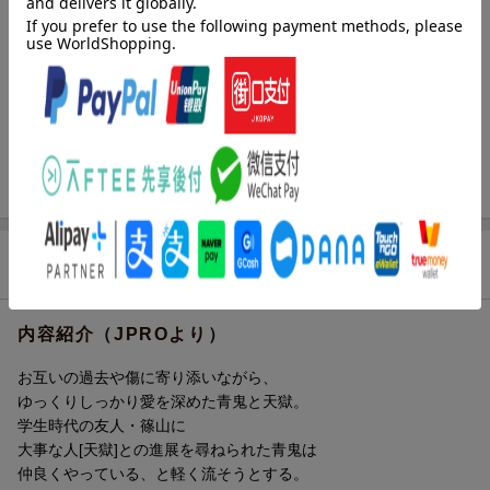
レーベル
バンブーコミックス Qpaコレクション
出版社
竹書房
発行形態
コミック
ページ数
274p
ISBN
9784801989757
商品説明
内容紹介（JPROより）
お互いの過去や傷に寄り添いながら、
ゆっくりしっかり愛を深めた青鬼と天獄。
学生時代の友人・篠山に
大事な人[天獄]との進展を尋ねられた青鬼は
仲良くやっている、と軽く流そうとする。