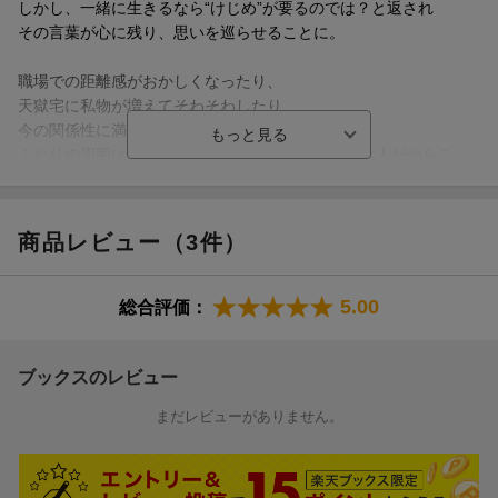
しかし、一緒に生きるなら“けじめ”が要るのでは？と返され
その言葉が心に残り、思いを巡らせることに。
職場での距離感がおかしくなったり、
天獄宅に私物が増えてそわそわしたり……
今の関係性に満足しているはずなのに、
ふたりの周囲はなにかと騒がしく、年齢を重ねた大人だからこ
そ、
“これから”を否が応でも意識させられてーー。
商品レビュー（3件）
お吉川京子・阿賀直己のウルトラタッグが紡ぐ
大人気『鬼天』シリーズ 最新刊！
5.00
総合評価：
恋愛偏差値ゼロのハイスペック保健医×一歩踏み出すオジ教師
大人の恋の示し方
ブックスのレビュー
まだレビューがありません。