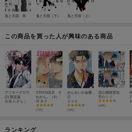
鬼と天国 再
鬼と天国（下）
鬼と天国（上）
この商品を買った人が興味のある商品
アフターグロウ
STAYGOLD そ
せんせいの金曜
恋心開発実況
(2) 限定版
れから。（4）
日
野白ぐり
2
吾瀬 わぎもこ
秀 良子
ダヨオ
(4件)
(7件)
(3件)
ランキング