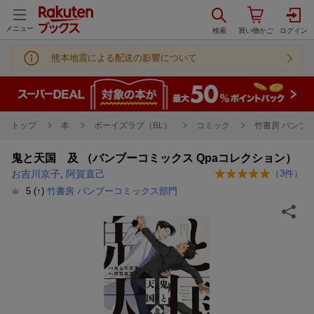
メニュー
熊本地震による配送の影響について
トップ
本
ボーイズラブ（BL）
コミック
竹書房 バンブ
鬼と天国 及 （バンブーコミックス Qpaコレクション）
お吉川京子
,
阿賀直己
（
3
件）
5
(↑)
竹書房 バンブーコミックス部門