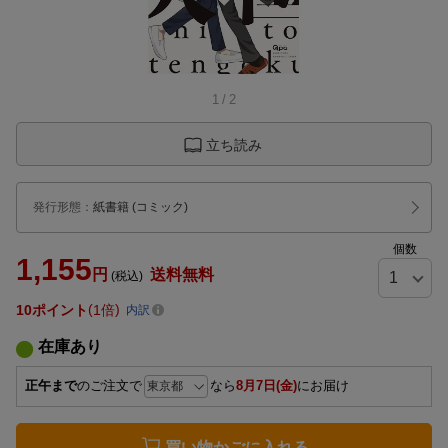
1
/
2
立ち読み
発行形態
：
紙書籍
(コミック)
個数
1,155
円
送料無料
(税込)
10
ポイント
1倍
内訳
在庫あり
正午まで
のご注文で
なら
8月7日(金)
にお届け
買い物かごに入れる