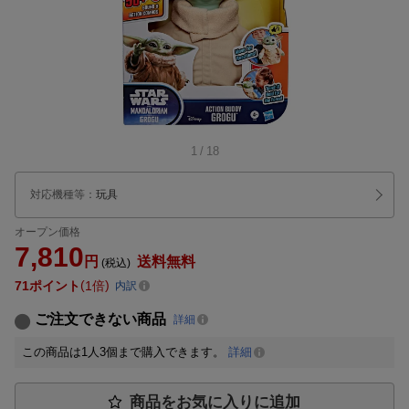
1
/
18
対応機種等
：
玩具
オープン価格
7,810
円
送料無料
(税込)
71
ポイント
1倍
内訳
ご注文できない商品
詳細
この商品は1人3個まで購入できます。
詳細
商品をお気に入りに追加