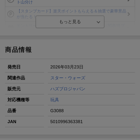
ト山分け
【スタンプカード】楽天ポイントもらえる＆抽選で豪華景品
が当たる！
エントリー＆3,000円以上購入で無料データSIM（3GB/月プ
ラン）が当たる！
楽天モバイル紹介キャンペーンの拡散で300円OFFクーポン
進呈
商品情報
条件達成で楽天限定・宝塚歌劇 宙組貸切公演ペアチケット
が当たる
発売日
2026年03月23日
エントリー＆条件達成で『鬼滅の刃』オリジナルきんちゃく
袋が当たる！
関連作品
スター・ウォーズ
【楽天24】日用品の楽天24と楽天ブックス買いまわりでク
販売元
ハズブロジャパン
ーポン★
対応機種等
玩具
品番
G3088
JAN
5010996363381