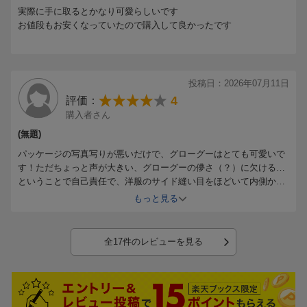
ここは動くと思って購入したので星1つマイナスにしました。
(C)2026 Hasbro. All Rights Reserved.
実際に手に取るとかなり可愛らしいです
50種類以上喋ると表示されていたけれどそんなに話してる？ってち
お値段もお安くなっていたので購入して良かったです
ょっとわからないくらいです。
でも可愛いからそこも許しちゃってます。
【対象年齢】：4才以上
投稿日：2026年07月11日
4
評価：
購入者さん
(無題)
パッケージの写真写りが悪いだけで、グローグーはとても可愛いで
す！ただちょっと声が大きい、グローグーの儚さ（？）に欠ける…
ということで自己責任で、洋服のサイド縫い目をほどいて内側から
本体のスピーカー部分を覆いました。声が小さくなると可愛さ増し
もっと見る
増してす。
手頃なお値段でグローグー迎えられて満足です
全17件のレビューを見る