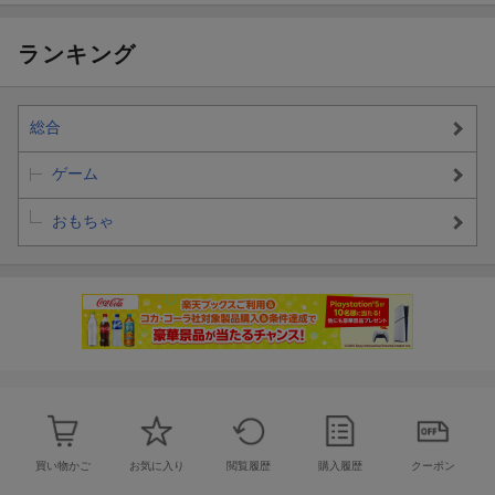
アクションバー
スタンドA
ス マンダロリア
ン レイザー・ク
ランキング
レスト プレイセ
ット 2in1 ビーク
ル＆ 35 cm プレ
イセット アクシ
総合
ョンフィギュ
ア、4 歳以上の
男女共用おもち
ゲーム
ゃ G2841 正規
品
おもちゃ
買い物かご
お気に入り
閲覧履歴
購入履歴
クーポン