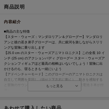
商品説明
内容紹介
■商品の主な特徴
【スター・ウォーズ：マンダロリアン＆グローグー】マンダロリ
アンと彼の若き弟子グローグーは、共に銀河を旅しながらスリリ
ングな冒険に乗り出します
【25.0 cm のスター・ウォーズアニマトロニクス】この全長 10 イ
ンチ (25 cm) のアクションバディ グローグー スター・ウォーズア
クションフィギュアほど最高の相棒はいないでしょう！冒険に出
かけるのも、寝るときも一緒にいよう
【アドベンチャーモード】このグローグーのアニマトロニクスは
自立して周囲を見回し（頭が上下左右に動く）、動きを感知する
と冒険のサウンドエフェクトが鳴ります（単 3 形乾電池 3 本が付
属）
【おやすみモード】長い冒険の一日が終わり、グローグーを寝か
せると目を閉じて、いびきをかいて眠ります。
【50 種類以上の音とアクションの組み合わせ】頭を 1 回または 3
あわせて購入したい商品