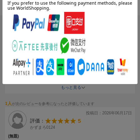
マトロニクス仕様で、やわらかいボディを採用。外でたくさん遊
もちゃ G2841 正規
4.71
総合評価：
んだあとは、グローグーをギュッと抱きしめてあげましょう。他
品
のグローグーやマンダロリアンシリーズのおもちゃもぜひチェッ
クしてみてください。スター・ウォーズファンの方へのギフトに
1人
が次のレビューを参考になったと評価しています
もぴったりです。（各別売。在庫や取扱がないことがありま
投稿日：2026年06月27日
す。）
4
評価：
スター・ウォーズの製品は、Lucasfilm Ltd. のライセンスのもと、
ひろchan163
Hasbro が製造しています。
(無題)
Hasbro およびすべての関連用語は Hasbro の商標です。
ポップアップストア等行った時には欲しいけど高いしなぁ。。。と
13000円台のグローグーを買わずに悩んでいたけど、やはり欲しく
セット内容：フィギュア本体。
て今回こちらも見つけ写真で見た時は顔が微妙、、、と思いつつも
お値段のところで両方を天秤にして悩んでいました。
もっと見る
対象年齢：4 歳以上
注意：安全のために、保護者の方が開封し、梱包材をすぐに捨て
決めた時には公式は売り切れており買えなかったので一か八かと思
1人
てください。
が次のレビューを参考になったと評価しています
いハズプロさんのグローグー購入してみましたが 全く写真とは違い
やわらかい布でやさしく汚れを拭き取ってください。
普通に可愛いグローグーでした。
投稿日：2026年06月17日
強いて言うなら 他の方のレビューにもあった通り洋服が脱げないの
中綿：すべて新素材：ポリエステル繊維
5
評価：
で洗濯できないのと 手がぬいぐるみの手なのでグローグー自ら動か
電池の情報：1.5 V 単 3 形電池 3 本付属。
かずまろ0124
ないということ。
パトゥって言ってくれるのかと思ったけど言わないところ。
(無題)
(C)&(TM) Lucasfilm Ltd.