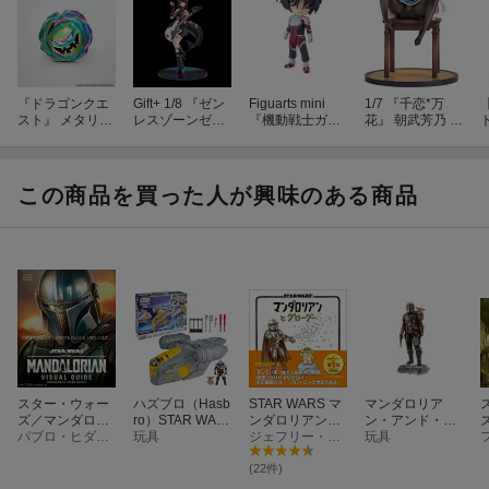
『ドラゴンクエ
Gift+ 1/8 『ゼン
Figuarts mini
1/7 『千恋*万
スト』 メタリッ
レスゾーンゼ
『機動戦士ガン
花』 朝武芳乃 制
クモンスターズ
ロ』 エレン・ジ
ダムSEED DES
服獣耳Ver. (塗装
ギャラリー オー
ョー 華やぐ遊歩
TINY』 シン・ア
済み完成品フィ
ロラウンダー
Ver. (フィギュ
スカ (塗装済み
ギュア)
(フィギュア)
ア)
可動フィギュア)
この商品を買った人が興味のある商品
スター・ウォー
ハズブロ（Hasb
STAR WARS マ
マンダロリア
ズ／マンダロリ
ro）STAR WAR
ンダロリアンと
ン・アンド・グ
アン公式ビジュ
パブロ・ヒダルゴ
S スター・ウォ
玩具
グローグー
ジェフリー・ブラウン
ローグー マン
玩具
アルガイド
ーズ／マンダロ
ダロリアン・ア
リアン・アン
ンド・グローグ
(22件)
ド・グローグー
ー/BIGアクリル