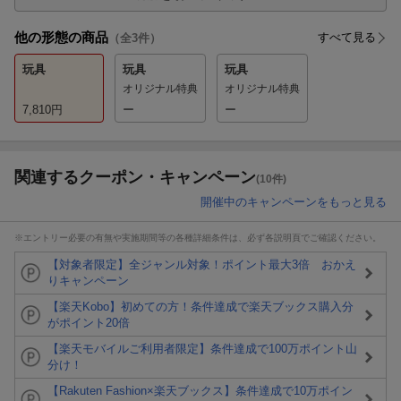
他の形態の商品
すべて見る
（全
3
件）
玩具
玩具
玩具
オリジナル特典
オリジナル特典
7,810
円
ー
ー
関連するクーポン・キャンペーン
(10件)
開催中のキャンペーンをもっと見る
※エントリー必要の有無や実施期間等の各種詳細条件は、必ず各説明頁でご確認ください。
【対象者限定】全ジャンル対象！ポイント最大3倍 おかえ
りキャンペーン
【楽天Kobo】初めての方！条件達成で楽天ブックス購入分
がポイント20倍
【楽天モバイルご利用者限定】条件達成で100万ポイント山
分け！
【Rakuten Fashion×楽天ブックス】条件達成で10万ポイン