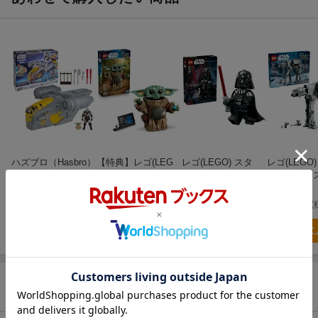
回連続で押すと、50 種類以上の（頭部を長押ししたときのフォー
スモード音を含む）サウンドとアクションが連動します
【ギュッと抱きしめたくなる】やわらかなボディ、ローブ、柔ら
かい耳を持つグローグーは、抱き心地最高のおもちゃです
【あらゆるファンに贈るグローグーアイテム】グローグー＆マン
ダロリアンのおもちゃをもっとたくさん探して、グローグーコレ
クションアイテムの銀河を広げよう。 スター・ウォーズのおもち
ゃは 4 歳以上のお子様へのホリデーギフト、クリスマスプレゼン
ト、誕生日プレゼントに最適です（別売。在庫がない場合があり
ます）
ハズブロ（Hasbro）
【特典】レゴ(LEG
レゴ(LEGO) スタ
レゴ(LEGO
STAR WARS スタ
O) スター・ウォー
ー・ウォーズ ダー
ー・ウォーズ
■商品説明
LEGO
LEGO
LEGO
ー・ウォーズ／マン
ハズブロジャパン
ズ グローグー(TM)
ス・ベイダー(TM)
軍残存勢力 I
「スター・ウォーズ／マンダロリアン・アンド・グローグー アク
ダロリアン・アン
（マンダロリアンの
デラックスミニフィ
載 AT-AT 75
19,782
円
15,283
円
27,980
円
(税込)
(税込)
(
11,442
円
(税込)
ションバディ グローグー」で、壮大な冒険へ出発しよう！子ども
ド・グローグー ア
弟子） 75446 おも
ギュア 75461 おも
もちゃ 玩具
から大人まで楽しめるインタラクティブトイです。計50種類以上
クションバース マ
ちゃ 玩具 プレゼン
ちゃ 玩具 プレゼン
ント 10歳 1
かごに入れる
かごに入れる
かごに入れる
かごに
ンダロリアン レイ
ト 10歳 11歳 12歳
ト 10歳 11歳 12歳
のサウンド＆動きのコンボを搭載し、アクション満載の冒険ごっ
ザー・クレスト プ
(レゴ(R)スター・ウ
こはもちろん、寄り添って一緒に眠ることもできます。グローグ
レイセット 2in1 ビ
ォーズ(TM) ペンケ
ーの頭を押すと、頭を動かしたり、目を閉じたり、かわいらしい
ークル＆ 35 cm プ
ース)
商品レビュー
サウンドを鳴らしたり、さまざまなリアクションが楽しめます。
レイセット アクシ
ョンフィギュア、4
全高約10インチ（約25cm）のスター・ウォーズ ぬいぐるみアニ
歳以上の男女共用お