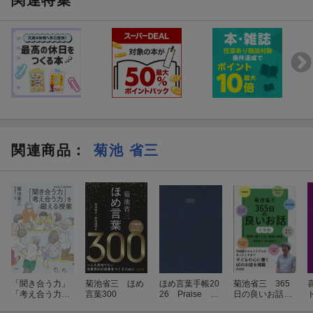
関連特集
「現実は違った」と絶望している先生や、子育てに疲弊している親
御さんにこそ読んでほしい。うまくいかない日があっても、子ども
たちの未来を信じて微笑めるようになる。そんな日々の「彩り」
を、この本は取り戻してくれます。
関連商品
：
菊池 省三
「聞き合う力」
菊池省三 ほめ
ほめ言葉手帳20
菊池省三 365
「考え合う力」
言葉300
26 Praise Di
日の良いお話
を鍛える授業
ary 2026
小学校 教師の