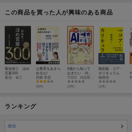
語りで紡ぐ最高
の教室
この商品を買った人が興味のある商品
菊池省三 ほめ
公教育をあきら
9歳から知って
復刻版 コア・
言葉300
めるな!
おきたい AIを
カリキュラム
菊池 省三
西郷 孝彦
味方につける方
TOSS AI活⽤教育研究会
梅根悟
法
(5件)
(2件)
(1件)
ランキング
総合