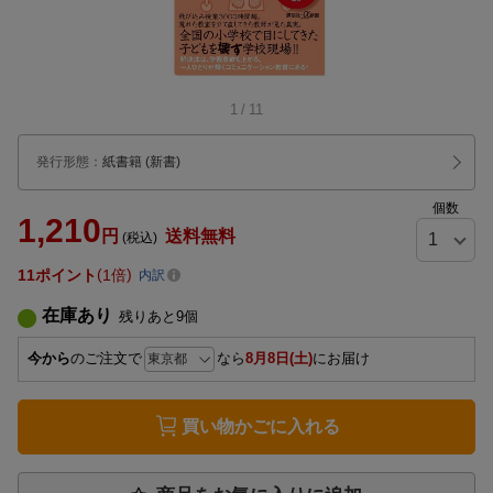
1
/
11
発行形態
：
紙書籍
(新書)
個数
1,210
円
送料無料
(税込)
11
ポイント
1倍
内訳
在庫あり
残りあと
9
個
今から
のご注文で
なら
8月8日(土)
にお届け
買い物かごに入れる