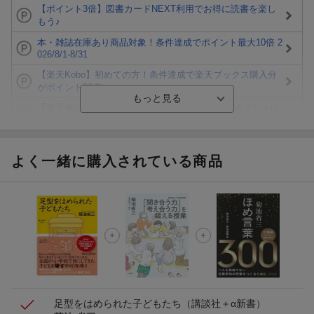
【ポイント3倍】図書カードNEXT利用でお得に読書を楽し
もう♪
本・雑誌在庫あり商品対象！条件達成でポイント最大10倍 2
026/8/1-8/31
【楽天Kobo】初めての方！条件達成で楽天ブックス購入分
がポイント20倍
【楽天モバイルご利用者限定】条件達成で100万ポイント山
分け！
【Rakuten Fashion×楽天ブックス】条件達成で10万ポイン
ト山分け
よく一緒に購入されている商品
【スタンプカード】楽天ポイントもらえる＆抽選で豪華景品
が当たる！
楽天モバイル紹介キャンペーンの拡散で300円OFFクーポン
進呈
条件達成で楽天限定・宝塚歌劇 宙組貸切公演ペアチケット
が当たる
足型をはめられた子どもたち
（講談社＋α新書）