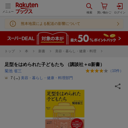
メニュー
熊本地震による配送の影響について
トップ
本
新書
美容・暮らし・健康・料理
足型をはめられた子どもたち （講談社＋α新書）
菊池 省三
（
10
件）
7
(→)
美容・暮らし・健康・料理部門