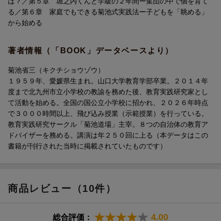
は？／第５章 堀之内くんと学級の２年間ー集団の中で個を育て
る「ほめ方」や「叱り方」「語彙の増やし方」「考える力のつけ
る／第６章 家庭でもできる菊池式実践法ー子どもを「眺める」
方」など、子どもを社会に送り出すために、家庭でできる実践法
から始める
をお伝えします。
著者情報（「BOOK」データベースより）
第1章 足型をはめられた子どもたちーー学校における教育虐待
第2章 なぜ、コミュニケーション教育で子どもは成長するのか
菊池省三（キクチショウゾウ）
第3章 今風と昔風の学級崩壊ーー立て直し請負人による飛び込み
１９５９年、愛媛県生まれ。山口大学教育学部卒業。２０１４年
授業
度まで北九州市立小学校の教諭を務めた後、教育実践研究家とし
第4章 コミュニケーション科の学びとは？ その効果とは？
て活動を始める。全国の国公立小学校に招かれ、２０２６年時点
第5章 堀之内くんと学級の2年間ーー集団の中で個を育てる
で３０００時間以上、飛び込み授業（示範授業）を行っている。
第6章 家庭でもできる菊池式実践法ーー子どもを「眺める」から
教育実践研究サークル「菊池道場」主宰。８つの自治体の教育ア
始める
ドバイザーを務める。講演は年２５０回に上る（本データはこの
書籍が刊行された当時に掲載されていたものです）
商品レビュー（10件）
4.00
総合評価：