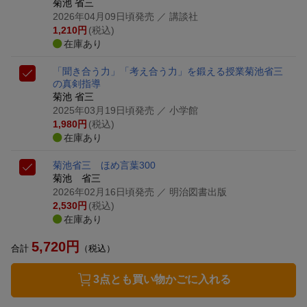
菊池 省三
2026年04月09日頃発売
／ 講談社
1,210
円
(税込)
在庫あり
「聞き合う力」「考え合う力」を鍛える授業
菊池省三
の真剣指導
菊池 省三
2025年03月19日頃発売
／ 小学館
1,980
円
(税込)
在庫あり
菊池省三 ほめ言葉300
菊池 省三
2026年02月16日頃発売
／ 明治図書出版
2,530
円
(税込)
在庫あり
5,720
円
合計
（税込）
3点とも買い物かごに入れる