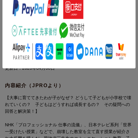
更新日：2026年04月08日
内容紹介（JPROより）
【大事に育ててきたわが子がなぜ？ どうして子どもが小学校で壊
れていくの？ 子どもはどうすれば成長するの？ その疑問への
回答と解決策！】
NHK「プロフェッショナル 仕事の流儀」、日本テレビ系列「世界
一受けたい授業」などで、崩壊した教室を立て直す授業が紹介さ