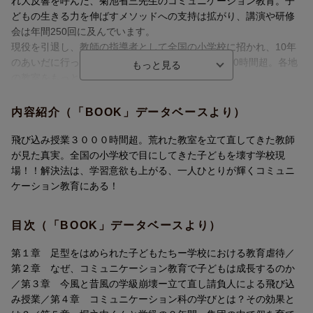
れ大反響を呼んだ、菊池省三先生のコミュニケーション教育。子
どもの生きる力を伸ばすメソッドへの支持は拡がり、講演や研修
会は年間250回に及んでいます。
現役を引退し、教師の指導者として全国の小学校に招かれ、10年
のあいだに行った飛び込み授業（示範授業）は3000時間超。各地
の教室をもっともよく知る教育者です。
そこで出合ったのが「机の下の足型」に代表される子どもを「型
にはめる教育」。
内容紹介（「BOOK」データベースより）
今子どもたちの現状は、不登校が44人に1人、暴力行為やいじめも
過去最多。一方の教師も、精神疾患で休職する人数が過去最多を
飛び込み授業３０００時間超。荒れた教室を立て直してきた教師
更新し、なり手不足が進んでいます。
が見た真実。全国の小学校で目にしてきた子どもを壊す学校現
場！！解決法は、学習意欲も上がる、一人ひとりが輝くコミュニ
子どもの98％が通う公立小学校で、学習意欲を上げさせたり、事
ケーション教育にある！
態を改善させたりするために対症療法として行ってしまいがちな
「型にはめる」教育が、悪いサイクルとなっています。
目次（「BOOK」データベースより）
本書では、公立小学校の現状を知っていただき、その解決策とし
第１章 足型をはめられた子どもたちー学校における教育虐待／
て荒れた子どもたちを変えてきた菊池先生のコミュニケーション
第２章 なぜ、コミュニケーション教育で子どもは成長するのか
教育を紹介。たとえば学習意欲は、型にはめなくても、子どもの
／第３章 今風と昔風の学級崩壊ー立て直し請負人による飛び込
内面が成長すれば増すことがよくわかります。
み授業／第４章 コミュニケーション科の学びとは？その効果と
保護者のみなさんにとっても、子育てについての認識が180度変わ