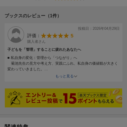
ブックスのレビュー（1件）
投稿日：2026年04月29日
5
評価：
購入者さん
子どもを「管理」することに疲れたあなたへ
■ 私自身の変化：管理から「つながり」へ
菊池先生の見方や考え方、実践にふれ、私自身の価値観が大きく
変わっていきました。
以前の私は「教師や親が子どもを導き、徹底的に管理すべきだ」
もっと見る
という呪縛に縛られていました。しかし、本書が説くのは「子ども
と子ども、子どもと社会をつなぐ」こと。
これは単なる教育メソッドではなく、アドラーの言う「共同体感
覚」にも通じる、人が幸せに生きるためのコミュニケーションの本
質です。
教師、保護者、子ども、社会全体のウェルビーイングにつながる
考え方が根底にある一冊です。
■ 最後に