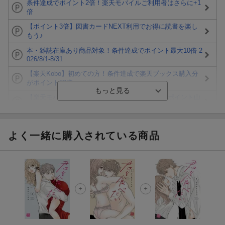
条件達成でポイント2倍！楽天モバイルご利用者はさらに+1
倍
【ポイント3倍】図書カードNEXT利用でお得に読書を楽し
もう♪
本・雑誌在庫あり商品対象！条件達成でポイント最大10倍 2
026/8/1-8/31
【楽天Kobo】初めての方！条件達成で楽天ブックス購入分
がポイント20倍
【楽天モバイルご利用者限定】条件達成で100万ポイント山
分け！
【Rakuten Fashion×楽天ブックス】条件達成で10万ポイン
ト山分け
よく一緒に購入されている商品
【スタンプカード】楽天ポイントもらえる＆抽選で豪華景品
が当たる！
エントリー＆3,000円以上購入で無料データSIM（3GB/月プ
ラン）が当たる！
楽天モバイル紹介キャンペーンの拡散で300円OFFクーポン
進呈