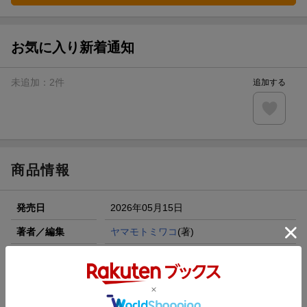
お気に入り新着通知
未追加：
2
件
追加する
商品情報
発売日
2026年05月15日
著者／編集
ヤマモトミワコ
(著)
シリーズ
君を食べたい
レーベル
MIU恋愛MAXCOMICS
出版社
秋田書店