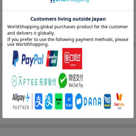
発行形態
コミック
ページ数
192p
ISBN
9784253013604
商品説明
内容紹介（JPROより）
【単行本限定おまけまんがも収録!!】恋野課長と野乃香は初めての
温泉旅行を満喫して、幸せいっぱい！ しかし恋野課長がなぜつ
きあってくれてるのか不安になる野乃香だけど、ついにそのきっ
かけが明らかにーー！さらに単行本でしか読めない限定おまけま
んがも収録されてます!!