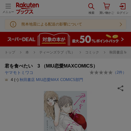
メニュー
熊本地震による配送の影響について
トップ
本
ティーンズラブ（TL）
コミック
秋田書店 MIU
君を食べたい 3 （MIU恋愛MAXCOMICS）
ヤマモトミワコ
（
2
件）
4
(↑)
秋田書店 MIU恋愛MAX COMICS部門