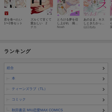
君を食べたい
ズルくて甘くて
とろける夢を召
あのまま、キス
1〜2巻セット
愛おしい 2
し上がれ 拗ら
しときたかっ
チカ
せ同人作家と落
Noah
た 2
山口ねね
ちこぼれ夢魔の
凸凹レッスン
ランキング
総合
本
ティーンズラブ（TL）
コミック
秋田書店 MIU恋愛MAX COMICS