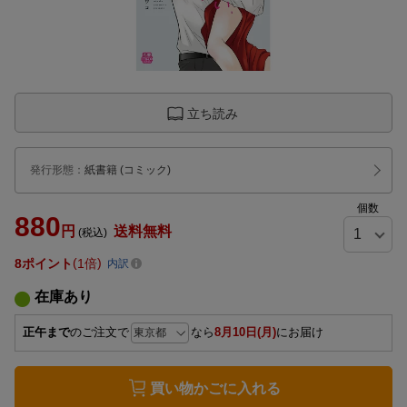
立ち読み
発行形態
：
紙書籍
(コミック)
個数
880
円
送料無料
(税込)
8
ポイント
1倍
内訳
在庫あり
正午まで
のご注文で
なら
8月10日(月)
にお届け
買い物かごに入れる