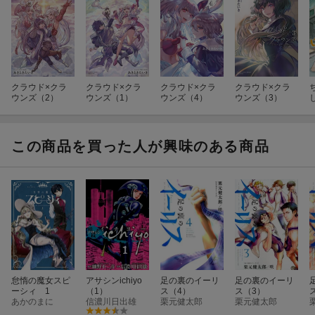
クラウド×クラ
クラウド×クラ
クラウド×クラ
クラウド×クラ
ウンズ（2）
ウンズ（1）
ウンズ（4）
ウンズ（3）
この商品を買った人が興味のある商品
怠惰の魔女スピ
アサシンichiyo
足の裏のイーリ
足の裏のイーリ
ーシィ 1
（1）
ス（4）
ス（3）
あかのまに
信濃川日出雄
栗元健太郎
栗元健太郎