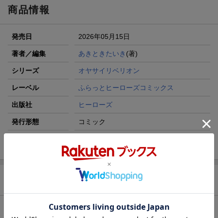
商品情報
発売日
2026年05月15日
著者／編集
あきときたいき
(著)
シリーズ
オヤサイリベリオン
レーベル
ふらっとヒーローズコミックス
出版社
ヒーローズ
発行形態
コミック
ISBN
9784868051817
商品説明
内容紹介（出版社より）