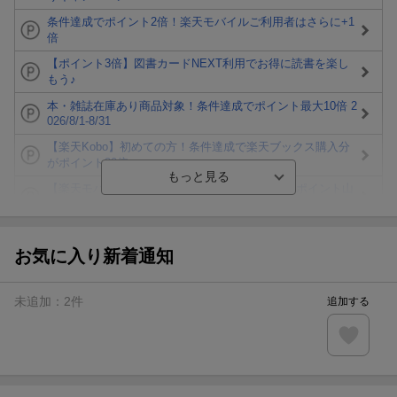
条件達成でポイント2倍！楽天モバイルご利用者はさらに+1
倍
【ポイント3倍】図書カードNEXT利用でお得に読書を楽し
もう♪
本・雑誌在庫あり商品対象！条件達成でポイント最大10倍 2
026/8/1-8/31
【楽天Kobo】初めての方！条件達成で楽天ブックス購入分
がポイント20倍
【楽天モバイルご利用者限定】条件達成で100万ポイント山
分け！
【Rakuten Fashion×楽天ブックス】条件達成で10万ポイン
ト山分け
お気に入り新着通知
【スタンプカード】楽天ポイントもらえる＆抽選で豪華景品
が当たる！
未追加：
2
件
追加する
エントリー＆3,000円以上購入で無料データSIM（3GB/月プ
ラン）が当たる！
楽天モバイル紹介キャンペーンの拡散で300円OFFクーポン
進呈