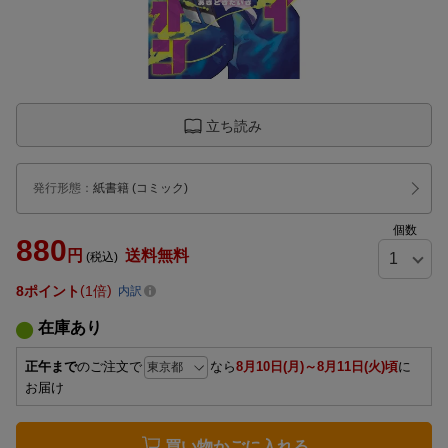
立ち読み
発行形態
：
紙書籍
(コミック)
個数
880
円
送料無料
(税込)
8
ポイント
1倍
内訳
在庫あり
正午まで
のご注文で
なら
8月10日(月)～8月11日(火)頃
に
お届け
買い物かごに入れる