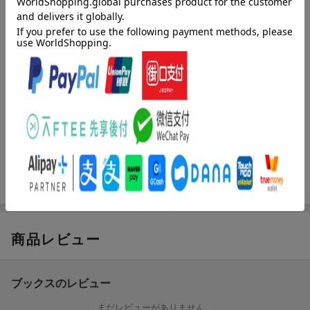
村を燃やされたナスは復讐を誓う。
ここは野菜たちの国・採菜国。
ナスが暮らす茄子天村は祭りの準備で賑わっていた。
だがその日、土掘りから戻った村の守護役・なななが目にしたの
は、
燃え落ちる家々と黒焦げになった仲間の姿だった…。
生き残ったのは、なななただひとり。
いったい誰が村を襲撃したのか。なぜナスが狙われたのかーー。
「奪われたから、奪うまでだ。」
スカッと野菜汁が飛び散る、シュールな復讐アクション開幕！
更新日：2026年05月13日
商品レビュー
ブックスのレビュー
まだレビューがありません。