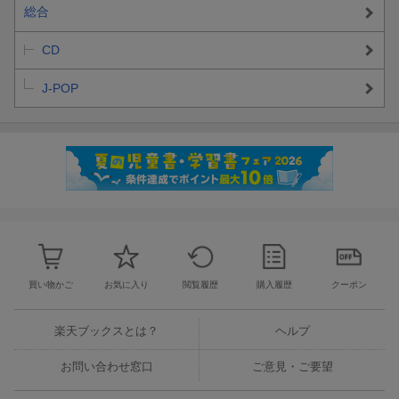
※受付終了時間を超えての参加券の使用は各レーンでまとめての
総合
ご使用をお願いいたします。
CD
■応募方法
イベント参加対象商品 1次受付：4月3日(金)20:00〜4月6日(月)23:
J-POP
59
※シリアルの配布は楽天ブックスよりメールにて4月9日（木）を
予定しております。
※応募状況に応じて、2次受付／当日受付を実施予定となります。
※販売状況により、当日のみ予約可能なカートをご案内する可能
性がございます。
※お一人様各部各メンバー1セットのみご予約いただけます。(同
一メンバーでも別部であればお申込み可能) また、オンライン販売
の関係上、注文システムの条件判断により同一人物によるご注文
とみなされた場合、ご購入いただけない可能性がございますの
買い物かご
お気に入り
閲覧履歴
購入履歴
クーポン
で、あらかじめご了承ください。
楽天ブックスとは？
ヘルプ
【イベント参加対象商品】
●CUTIE STREET
お問い合わせ窓口
ご意見・ご要望
2026年5月27日(水)発売
CUTIE STREET 3rdシングル『タイトル未定』 通常盤(KLC-9001