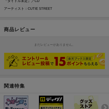
『タイトル未定』／CD
イベント概要
アーティスト：CUTIE STREET
■開催日程
2026年4月12日(日)
■開催会場
商品レビュー
幕張メッセ10ホール
■イベント内容
まだレビューがありません。
CUTIE STREET：メンバー個別2ショットチェキ撮影会／メンバ
ー個別プリントチェキお渡し会
※特典会参加の際、お客様のマスク着用が必須となりますので、
予めお客様ご自身でマスクをご準備・お持ち込みいただくようお
願いいたします。
■メンバー参加スケジュール
関連特集
※参加メンバーおよび参加スケジュールは急遽変更となる場合が