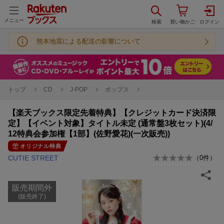
メニュー
熊本地震による配送の影響について
トップ
CD
J-POP
ポップス
【楽天ブックス限定先着特典】【クレジットカード決済限
定】【イベント対象】タイトル未定 (通常盤3枚セット)(4/
12特典会参加権【1部】(佐野愛花)(一次販売))
オリジナル特典
CUTIE STREET
（
0
件）
販売期間外
(販売終了)