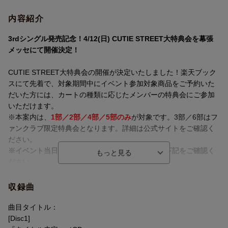
内容紹介
3rdシングル発売記念！4/12(日) CUTIE STREET大特典会を幕張
メッセにて開催決定！
CUTIE STREET大特典会の開催が決定いたしました！楽天ブック
スにて先着で、対象期間中にイベント参加対象商品をご予約いた
だいた方には、カートの種類に応じたメンバーの特典会にご参加
いただけます。
※本案内は、
1部／2部／4部／5部のみ
が対象です。3部／6部はフ
ァンクラブ限定特典会となります。詳細は公式サイトをご確認く
ださい。
※イベント当日には本人確認を行います。詳細は下記をご確認く
ださい。
※転売などの悪質な不正が確認された場合、当日のイベントの参
加禁止、今後一切のイベントの参加禁止措置を取らせていただき
収録曲
ます。
※参加権利の譲渡・転売・交換・代理購入はご家族、ご友人、第
曲目タイトル：
三者など、いかなる場合におきましても固くお断りいたします。
[Disc1]