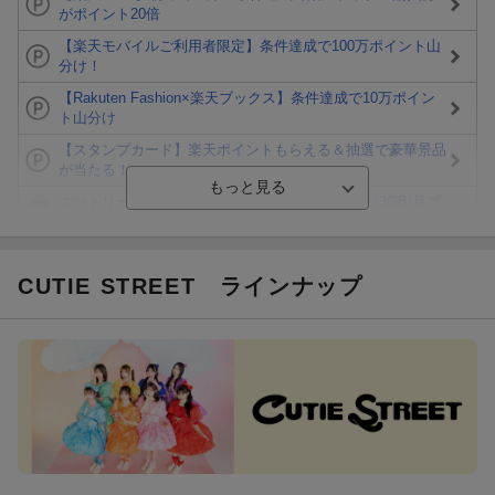
がポイント20倍
【楽天モバイルご利用者限定】条件達成で100万ポイント山
分け！
【Rakuten Fashion×楽天ブックス】条件達成で10万ポイン
ト山分け
【スタンプカード】楽天ポイントもらえる＆抽選で豪華景品
が当たる！
エントリー＆3,000円以上購入で無料データSIM（3GB/月プ
ラン）が当たる！
楽天モバイル紹介キャンペーンの拡散で300円OFFクーポン
進呈
CUTIE STREET
ラインナップ
条件達成で楽天限定・宝塚歌劇 宙組貸切公演ペアチケット
が当たる
エントリー＆条件達成で『鬼滅の刃』オリジナルきんちゃく
袋が当たる！
【楽天24】日用品の楽天24と楽天ブックス買いまわりでク
ーポン★