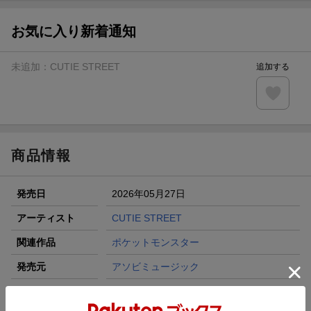
お気に入り新着通知
未追加：
CUTIE STREET
追加する
商品情報
発売日
2026年05月27日
アーティスト
CUTIE STREET
関連作品
ポケットモンスター
発売元
アソビミュージック
ディスク枚数
3枚(CD3枚)