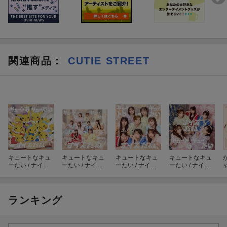
ございます。
＜第1部＞ 2ショットチェキ撮影会 10:00〜11:00 (受付開始9:45
／受付終了10:40)
＜第2部＞ プリントチェキお渡し会 11:20〜12:20 (受付開始11:
05／受付終了12:00)
関連商品
：
CUTIE STREET
＜第4部＞ プリントチェキお渡し会 15:00〜16:00 (受付開始14:
45／受付終了15:40)
＜第5部＞ プリントチェキお渡し会 16:30〜17:30 (受付開始16:
15／受付終了17:10)
※第3部／6部はCUTIE STREETファンクラブ有料会員の方限定、
抽選でご参加いただける特典会となります。本案内での販売はご
ざいませんので、予めご了承ください。
※受付開始時間は各部の開始時間の15分前から、受付終了時間は
各部の終了時間の20分前で予定しております。
キュートなキュ
キュートなキュ
キュートなキュ
キュートなキュ
※同一メンバー、同一時間帯で参加権利を複数お持ちの場合は各
ーたい / ナイス
ーたい / ナイス
ーたい / ナイス
ーたい / ナイス
部でのまとめ出し可能時間を設定させていただきます。
だね (アニポケ×
だね (初回限定
だね (通常盤)
だね (STREET
きゅーすと盤)
盤 CD＋豪華ブ
盤)
※各部の開始時間から15分間は3回分までのまとめ出しが可能とな
ックレット)
ります。
ランキング
※各部の開始時間から15分以降は15回分までのまとめ出しが可能
となります。