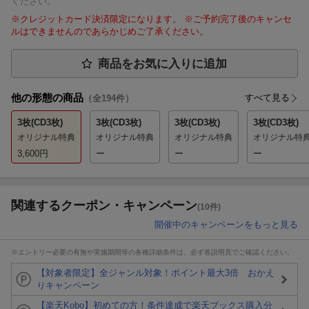
ください。
※クレジットカード決済限定になります。 ※ご予約完了後のキャンセ
ルはできませんのであらかじめご了承ください。
商品をお気に入りに追加
他の形態の商品
すべて見る
（全
194
件）
3枚(CD3枚)
3枚(CD3枚)
3枚(CD3枚)
3枚(CD3枚)
オリジナル特典
オリジナル特典
オリジナル特典
オリジナル特
3,600
円
ー
ー
ー
関連するクーポン・キャンペーン
(10件)
開催中のキャンペーンをもっと見る
※エントリー必要の有無や実施期間等の各種詳細条件は、必ず各説明頁でご確認ください。
【対象者限定】全ジャンル対象！ポイント最大3倍 おかえ
りキャンペーン
【楽天Kobo】初めての方！条件達成で楽天ブックス購入分