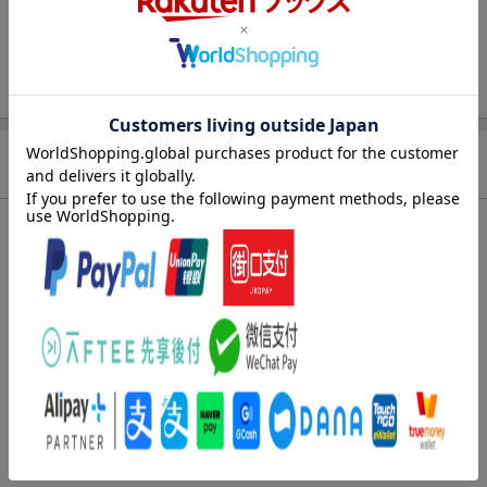
インストアコード
2100014863467
販売元
(株)ソニー・ミュージックソリューション
ズ
総曲数
ー(シングル)
収録時間
ー
商品説明
品番
KLC-90011
※ご注文後にお客様にて商品のキャンセルはできません。
特典情報
※数量に限りがございます。お早めにご注文ください。無くなり次第、当ペ
ージ上で終了告知をさせていただきます。
楽天ブックス限定先着特典
オリジナル特典
4/12特典会参加権【1部】(佐野愛花)(一次販売)