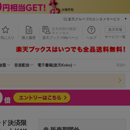
楽天グループのエンタメサービス
本/ゲーム/CD/DVD
注文内容の確認・
楽天市場
キャンセル
楽天ブックス
サービス一覧
お気に入り
購入履歴
楽天ブックスMyページ
ヘルプ
電子書籍
楽天Kobo
雑誌読み放題
楽天マガジン
放題
音楽配信
電子書籍(楽天Kobo)
R18+
音楽配信
楽天ミュージック
動画配信
楽天TV
動画配信ガイド
Rakuten PLAY
無料テレビ
Rチャンネル
ード決済限
チケット
販売期間外