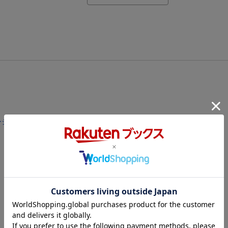
エントリー＆3,000円以上購入で無料データSIM（3GB/月プラン）が当たる！
楽天モバイル紹介キャンペーンの拡散で300円OFFクーポン進呈
条件達成で楽天限定・宝塚歌劇 宙組貸切公演ペアチケットが当たる
エントリー＆条件達成で『鬼滅の刃』オリジナルきんちゃく袋が当たる！
【楽天24】日用品の楽天24と楽天ブックス買いまわりでクーポン★
ーションズ