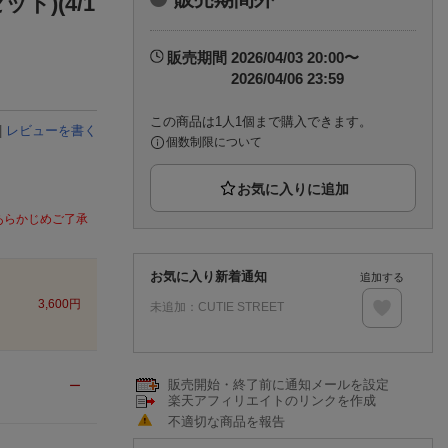
ト)(4/1
楽天チケット
エンタメニュース
推し楽
販売期間
2026/04/03 20:00〜
2026/04/06 23:59
この商品は1人1個まで購入できます。
|
レビューを書く
個数制限について
あらかじめご了承
お気に入り新着通知
追加する
3,600
円
未追加：
CUTIE STREET
販売開始・終了前に通知メールを設定
ー
楽天アフィリエイトのリンクを作成
不適切な商品を報告