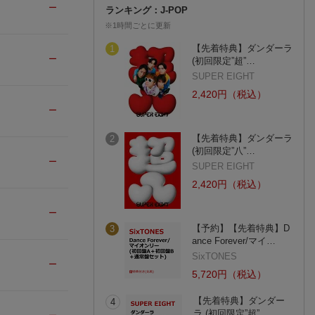
ー
ランキング：J-POP
※1時間ごとに更新
【先着特典】ダンダーラ
1
ー
(初回限定”超”…
SUPER EIGHT
2,420円（税込）
ー
【先着特典】ダンダーラ
2
(初回限定”八”…
ー
SUPER EIGHT
2,420円（税込）
ー
【予約】【先着特典】D
3
ance Forever/マイ…
SixTONES
ー
5,720円（税込）
【先着特典】ダンダー
4
ラ (初回限定”超”…