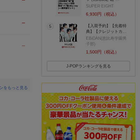
ー
SUPER EIGHT
6,930円（税込）
ー
【入荷予約】【先着特
5
典】【クレジットカ…
EBiDAN(恵比寿学園男
子部)
ー
1,500円（税込）
J-POPランキングを見る
ンをもっと見る
。