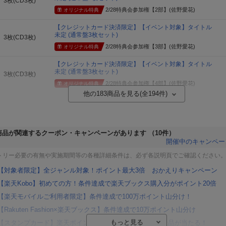
3枚(CD3枚)
2/28特典会参加権【2部】(佐野愛花)
オリジナル特典
【クレジットカード決済限定】【イベント対象】タイトル
未定 (通常盤3枚セット)
3枚(CD3枚)
2/28特典会参加権【3部】(佐野愛花)
オリジナル特典
【クレジットカード決済限定】【イベント対象】タイトル
未定 (通常盤3枚セット)
3枚(CD3枚)
2/28特典会参加権【4部】(佐野愛花)
オリジナル特典
他の
183
商品を見る(全
194
件)
商品が関連するクーポン・キャンペーンがあります
（10件）
開催中のキャンペー
トリー必要の有無や実施期間等の各種詳細条件は、必ず各説明頁でご確認ください
【対象者限定】全ジャンル対象！ポイント最大3倍 おかえりキャンペーン
【楽天Kobo】初めての方！条件達成で楽天ブックス購入分がポイント20倍
【楽天モバイルご利用者限定】条件達成で100万ポイント山分け！
【Rakuten Fashion×楽天ブックス】条件達成で10万ポイント山分け
【スタンプカード】楽天ポイントもらえる＆抽選で豪華景品が当たる！