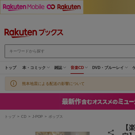
トップ
本・コミック
雑誌
音楽CD
DVD・ブルーレイ
熊本地震による配送の影響について
現
トップ
>
CD
>
J-POP
>
ポップス
在
地
【