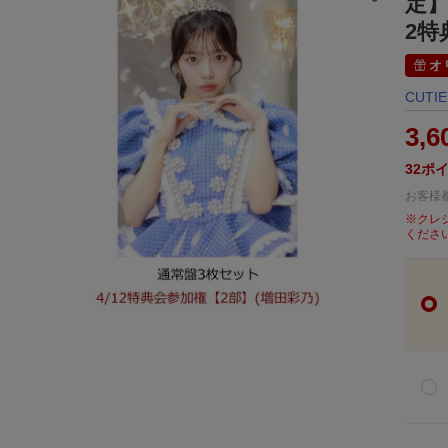
定】
2特
オ
CUTIE
3,6
32
ポ
お客様
※クレ
くださ