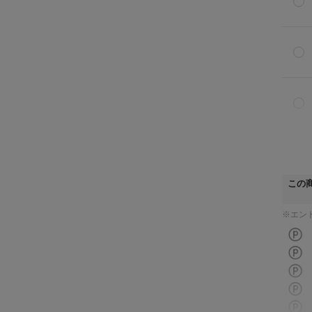
この
※エン