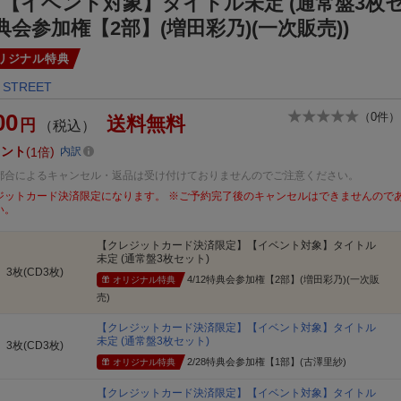
【イベント対象】タイトル未定 (通常盤3枚セッ
典会参加権【2部】(増田彩乃)(一次販売))
リジナル特典
 STREET
00
（
0
件）
送料無料
円
（税込）
イント
1倍
内訳
都合によるキャンセル・返品は受け付けておりませんのでご注意ください。
ジットカード決済限定になります。 ※ご予約完了後のキャンセルはできませんので
い。
【クレジットカード決済限定】【イベント対象】タイトル
未定 (通常盤3枚セット)
3枚(CD3枚)
4/12特典会参加権【2部】(増田彩乃)(一次販
オリジナル特典
売)
【クレジットカード決済限定】【イベント対象】タイトル
未定 (通常盤3枚セット)
3枚(CD3枚)
2/28特典会参加権【1部】(古澤里紗)
オリジナル特典
【クレジットカード決済限定】【イベント対象】タイトル