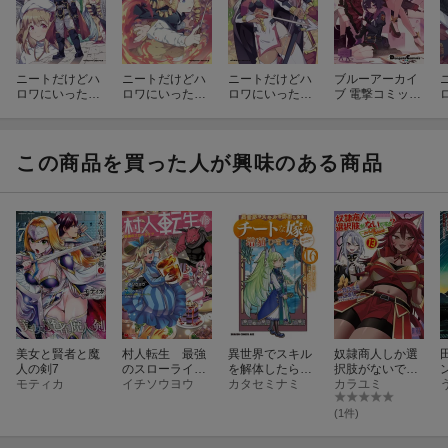
ニートだけどハ
ニートだけどハ
ニートだけどハ
ブルーアーカイ
ロワにいったら
ロワにいったら
ロワにいったら
ブ 電撃コミック
異世界につれて
異世界につれて
異世界につれて
アンソロジー
かれた13
かれた12
かれた14
この商品を買った人が興味のある商品
美女と賢者と魔
村人転生 最強
異世界でスキル
奴隷商人しか選
人の剣7
のスローライフ
を解体したらチ
択肢がないです
モティカ
（18）
イチソウヨウ
ートな嫁が増殖
カタセミナミ
よ？（13）
カラユミ
しました 概念交
差のストラクチ
(1件)
ャー 16