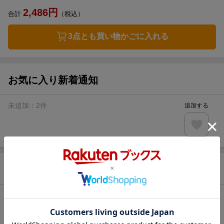
2,486
円
合計
（税込）
3点とも買い物かごに入れる
お気に入り新着通知
未追加：
2
件
追加する
商品情報
発売日
2026年05月08日頃
著者／編集
高野いつき
(著) ,
桂かすが
(原著)