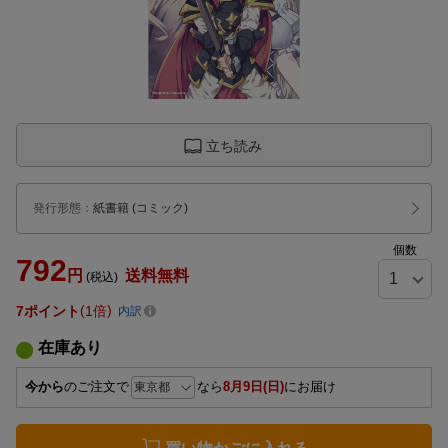
立ち読み
発行形態
：
紙書籍
(コミック)
個数
792
円
送料無料
(税込)
7
ポイント
1倍
内訳
在庫あり
今から
のご注文で
なら
8月9日(日)
にお届け