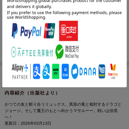
レーベル
ヴァルキリーコミックス
出版社
キルタイムコミュニケーション
発行形態
コミック
ページ数
194p
ISBN
9784799221693
商品説明
内容紹介（出版社より）
かつての友と斬り合うリュックス。異形の竜と相対するドラゴと
ジョージ。そして魔王のもとへ向かうマサルーー。戦いは佳境
へ！
更新日：2026年03月13日