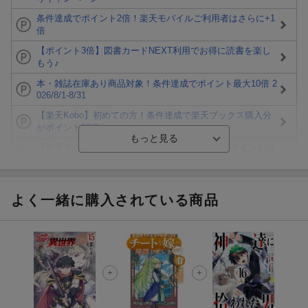
条件達成でポイント2倍！楽天モバイルご利用者はさらに+1
倍
【ポイント3倍】図書カードNEXT利用でお得に読書を楽し
もう♪
本・雑誌在庫あり商品対象！条件達成でポイント最大10倍 2
026/8/1-8/31
【楽天Kobo】初めての方！条件達成で楽天ブックス購入分
がポイント20倍
【楽天モバイルご利用者限定】条件達成で100万ポイント山
分け！
【Rakuten Fashion×楽天ブックス】条件達成で10万ポイン
ト山分け
よく一緒に購入されている商品
【スタンプカード】楽天ポイントもらえる＆抽選で豪華景品
が当たる！
エントリー＆3,000円以上購入で無料データSIM（3GB/月プ
ラン）が当たる！
楽天モバイル紹介キャンペーンの拡散で300円OFFクーポン
進呈