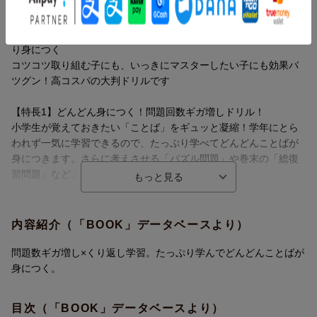
使えることばが増えると、読解力・表現力はぐんぐん伸びる！
「なぞる」⇒「あてはめる」のくり返し学習で、ことばがしっか
り身につく
コツコツ取り組む子にも、いっきにマスターしたい子にも効果バ
ツグン！高コスパの大判ドリルです
【特長1】どんどん身につく！問題回数ギガ増しドリル！
小学生が覚えておきたい「ことば」をギュッと凝縮！学年にとら
われず一気に学習できるので、たっぷり学べてどんどんことばが
身につきます。さらに考えさせる「パズル問題」や巻末の「総復
習問題」など、一歩先までチャレンジできます！
【特長2】便利なはぎとり式プリント！
1回分を1枚ずつ切りとって使えるので、学習しやすく達成感もア
内容紹介（「BOOK」データベースより）
ップ！その日にやる分だけ切りとってプリント感覚で使えます！
問題数ギガ増し×くり返し学習。たっぷり学んでどんどんことばが
使えることばが増えると、読解力・表現力はぐんぐん伸びる！
【特長3】裏面を使って、もう1回チャレンジ！
身につく。
「なぞる」⇒「あてはめる」のくり返し学習で、ことばがしっか
裏面には表面と同じ問題を掲載。解き直しや復習をすることで
り身につく
「ことば」がしっかり身につきます。
コツコツ取り組む子にも、いっきにマスターしたい子にも効果バ
目次（「BOOK」データベースより）