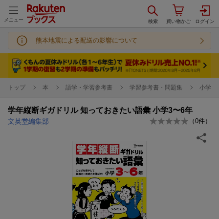
メニュー
熊本地震による配送の影響について
トップ
本
語学・学習参考書
学習参考書・問題集
小学校
学年縦断ギガドリル 知っておきたい語彙 小学3〜6年
文英堂編集部
（
0
件）