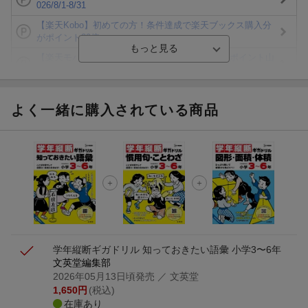
026/8/1-8/31
【楽天Kobo】初めての方！条件達成で楽天ブックス購入分
がポイント20倍
【楽天モバイルご利用者限定】条件達成で100万ポイント山
分け！
【Rakuten Fashion×楽天ブックス】条件達成で10万ポイン
ト山分け
よく一緒に購入されている商品
【スタンプカード】楽天ポイントもらえる＆抽選で豪華景品
が当たる！
エントリー＆3,000円以上購入で無料データSIM（3GB/月プ
ラン）が当たる！
楽天モバイル紹介キャンペーンの拡散で300円OFFクーポン
進呈
学年縦断ギガドリル 知っておきたい語彙 小学3〜6年
文英堂編集部
2026年05月13日頃発売
／ 文英堂
1,650
円
(税込)
在庫あり