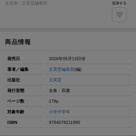
未追加：
文英堂編集部
追加する
商品情報
発売日
2026年05月13日頃
著者／編集
文英堂編集部
(編)
出版社
文英堂
発行形態
全集・双書
ページ数
178p
対象年齢
小学中学年
ISBN
9784578211990