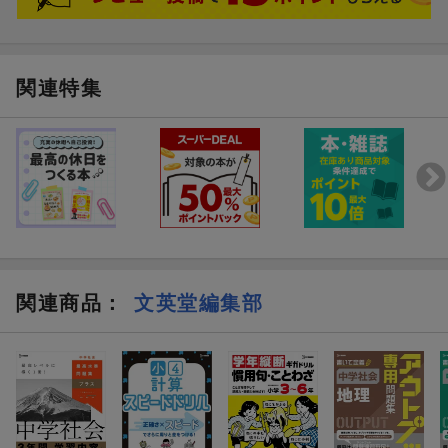
スマホやタブレットでQRコードを読み取るだけで、解答入りの紙
面を簡単に確認できます。
巻末の答えを探す手間が省けて、スムーズに学習を進められま
す。
関連特集
関連商品
：
文英堂編集部
学年縦断ギガドリル 知っ
学年縦断ギガドリル 
ておきたい語彙 小学3〜
句・ことわざ 小学3〜
6年
定価 (税込)
1,650円
1,650円