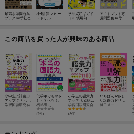
更新日：2026年04月23日
最高水準問題集
小4計算 スピー
学年縦断ギガド
アウトプット専
プラス 中学社会
ドドリル
リル 慣用句・こ
用問題集 中学社
とわざ 小学3〜6
会［地理］
年
この商品を買った人が興味のある商品
小学生の語彙力
低学年でもやさ
小学生の語彙力
いちばんやさし
アップ ことわ
しく学べる！
アップ 実践練習
い読解力ドリ
ざ・四字熟語ド
学習国語研究会
ふくしま式「本
福嶋隆史
ドリル1100 新
学習国語研究会
ル 小学高学年
樋口裕一
リル900 ずっと
当の国語力」問
装版 中学までに
用
役立つ教養が身
題集［小学生版
必要な言葉力が
(1件)
(8件)
(
につく!
「超」ベーシッ
身につく!
ク］
ランキング