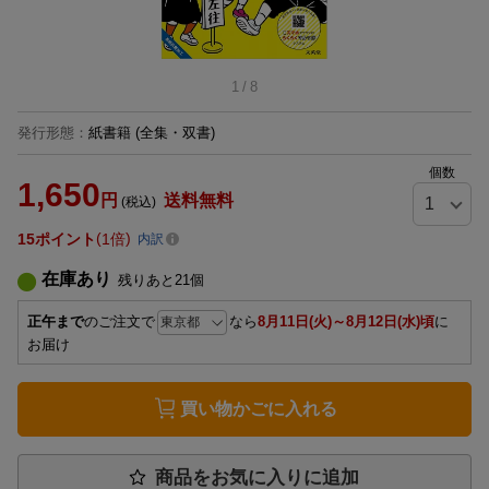
1
/
8
発行形態
：
紙書籍
(全集・双書)
個数
1,650
円
送料無料
(税込)
15
ポイント
1倍
内訳
在庫あり
残りあと
21
個
正午まで
のご注文で
なら
8月11日(火)～8月12日(水)頃
に
お届け
買い物かごに入れる
商品をお気に入りに追加