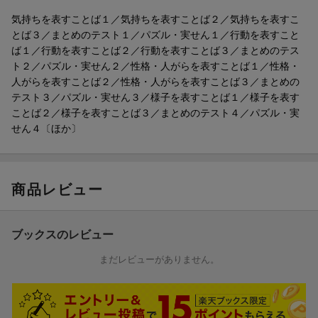
ツグン！高コスパの大判ドリルです
【特長4】「答え」のページはていねいな解説つき！
気持ちを表すことば１／気持ちを表すことば２／気持ちを表すこ
解答だけでなく、考え方や注意点を「ポイント」でわかりやすく
【特長1】どんどん身につく！問題回数ギガ増しドリル！
とば３／まとめのテスト１／パズル・実せん１／行動を表すこと
解説しました。
小学生が覚えておきたい「ことば」をギュッと凝縮！学年にとら
ば１／行動を表すことば２／行動を表すことば３／まとめのテス
われず一気に学習できるので、たっぷり学べてどんどんことばが
ト２／パズル・実せん２／性格・人がらを表すことば１／性格・
スマホでサクッと！「らくらくマルつけシステム」
身につきます。さらに考えさせる「パズル問題」や巻末の「総復
人がらを表すことば２／性格・人がらを表すことば３／まとめの
スマホやタブレットでQRコードを読み取るだけで、解答入りの紙
習問題」など、一歩先までチャレンジできます！
テスト３／パズル・実せん３／様子を表すことば１／様子を表す
面を簡単に確認できます。
ことば２／様子を表すことば３／まとめのテスト４／パズル・実
巻末の答えを探す手間が省けて、スムーズに学習を進められま
【特長2】便利なはぎとり式プリント！
せん４〔ほか〕
す。
1回分を1枚ずつ切りとって使えるので、学習しやすく達成感もア
ップ！その日にやる分だけ切りとってプリント感覚で使えます！
商品レビュー
【特長3】裏面を使って、もう1回チャレンジ！
裏面には表面と同じ問題を掲載。解き直しや復習をすることで
「ことば」がしっかり身につきます。
ブックスのレビュー
【特長4】「答え」のページはていねいな解説つき！
まだレビューがありません。
解答だけでなく、考え方や注意点を「ポイント」でわかりやすく
解説しました。
スマホでサクッと！「らくらくマルつけシステム」